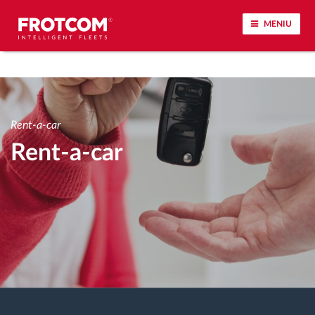
MENIU
Urmărirea vehiculului și monitorizarea senzorilor
Analiza stilului de condus
Rent-a-car
Rent-a-car
Monitorizarea timpilor de conducere
Workforce management
Descărcare tahograf remote
Controlul accesului
Managementul combustibilului