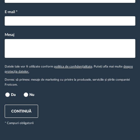
E-mail
*
Mesaj
Datele tale vor fi utilizate conform
politica de confidențialitate
. Puteți afla mai multe
despre
protecția datelor.
Doresc să primesc mesaje de marketing cu privire la produsele, serviciile și știrile companiei
Frotcom.
Da
Nu
CONTINUĂ
* Campuri obligatorii