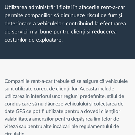
Utilizarea administrării flotei în afacerile rent-a-car
permite companiilor să diminueze riscul de furt și
Planificarea și monitorizarea rutei
deteriorare a vehiculelor, contribuind la efectuarea
de servicii mai bune pentru clienți și reducerea
Identificarea automată a șoferului
costurilor de exploatare.
Descopera toate facilitatile
Cum satisfacem fiecare necesitate a flotei
Companiile rent-a-car trebuie să se asigure că vehiculele
sunt utilizate corect de clienții lor. Aceasta include
utilizarea în interiorul unor regiuni predefinite, stilul de
Calculator de economii
condus care să nu dăuneze vehiculului și colectarea de
date GPS ce pot fi utilizate pentru a dovedi clienților
valabilitatea amenzilor pentru depășirea limitelor de
viteză sau pentru alte încălcări ale regulamentului de
circulație.