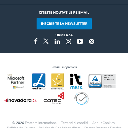
CITESTE NOUTATILE PE EMAIL
INSCRIE-TE LA NEWSLETTER
URMEAZA
Instragram
Facebook
Twitter
Linkedin
Youtube
Pinterest
Premii si aprecieri
© 2026
Frotcom International
Termeni si conditii
About Cookies