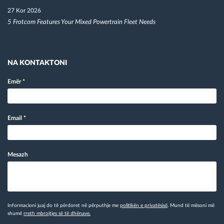
27 Kor 2026
5 Frotcom Features Your Mixed Powertrain Fleet Needs
NA KONTAKTONI
Emër
*
Email
*
Mesazh
Informacioni juaj do të përdoret në përputhje me
politikën e privatësisë
. Mund të mësoni më
shumë
rreth mbrojtjes së të dhënave.