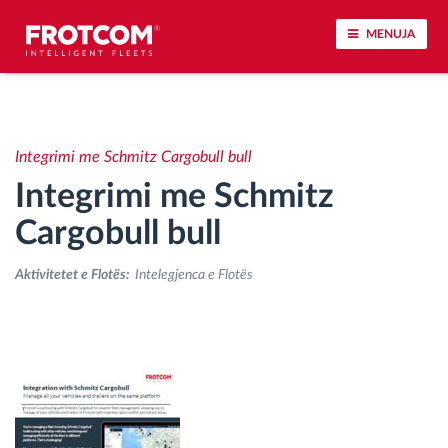
MENUJA
Përcjellje e automjeteve dhe monitorimi i
senzorëve
Integrimi me Schmitz Cargobull bull
Integrimi me Schmitz
Analizat-e-sjelljes-te-vozitjes
Cargobull bull
Monitorimi i kohës së ngasjes
Aktivitetet e Flotës:
Intelegjenca e Flotës
Menaxhimi i fuqisë punëtore
Shkarko tahografin nga distanca
Qasja e kontrollit