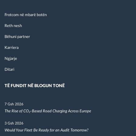
Frotcom në mbarë botën
Reth nesh
Bëhuni partner
Karriera
Ngjarje
Ditari
TË FUNDIT NË BLOGUN TONË
7 Gsh 2026
The Rise of CO₂-Based Road Charging Across Europe
3 Gsh 2026
Would Your Fleet Be Ready for an Audit Tomorrow?