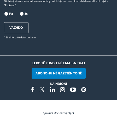
Dëshiroj të marr komunikime marketingu në lidhje me produktet, shërbimet dhe të rejat e
“Frotcom”.
Po
Jo
VAZHDO
* Të dhëna të detyrueshme.
LEXO TË FUNDIT NË EMAIL-N TUAJ
ABONOHU NË GAZETËN TONË
NA NDIQNI
Instragram
Facebook
Twitter
Linkedin
Youtube
Pinterest
Qmimet dhe mirënjohjet