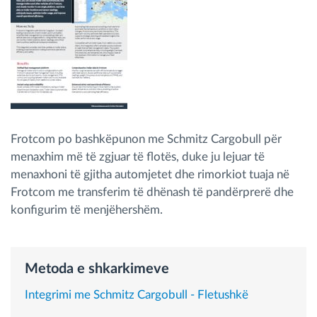
Menaxhimi i karburantit
Planifikimi dhe monitorimi rrugor
Identifikim automatik i shoferëve
Zbuloni të gjitha tiparet
Frotcom po bashkëpunon me Schmitz Cargobull për
menaxhim më të zgjuar të flotës, duke ju lejuar të
menaxhoni të gjitha automjetet dhe rimorkiot tuaja në
Frotcom me transferim të dhënash të pandërprerë dhe
Si të zgjidhim çdo kërkëse të aktivitetit të flotës
konfigurim të menjëhershëm.
Llogaritësi i Kursimeve
Metoda e shkarkimeve
Integrimi me Schmitz Cargobull - Fletushkë