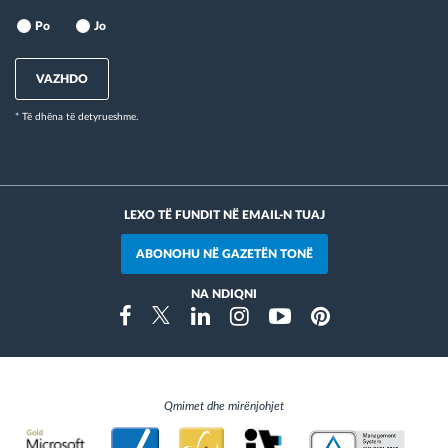
Po
Jo
VAZHDO
* Të dhëna të detyrueshme.
LEXO TË FUNDIT NË EMAIL-N TUAJ
ABONOHU NË GAZETËN TONË
NA NDIQNI
Instragram
Facebook
Twitter
Linkedin
Youtube
Pinterest
Qmimet dhe mirënjohjet