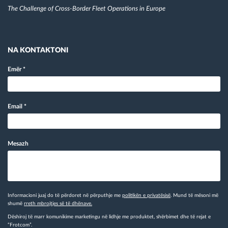
The Challenge of Cross-Border Fleet Operations in Europe
NA KONTAKTONI
Emër
*
Email
*
Mesazh
Informacioni juaj do të përdoret në përputhje me
politikën e privatësisë
. Mund të mësoni më
shumë
rreth mbrojtjes së të dhënave.
Dëshiroj të marr komunikime marketingu në lidhje me produktet, shërbimet dhe të rejat e
“Frotcom”.