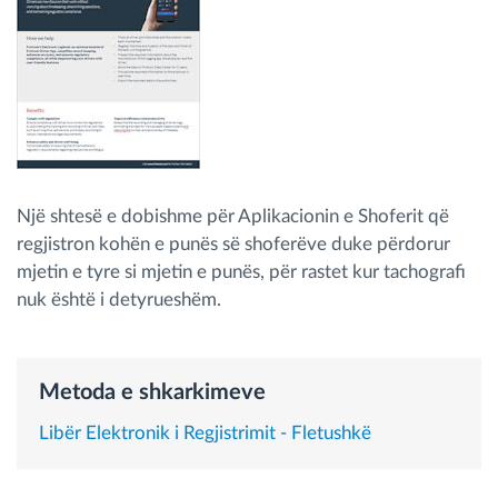
Menaxhimi i karburantit
Planifikimi dhe monitorimi rrugor
Identifikim automatik i shoferëve
Zbuloni të gjitha tiparet
Një shtesë e dobishme për Aplikacionin e Shoferit që
regjistron kohën e punës së shoferëve duke përdorur
mjetin e tyre si mjetin e punës, për rastet kur tachografi
nuk është i detyrueshëm.
Si të zgjidhim çdo kërkëse të aktivitetit të flotës
Llogaritësi i Kursimeve
Metoda e shkarkimeve
Libër Elektronik i Regjistrimit - Fletushkë