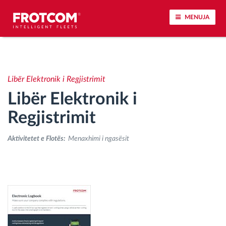
MENUJA
Përcjellje e automjeteve dhe monitorimi i
senzorëve
Libër Elektronik i Regjistrimit
Libër Elektronik i
Analizat-e-sjelljes-te-vozitjes
Regjistrimit
Monitorimi i kohës së ngasjes
Aktivitetet e Flotës:
Menaxhimi i ngasësit
Menaxhimi i fuqisë punëtore
Shkarko tahografin nga distanca
Qasja e kontrollit