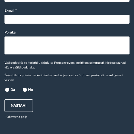
E-mail
*
Poruka
Vaši podaci će se koristiti u skladu sa Frotcom-ovom
politikom privatnosti
. Možete saznati
više
o zaštiti podataka.
Želeo bih da primim marketinške komunikacije u vezi sa Frotcom proizvodima, uslugama i
vestima.
Da
No
NASTAVI
* Obavezna polja