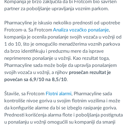
Kompanija je brzo zaključila da bi Frotcom bio savršen
partner za poboljšanje upravljanja voznim parkom.
Pharmacyline je iskusio nekoliko prednosti od upotrebe
Frotcom-a. Sa Frotcom
Analiza vozačko ponašanje
,
kompanija je ocenila ponašanje svojih vozača u vožnji od
1 do 10, što je omogućilo menadžerima voznih parkova
da brzo identifikuju i preduzmu mere da isprave
neprimereno ponašanje u vožnji. Kao rezultat toga,
Pharmacyline sada može bolje da upravlja ponašanjem
svojih vozača u vožnji, a njihov
prosečan rezultat je
povećan sa 6,9/10 na 8,5/10
.
Štaviše, sa Frotcom
Flotni alarmi
, Pharmacyline sada
kontroliše nivoe goriva u svojim flotnim vozilima i može
da konfiguriše alarme da bi se izbeglo rasipanje goriva.
Prednosti korišćenja alarma flote i poboljšanja postignuta
u ponašanju u vožnji omogućili su kompaniji da smanji