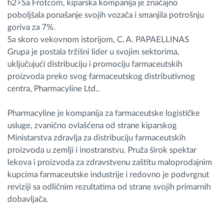
h2>Sa Frotcom, kiparska kompanija je značajno
poboljšala ponašanje svojih vozača i smanjila potrošnju
Planiranje i nadgledanje rute
goriva za 7%.
Sa skoro vekovnom istorijom, C. A. PAPAELLINAS
Grupa je postala tržišni lider u svojim sektorima,
Automatska identifikacija vozača
uključujući distribuciju i promociju farmaceutskih
proizvoda preko svog farmaceutskog distributivnog
Otkrijte sve funkcije
centra, Pharmacyline Ltd..
Pharmacyline je kompanija za farmaceutske logističke
usluge, zvanično ovlašćena od strane kiparskog
Kako rešavamo sve aktivnosti voznog parka
Ministarstva zdravlja za distribuciju farmaceutskih
proizvoda u zemlji i inostranstvu. Pruža širok spektar
Kalkulator uštede
lekova i proizvoda za zdravstvenu zaštitu maloprodajnim
kupcima farmaceutske industrije i redovno je podvrgnut
reviziji sa odličnim rezultatima od strane svojih primarnih
dobavljača.