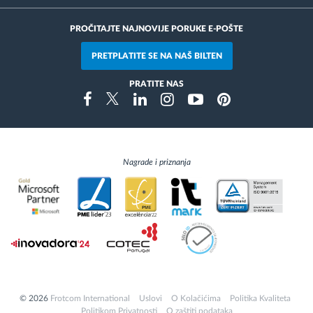
PROČITAJTE NAJNOVIJE PORUKE E-POŠTE
PRETPLATITE SE NA NAŠ BILTEN
PRATITE NAS
Instragram
Facebook
Twitter
Linkedin
Youtube
Pinterest
Nagrade i priznanja
© 2026
Frotcom International
Uslovi
O Kolačićima
Politika Kvaliteta
Politikom Privatnosti
O zaštiti podataka