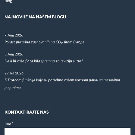
Blog
NAJNOVIJE NA NAŠEM BLOGU
7 Aug 2026
Porast putarina zasnovanih na CO₂ širom Evrope
3 Aug 2026
Da li bi vaša flota bila spremna za reviziju sutra?
27 Jul 2026
5 Frotcom funkcija koje su potrebne vašem voznom parku sa mešovitim
pogonima
KONTAKTIRAJTE NAS
Ime
*