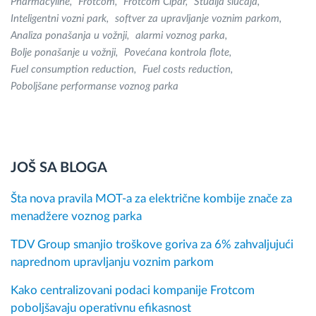
Pharmacyline
Frotcom
Frotcom Cipar
Studija slučaja
Inteligentni vozni park
softver za upravljanje voznim parkom
Analiza ponašanja u vožnji
alarmi voznog parka
Bolje ponašanje u vožnji
Povećana kontrola flote
Fuel consumption reduction
Fuel costs reduction
Poboljšane performanse voznog parka
JOŠ SA BLOGA
Šta nova pravila MOT-a za električne kombije znače za
menadžere voznog parka
TDV Group smanjio troškove goriva za 6% zahvaljujući
naprednom upravljanju voznim parkom
Kako centralizovani podaci kompanije Frotcom
poboljšavaju operativnu efikasnost