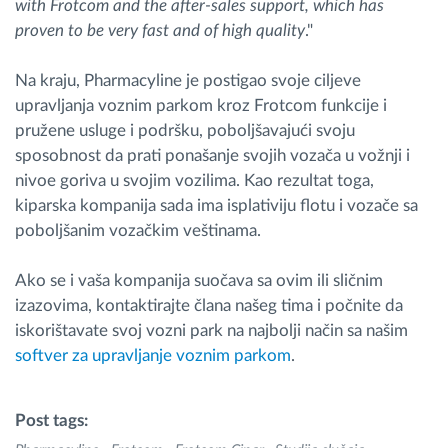
with Frotcom and the after-sales support, which has
proven to be very fast and of high quality
."
Na kraju, Pharmacyline je postigao svoje ciljeve
upravljanja voznim parkom kroz Frotcom funkcije i
pružene usluge i podršku, poboljšavajući svoju
sposobnost da prati ponašanje svojih vozača u vožnji i
nivoe goriva u svojim vozilima. Kao rezultat toga,
kiparska kompanija sada ima isplativiju flotu i vozače sa
poboljšanim vozačkim veštinama.
Ako se i vaša kompanija suočava sa ovim ili sličnim
izazovima, kontaktirajte člana našeg tima i počnite da
iskorištavate svoj vozni park na najbolji način sa našim
softver za upravljanje voznim parkom
.
Post tags: