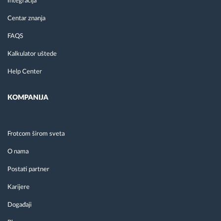
Integracija
Centar znanja
FAQS
Kalkulator uštede
Help Center
KOMPANIJA
Frotcom širom sveta
O nama
Postati partner
Karijere
Događaji