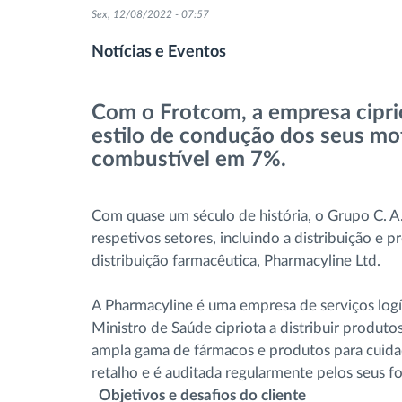
Sex, 12/08/2022 - 07:57
Controlo de acesso
Notícias e Eventos
Gestão de Combustível
Com o Frotcom, a empresa cipri
Planeamento e monitorização de rotas
estilo de condução dos seus mo
combustível em 7%.
Identificação automática de
condutores
Com quase um século de história, o Grupo C. 
respetivos setores, incluindo a distribuição e
Ver todas as funcionalidades
distribuição farmacêutica, Pharmacyline Ltd.
A Pharmacyline é uma empresa de serviços logís
Ministro de Saúde cipriota a distribuir produt
ampla gama de fármacos e produtos para cuidad
retalho e é auditada regularmente pelos seus f
Objetivos e desafios do cliente