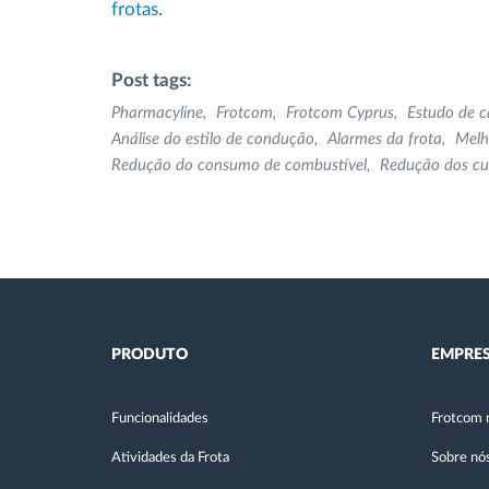
frotas
.
Post tags:
Pharmacyline
Frotcom
Frotcom Cyprus
Estudo de c
Análise do estilo de condução
Alarmes da frota
Melh
Redução do consumo de combustível
Redução dos cu
PRODUTO
EMPRE
Funcionalidades
Frotcom 
Atividades da Frota
Sobre nó