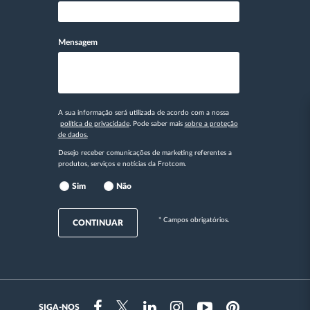
Mensagem
A sua informação será utilizada de acordo com a nossa
política de privacidade
. Pode saber mais
sobre a proteção
de dados.
Desejo receber comunicações de marketing referentes a
produtos, serviços e notícias da Frotcom.
Sim
Não
* Campos obrigatórios.
CONTINUAR
SIGA-NOS