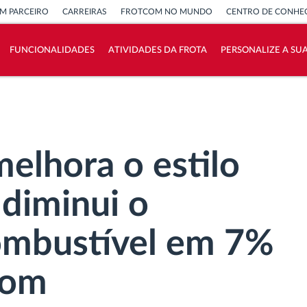
M PARCEIRO
CARREIRAS
FROTCOM NO MUNDO
CENTRO DE CONHE
FUNCIONALIDADES
ATIVIDADES DA FROTA
PERSONALIZE A SU
Como resolvemos cada necessidade da
atividade da frota
Calculadora de Benefícios
elhora o estilo
diminui o
ombustível em 7%
com