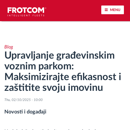
MENU
Praćenje vozila i nadzor senzora
Blog
Analiza ponašanja u vožnji
Upravljanje građevinskim
voznim parkom:
Praćenje vremena vožnje
Maksimizirajte efikasnost i
Upravljanje radnom snagom
zaštitite svoju imovinu
Daljinsko preuzimanje tahografa
Thu, 02/10/2025 - 10:00
Novosti i događaji
Kontrola pristupa
Upravljanje gorivom