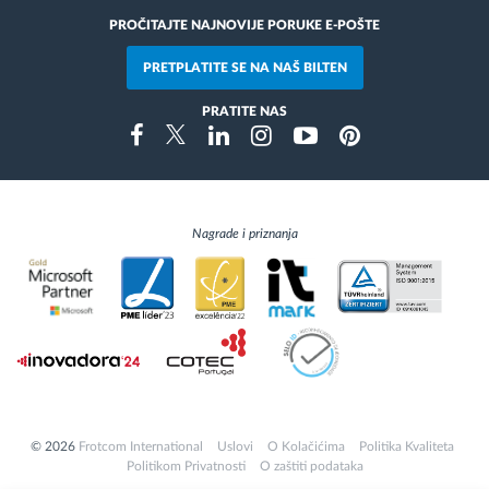
PROČITAJTE NAJNOVIJE PORUKE E-POŠTE
PRETPLATITE SE NA NAŠ BILTEN
PRATITE NAS
Instragram
Facebook
Twitter
Linkedin
Youtube
Pinterest
Nagrade i priznanja
© 2026
Frotcom International
Uslovi
O Kolačićima
Politika Kvaliteta
Politikom Privatnosti
O zaštiti podataka