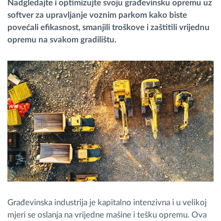
Nadgledajte i optimizujte svoju građevinsku opremu uz
softver za upravljanje voznim parkom kako biste
Planiranje i nadgledanje rute
povećali efikasnost, smanjili troškove i zaštitili vrijednu
opremu na svakom gradilištu.
Automatska identifikacija vozača
Otkrijte sve funkcije
Kako rešavamo sve aktivnosti voznog parka
Kalkulator uštede
Građevinska industrija je kapitalno intenzivna i u velikoj
mjeri se oslanja na vrijedne mašine i tešku opremu. Ova