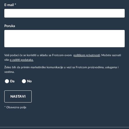
E-mail
*
Poruka
Vaši podaci će se koristiti u skladu sa Frotcom-ovom
politikom privatnosti
. Možete saznati
više
o zaštiti podataka.
Želeo bih da primim marketinške komunikacije u vezi sa Frotcom proizvodima, uslugama i
vestima.
Da
No
NASTAVI
* Obavezna polja