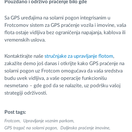
Pouzdano i održivo praćenje bilo gde
Sa GPS uređajima na solarni pogon integrisanim u
Frotcomov sistem za GPS praćenje vozila i imovine, vaša
flota ostaje vidljiva bez ograničenja napajanja, kablova ili
vremenskih uslova.
Kontaktirajte naše
stručnjake za upravljanje flotom
,
zakažite demo još danas i otkrijte kako GPS praćenje na
solarni pogon uz Frotcom omogućava da vaša sredstva
budu uvek vidljiva, a vaše operacije funkcionišu
nesmetano – gde god da se nalazite, uz podršku vašoj
strategiji održivosti.
Post tags:
Frotcom
Upravljanje voznim parkom
GPS tragač na solarni pogon
Daljinsko praćenje imovine