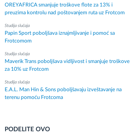
OREYAFRICA smanjuje troškove flote za 13% i
preuzima kontrolu nad poštovanjem ruta uz Frotcom
Studija slučaja
Papin Sport poboljšava iznajmljivanje i pomoć sa
Frotcomom
Studija slučaja
Maverik Trans poboljšava vidljivost i smanjuje troškove
za 10% uz Frotcom
Studija slučaja
E.A.L. Man Hin & Sons poboljšavaju izveštavanje na
terenu pomoću Frotcoma
PODELITE OVO