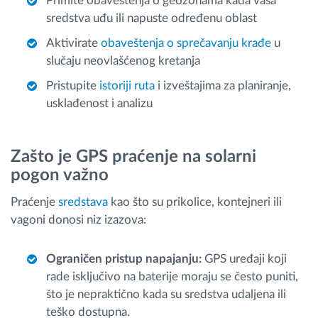
Primite obaveštenja o geozonama kada vaša
sredstva uđu ili napuste određenu oblast
Aktivirate
obaveštenja o sprečavanju krađe
u
slučaju neovlašćenog kretanja
Pristupite
istoriji ruta
i izveštajima za planiranje,
usklađenost i analizu
Zašto je GPS praćenje na solarni
pogon važno
Praćenje
sredstava
kao što su prikolice, kontejneri ili
vagoni donosi niz izazova:
Ograničen pristup napajanju:
GPS uređaji koji
rade isključivo na baterije moraju se često puniti,
što je nepraktično kada su sredstva udaljena ili
teško dostupna.