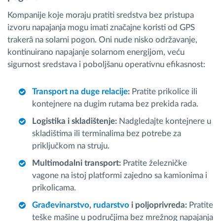
Kompanije koje moraju pratiti sredstva bez pristupa
izvoru napajanja mogu imati značajne koristi od GPS
trakerâ na solarni pogon. Oni nude nisko održavanje,
kontinuirano napajanje solarnom energijom, veću
sigurnost sredstava i poboljšanu operativnu efikasnost:
Transport na duge relacije
:
Pratite prikolice ili
kontejnere na dugim rutama bez prekida rada.
Logistika i skladištenje:
Nadgledajte kontejnere u
skladištima ili terminalima bez potrebe za
priključkom na struju.
Multimodalni transport:
Pratite železničke
vagone na istoj platformi zajedno sa kamionima i
prikolicama.
Građevinarstvo
,
rudarstvo
i poljoprivreda:
Pratite
teške mašine u područjima bez mrežnog napajanja