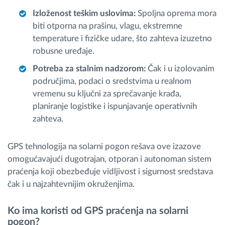
Izloženost teškim uslovima:
Spoljna oprema mora
biti otporna na prašinu, vlagu, ekstremne
temperature i fizičke udare, što zahteva izuzetno
robusne uređaje.
Potreba za stalnim nadzorom:
Čak i u izolovanim
područjima, podaci o sredstvima u realnom
vremenu su ključni za sprečavanje krađa,
planiranje logistike i ispunjavanje operativnih
zahteva.
GPS tehnologija na solarni pogon rešava ove izazove
omogućavajući dugotrajan, otporan i autonoman sistem
praćenja koji obezbeđuje vidljivost i sigurnost sredstava
čak i u najzahtevnijim okruženjima.
Ko ima koristi od GPS praćenja na solarni
pogon?