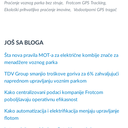
Praćenje voznog parka bez struje
Frotcom GPS Tracking
Ekološki prihvatljivo praćenje imovine
Vodootporni GPS tragač
JOŠ SA BLOGA
Šta nova pravila MOT-a za električne kombije znače za
menadžere voznog parka
TDV Group smanjio troškove goriva za 6% zahvaljujući
naprednom upravljanju voznim parkom
Kako centralizovani podaci kompanije Frotcom
poboljšavaju operativnu efikasnost
Kako automatizacija i elektrifikacija menjaju upravljanje
flotom