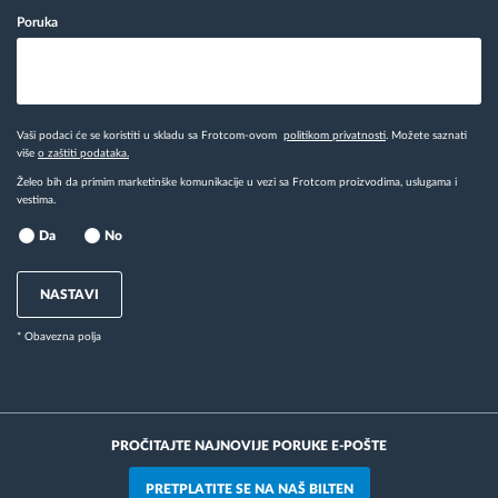
Poruka
Vaši podaci će se koristiti u skladu sa Frotcom-ovom
politikom privatnosti
. Možete saznati
više
o zaštiti podataka.
Želeo bih da primim marketinške komunikacije u vezi sa Frotcom proizvodima, uslugama i
vestima.
Da
No
NASTAVI
* Obavezna polja
PROČITAJTE NAJNOVIJE PORUKE E-POŠTE
PRETPLATITE SE NA NAŠ BILTEN