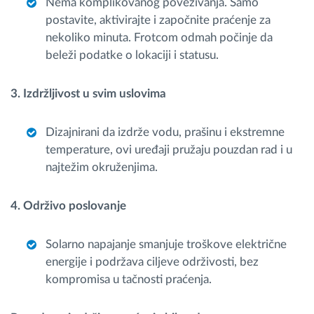
Nema komplikovanog povezivanja. Samo
postavite, aktivirajte i započnite praćenje za
nekoliko minuta. Frotcom odmah počinje da
beleži podatke o lokaciji i statusu.
3. Izdržljivost u svim uslovima
Dizajnirani da izdrže vodu, prašinu i ekstremne
temperature, ovi uređaji pružaju pouzdan rad i u
najtežim okruženjima.
4. Održivo poslovanje
Solarno napajanje smanjuje troškove električne
energije i podržava ciljeve održivosti, bez
kompromisa u tačnosti praćenja.