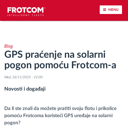
MENU
Praćenje vozila i nadzor senzora
Blog
Analiza ponašanja u vožnji
GPS praćenje na solarni
pogon pomoću Frotcom-a
Praćenje vremena vožnje
Wed, 26/11/2025 - 22:00
Upravljanje radnom snagom
Novosti i događaji
Daljinsko preuzimanje tahografa
Da li ste znali da možete pratiti svoju flotu i prikolice
Kontrola pristupa
pomoću Frotcoma koristeći GPS uređaje na solarni
pogon?
Upravljanje gorivom