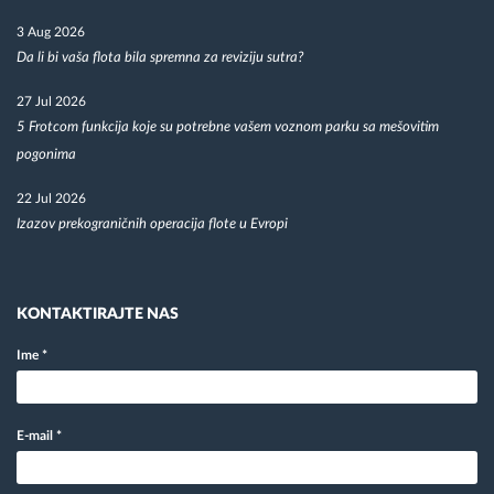
3 Aug 2026
Da li bi vaša flota bila spremna za reviziju sutra?
27 Jul 2026
5 Frotcom funkcija koje su potrebne vašem voznom parku sa mešovitim
pogonima
22 Jul 2026
Izazov prekograničnih operacija flote u Evropi
KONTAKTIRAJTE NAS
Ime
*
E-mail
*