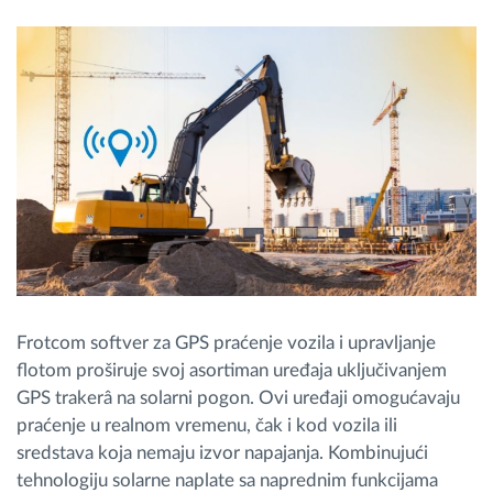
Planiranje i nadgledanje rute
Automatska identifikacija vozača
Otkrijte sve funkcije
Kako rešavamo sve aktivnosti voznog parka
Frotcom softver za GPS praćenje vozila i upravljanje
Kalkulator uštede
flotom proširuje svoj asortiman uređaja uključivanjem
GPS trakerâ na solarni pogon. Ovi uređaji omogućavaju
praćenje u realnom vremenu, čak i kod vozila ili
sredstava koja nemaju izvor napajanja. Kombinujući
tehnologiju solarne naplate sa naprednim funkcijama