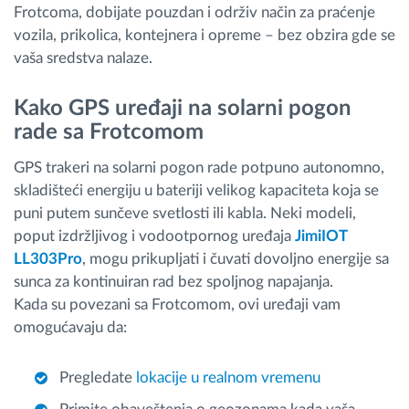
Frotcoma, dobijate pouzdan i održiv način za praćenje
vozila, prikolica, kontejnera i opreme – bez obzira gde se
vaša sredstva nalaze.
Kako GPS uređaji na solarni pogon
rade sa Frotcomom
GPS trakeri na solarni pogon rade potpuno autonomno,
skladišteći energiju u bateriji velikog kapaciteta koja se
puni putem sunčeve svetlosti ili kabla. Neki modeli,
poput izdržljivog i vodootpornog uređaja
JimiIOT
LL303Pro
, mogu prikupljati i čuvati dovoljno energije sa
sunca za kontinuiran rad bez spoljnog napajanja.
Kada su povezani sa Frotcomom, ovi uređaji vam
omogućavaju da:
Pregledate
lokacije u realnom vremenu