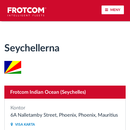
MENY
Spårning av fordon och sensorövervaktning
Seychellerna
Körbeteende analys
Körtidsövervakning
Workforce management
Frotcom Indian Ocean (Seychelles)
järrstyrd nedladdning från färdskrivare
Kontor
Åtkomstkontroll
6A Nalletamby Street, Phoenix, Phoenix, Mauritius
VISA KARTA
Bränslehantering