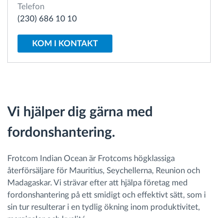
Telefon
(230) 686 10 10
Ruttplanering och övervakning
KOM I KONTAKT
Automatisk förare identifiering
Upptäck alla funktioner
Vi hjälper dig gärna med
fordonshantering.
Vi löser varje flottas verksamhetsbehov
Sparkalkylator
Frotcom Indian Ocean är Frotcoms högklassiga
återförsäljare för Mauritius, Seychellerna, Reunion och
Madagaskar. Vi strävar efter att hjälpa företag med
fordonshantering på ett smidigt och effektivt sätt, som i
sin tur resulterar i en tydlig ökning inom produktivitet,