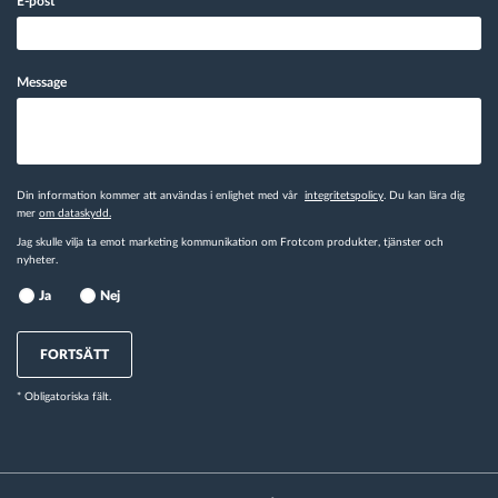
E-post
*
Message
Din information kommer att användas i enlighet med vår
integritetspolicy
. Du kan lära dig
mer
om dataskydd.
Jag skulle vilja ta emot marketing kommunikation om Frotcom produkter, tjänster och
nyheter.
Ja
Nej
FORTSÄTT
* Obligatoriska fält.