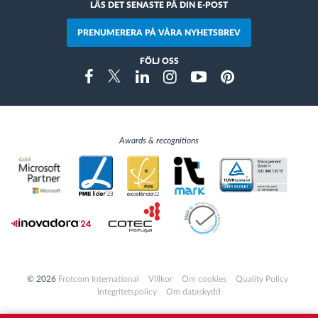
LÄS DET SENASTE PÅ DIN E-POST
PRENUMERERA PÅ VÅRA NYHETSBREV
FÖLJ OSS
Instragram
Facebook
Twitter
Linkedin
Youtube
Pinterest
Awards & recognitions
© 2026
Frotcom International
Villkor
Om cookies
Quality Policy
Integritetspolicy
Om dataskydd