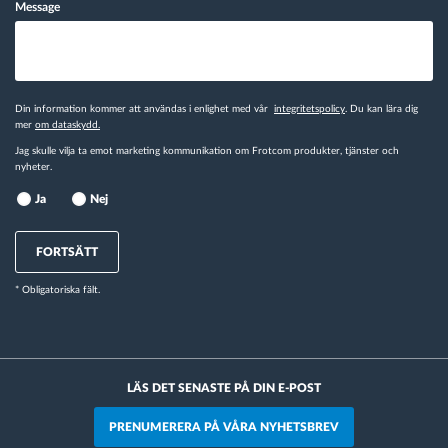
Message
Din information kommer att användas i enlighet med vår
integritetspolicy
. Du kan lära dig
mer
om dataskydd.
Jag skulle vilja ta emot marketing kommunikation om Frotcom produkter, tjänster och
nyheter.
Ja
Nej
FORTSÄTT
* Obligatoriska fält.
LÄS DET SENASTE PÅ DIN E-POST
PRENUMERERA PÅ VÅRA NYHETSBREV