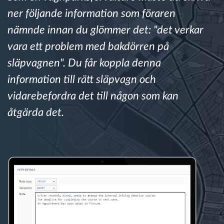
ner följande information som föraren
Ruttplanering och övervakning
nämnde innan du glömmer det: "det verkar
vara ett problem med bakdörren på
Automatisk förare identifiering
släpvagnen". Du får koppla denna
information till rätt släpvagn och
Upptäck alla funktioner
vidarebefordra det till någon som kan
åtgärda det.
Vi löser varje flottas verksamhetsbehov
Sparkalkylator