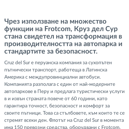
Управление на горивото
Чрез използване на множество
Планиране на маршрути и мониторинг
функции на Frotcom, Круз дел Сур
стана свидетел на трансформация в
Автоматична идентификация на шофьора
производителността на автопарка и
стандартите за безопасност.
Разберете за всички функционалности
Cruz del Sur е перуанска компания за сухопътен
пътнически транспорт, работеща в Латинска
Америка с междупровинциални автобуси.
Компанията разполага с един от най-модерните
Как отговаряме на нуждите на всяка
автопаркове в Перу и предлага туристически услуги
флота
в и извън страната повече от 60 години, като
гарантира точност, безопасност и комфорт за
Калкулатор за спестявания
своите пътници. Това са стълбовете, към които те се
стремят всеки ден. Флотът на Cruz del Sur в момента
има 150 превозни средства, оборудвани с Frotcom,