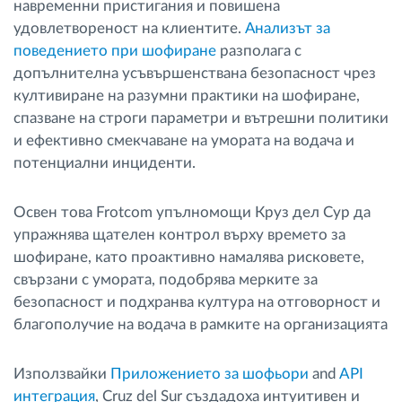
навременни пристигания и повишена
удовлетвореност на клиентите.
Анализът за
поведението при шофиране
разполага с
допълнителна усъвършенствана безопасност чрез
култивиране на разумни практики на шофиране,
спазване на строги параметри и вътрешни политики
и ефективно смекчаване на умората на водача и
потенциални инциденти.
Освен това Frotcom упълномощи Круз дел Сур да
упражнява щателен контрол върху времето за
шофиране, като проактивно намалява рисковете,
свързани с умората, подобрява мерките за
безопасност и подхранва култура на отговорност и
благополучие на водача в рамките на организацията
Използвайки
Приложението за шофьори
and
API
интеграция
, Cruz del Sur създадоха интуитивен и