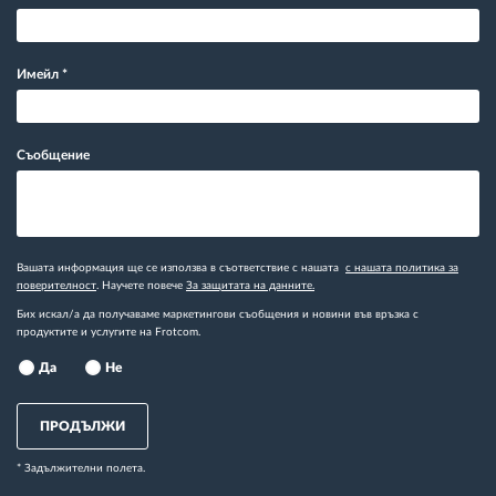
Имейл
*
Съобщение
Вашата информация ще се използва в съответствие с нашата
с нашата политика за
поверителност
. Научете повече
За защитата на данните.
Бих искал/а да получаваме маркетингови съобщения и новини във връзка с
продуктите и услугите на Frotcom.
Да
Не
ПРОДЪЛЖИ
* Задължителни полета.