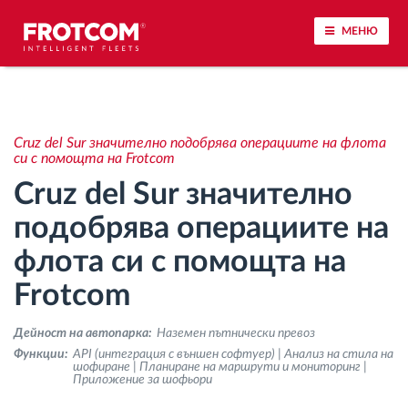
МЕНЮ
Проследяване на превозното средство и
наблюдение на датчиците
Cruz del Sur значително подобрява операциите на флота
си с помощта на Frotcom
Анализ на стила на шофиране
Cruz del Sur значително
подобрява операциите на
Наблюдение на времената за шофиране
флота си с помощта на
Управление на работната сила
Frotcom
Дистанционно сваляне на данни от тахограф
Дейност на автопарка:
Наземен пътнически превоз
Функции:
API (интеграция с външен софтуер) | Анализ на стила на
шофиране | Планиране на маршрути и мониторинг |
Контрол на достъпа
Приложение за шофьори