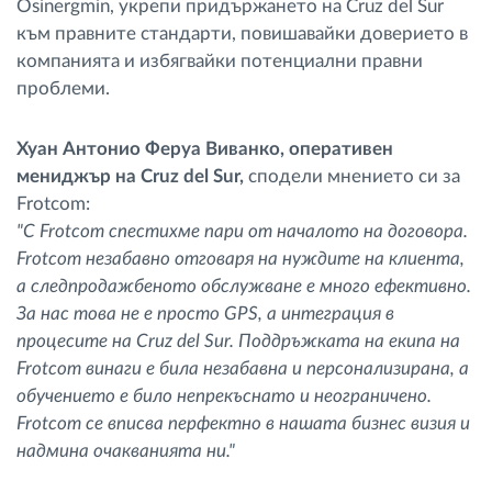
Osinergmin, укрепи придържането на Cruz del Sur
към правните стандарти, повишавайки доверието в
компанията и избягвайки потенциални правни
проблеми.
Хуан Антонио Феруа Виванко, оперативен
мениджър на Cruz del Sur,
сподели мнението си за
Frotcom:
"С Frotcom спестихме пари от началото на договора.
Frotcom незабавно отговаря на нуждите на клиента,
а следпродажбеното обслужване е много ефективно.
За нас това не е просто GPS, а интеграция в
процесите на Cruz del Sur. Поддръжката на екипа на
Frotcom винаги е била незабавна и персонализирана, а
обучението е било непрекъснато и неограничено.
Frotcom се вписва перфектно в нашата бизнес визия и
надмина очакванията ни."