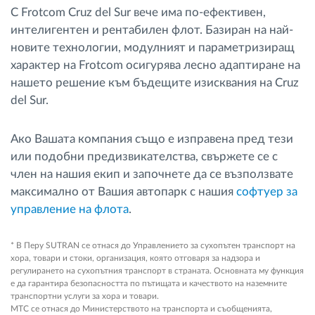
С Frotcom Cruz del Sur вече има по-ефективен,
интелигентен и рентабилен флот. Базиран на най-
новите технологии, модулният и параметризиращ
характер на Frotcom осигурява лесно адаптиране на
нашето решение към бъдещите изисквания на Cruz
del Sur.
Ако Вашата компания също е изправена пред тези
или подобни предизвикателства, свържете се с
член на нашия екип и започнете да се възползвате
максимално от Вашия автопарк с нашия
софтуер за
управление на флота
.
* В Перу SUTRAN се отнася до Управлението за сухопътен транспорт на
хора, товари и стоки, организация, която отговаря за надзора и
регулирането на сухопътния транспорт в страната. Основната му функция
е да гарантира безопасността по пътищата и качеството на наземните
транспортни услуги за хора и товари.
MTC се отнася до Министерството на транспорта и съобщенията,