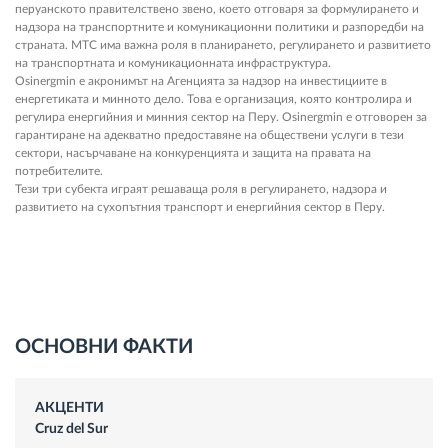
перуанското правителствено звено, което отговаря за формулирането и
надзора на транспортните и комуникационни политики и разпоредби на
страната. МТС има важна роля в планирането, регулирането и развитието
на транспортната и комуникационната инфраструктура.
Osinergmin е акронимът на Агенцията за надзор на инвестициите в
енергетиката и минното дело. Това е организация, която контролира и
регулира енергийния и минния сектор на Перу. Osinergmin е отговорен за
гарантиране на адекватно предоставяне на обществени услуги в тези
сектори, насърчаване на конкуренцията и защита на правата на
потребителите.
Тези три субекта играят решаваща роля в регулирането, надзора и
развитието на сухопътния транспорт и енергийния сектор в Перу.
ОСНОВНИ ФАКТИ
АКЦЕНТИ
Cruz del Sur