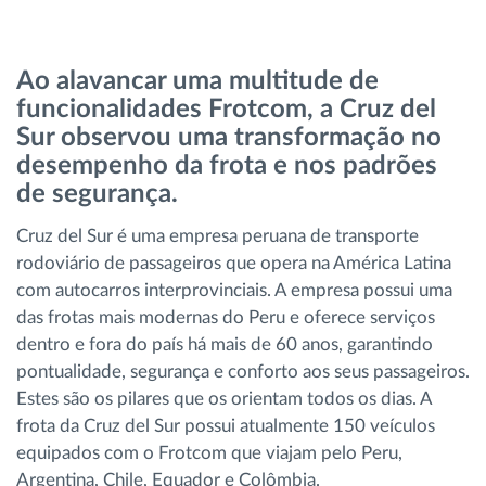
Gestão de Combustível
Ao alavancar uma multitude de
Planeamento e monitorização de rotas
funcionalidades Frotcom, a Cruz del
Sur observou uma transformação no
Identificação automática de condutores
desempenho da frota e nos padrões
de segurança.
Ver todas as funcionalidades
Cruz del Sur é uma empresa peruana de transporte
rodoviário de passageiros que opera na América Latina
com autocarros interprovinciais. A empresa possui uma
das frotas mais modernas do Peru e oferece serviços
Como resolvemos cada necessidade da
dentro e fora do país há mais de 60 anos, garantindo
atividade da frota
pontualidade, segurança e conforto aos seus passageiros.
Estes são os pilares que os orientam todos os dias. A
Calculadora de Benefícios
frota da Cruz del Sur possui atualmente 150 veículos
equipados com o Frotcom que viajam pelo Peru,
Argentina, Chile, Equador e Colômbia.