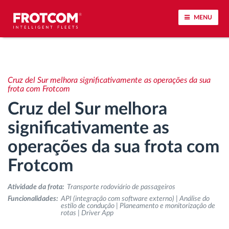
MENU
Localização de veículos e monitorização de
sensores
Cruz del Sur melhora significativamente as operações da sua
frota com Frotcom
Análise do estilo de condução
Cruz del Sur melhora
significativamente as
Monitorização dos tempos de condução
operações da sua frota com
Gestão de tarefas
Frotcom
Descarga remota de tacógrafo
Atividade da frota:
Transporte rodoviário de passageiros
Funcionalidades:
API (integração com software externo) | Análise do
estilo de condução | Planeamento e monitorização de
Controlo de acesso
rotas | Driver App