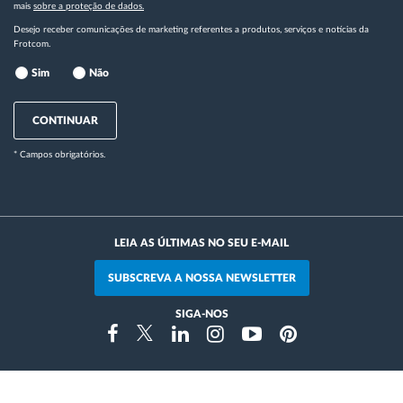
mais
sobre a proteção de dados.
Desejo receber comunicações de marketing referentes a produtos, serviços e notícias da
Frotcom.
Sim
Não
CONTINUAR
* Campos obrigatórios.
LEIA AS ÚLTIMAS NO SEU E-MAIL
SUBSCREVA A NOSSA NEWSLETTER
SIGA-NOS
Instragram
Facebook
Twitter
Linkedin
Youtube
Pinterest