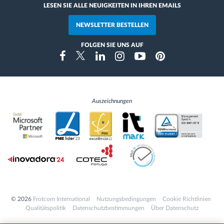
LESEN SIE ALLE NEUIGKEITEN IN IHREN EMAILS
NEWSLETTER BESTELLEN
FOLGEN SIE UNS AUF
Instragram
Facebook
Twitter
Linkedin
Youtube
Pinterest
Auszeichnungen
© 2026
Frotcom International
Nutzungsbedingungen
Cookie Richtlinien
Qualitätspolitik
Datenschutzbestimmungen
Über Datenschutz