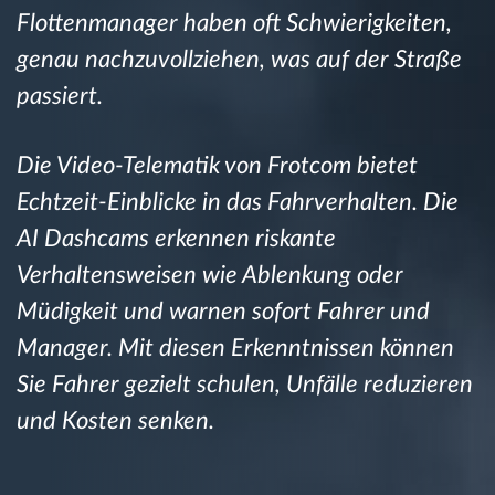
Flottenmanager haben oft Schwierigkeiten,
genau nachzuvollziehen, was auf der Straße
Route planning and monitoring
passiert.
Automatic driver identification
Die Video-Telematik von Frotcom bietet
Entdecken Sie alle Funktionen
Echtzeit-Einblicke in das Fahrverhalten. Die
AI Dashcams erkennen riskante
Verhaltensweisen wie Ablenkung oder
How we solve each fleet activity needs
Müdigkeit und warnen sofort Fahrer und
Manager. Mit diesen Erkenntnissen können
Ersparnis Rechner
Sie Fahrer gezielt schulen, Unfälle reduzieren
und Kosten senken.