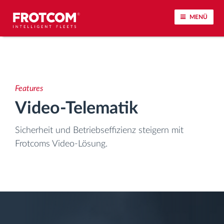
MENÜ
Vehicle tracking and sensor monitoring
Driving behavior analysis
Features
Video-Telematik
Driving times monitoring
Sicherheit und Betriebseffizienz steigern mit
Workforce management
Frotcoms Video-Lösung.
Remote Tacho Download
Access control
Fuel management