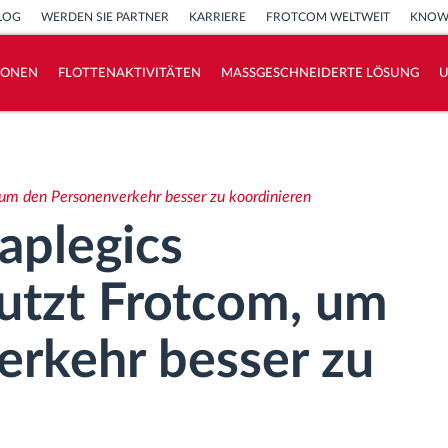
LOG
WERDEN SIE PARTNER
KARRIERE
FROTCOM WELTWEIT
KNOW
IONEN
FLOTTENAKTIVITÄTEN
MASSGESCHNEIDERTE LÖSUNG
How we solve each fleet activity needs
Ersparnis Rechner
 um den Personenverkehr besser zu koordinieren
aplegics
utzt Frotcom, um
erkehr besser zu