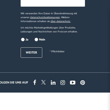
Wir verwenden Ihre Daten in Übereinstimmung mit
unseren
datenschutzbestimmungen
. Weitere
Informationen erhalten sie
über datenschutz.
Ich möchte Marketingmitteilungen über Produkte,
Leistungen und Nachrichten von Frotcom erhalten.
Ja
Nein
* Pflichtfelder
WEITER
OLGEN SIE UNS AUF
Instragram
Facebook
Twitter
Linkedin
Youtube
Pinterest