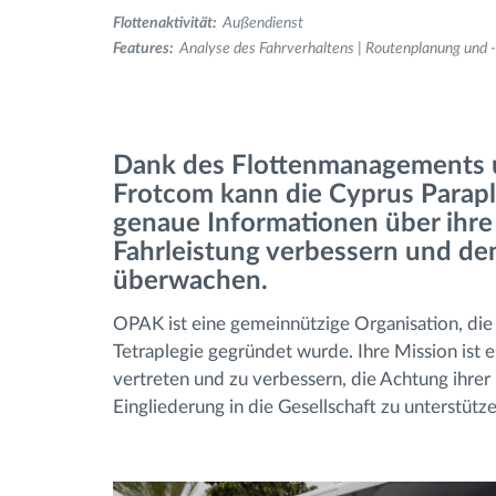
Flottenaktivität:
Außendienst
Features:
Analyse des Fahrverhaltens | Routenplanung und
Fuel management
Route planning and monitoring
Dank des Flottenmanagements 
Automatic driver identification
Frotcom kann die Cyprus Parapl
genaue Informationen über ihre 
Fahrleistung verbessern und de
Entdecken Sie alle Funktionen
überwachen.
OPAK ist eine gemeinnützige Organisation, di
Tetraplegie gegründet wurde. Ihre Mission ist
vertreten und zu verbessern, die Achtung ihre
Eingliederung in die Gesellschaft zu unterstütze