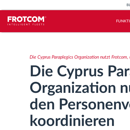
B
FUNKT
Vehicle tracking and sensor
monitoring
Die Cyprus Paraplegics Organization nutzt Frotcom,
Driving behavior analysis
Die Cyprus Par
Driving times monitoring
Organization n
Workforce management
den Personenv
Remote Tacho Download
koordinieren
Access control