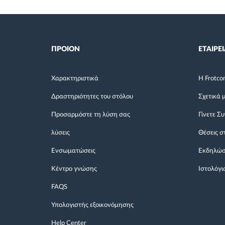
ΠΡΟΙΟΝ
ΕΤΑΙΡΕΙ
Χαρακτηριστικά
Η Frotco
Δραστηριότητες του στόλου
Σχετικά 
Προσαρμόστε τη λύση σας
Γίνετε Σ
λύσεις
Θέσεις σ
Ενσωματώσεις
Εκδηλώσ
Κέντρο γνώσης
Ιστολόγι
FAQS
Υπολογιστής εξοικονόμησης
Help Center