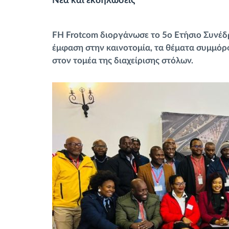
Νέα και εκδηλώσεις
Έλεγχος πρόσβασης
FΗ Frotcom διοργάνωσε το 5ο Ετήσιο Συνέδ
Διαχείριση καυσίμου
έμφαση στην καινοτομία, τα θέματα συμμόρ
στον τομέα της διαχείρισης στόλων.
Σχεδιασμός και παρακολούθηση
διαδρομής
Αυτόματη αναγνώριση οδηγού
Ανακαλύψτε όλα τα χαρακτηριστικά