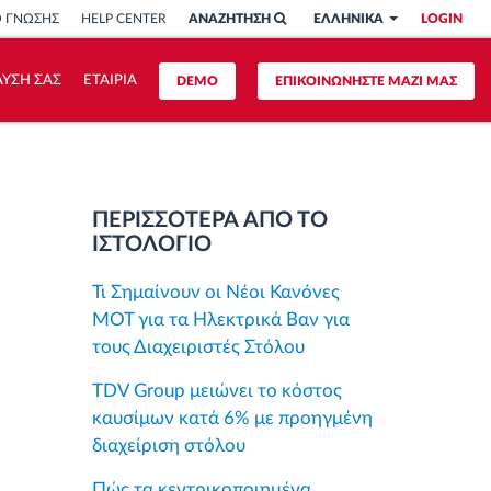
Ο ΓΝΩΣΗΣ
HELP CENTER
ΑΝΑΖΗΤΗΣΗ
ΕΛΛΗΝΙΚΑ
LOGIN
ΥΣΗ ΣΑΣ
ΕΤΑΙΡΙΑ
DEMO
ΕΠΙΚΟΙΝΩΝΗΣΤΕ ΜΑΖΙ ΜΑΣ
ΠΕΡΙΣΣΟΤΕΡΑ ΑΠΟ ΤΟ
ΙΣΤΟΛΟΓΙΟ
Τι Σημαίνουν οι Νέοι Κανόνες
MOT για τα Ηλεκτρικά Βαν για
τους Διαχειριστές Στόλου
TDV Group μειώνει το κόστος
καυσίμων κατά 6% με προηγμένη
διαχείριση στόλου
Πώς τα κεντρικοποιημένα