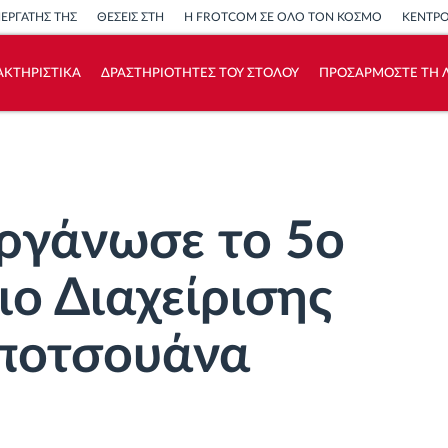
ΝΕΡΓΑΤΗΣ ΤΗΣ
ΘΕΣΕΙΣ ΣΤΗ
Η FROTCOM ΣΕ ΟΛΟ ΤΟΝ ΚΟΣΜΟ
ΚΕΝΤΡ
ΑΚΤΗΡΙΣΤΙΚΑ
ΔΡΑΣΤΗΡΙΟΤΗΤΕΣ ΤΟΥ ΣΤΟΛΟΥ
ΠΡΟΣΑΡΜΟΣΤΕ ΤΗ Λ
Πώς να λύσουμε τις ανάγκες των
δραστηριοτήτων του στόλου
Υπολογιστής εξοικονόμησης
ργάνωσε το 5ο
ιο Διαχείρισης
ποτσουάνα