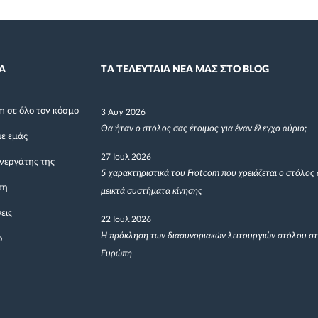
Α
TΑ ΤΕΛΕΥΤΑΙΑ ΝΕΑ ΜΑΣ ΣΤΟ BLOG
m σε όλο τον κόσμο
3 Αυγ 2026
Θα ήταν ο στόλος σας έτοιμος για έναν έλεγχο αύριο;
με εμάς
27 Ιουλ 2026
υνεργάτης της
5 χαρακτηριστικά του Frotcom που χρειάζεται ο στόλος 
τη
μεικτά συστήματα κίνησης
εις
22 Ιουλ 2026
Η πρόκληση των διασυνοριακών λειτουργιών στόλου σ
ο
Ευρώπη