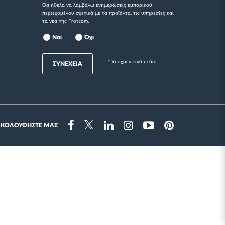
Θα ήθελα να λαμβάνω ενημερώσεις εμπορικού
περιεχομένου σχετικά με τα προϊόντα, τις υπηρεσίες και
τα νέα της Frotcom.
Ναι
Όχι
* Yποχρεωτικά πεδία.
ΣΥΝΕΧΕΙΑ
ΑΚΟΛΟΥΘΗΣΤΕ ΜΑΣ
Instragram
Facebook
Twitter
Linkedin
Youtube
Pinterest