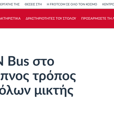
ΝΕΡΓΑΤΗΣ ΤΗΣ
ΘΕΣΕΙΣ ΣΤΗ
Η FROTCOM ΣΕ ΟΛΟ ΤΟΝ ΚΟΣΜΟ
ΚΕΝΤΡ
ΑΚΤΗΡΙΣΤΙΚΑ
ΔΡΑΣΤΗΡΙΟΤΗΤΕΣ ΤΟΥ ΣΤΟΛΟΥ
ΠΡΟΣΑΡΜΟΣΤΕ ΤΗ Λ
Πώς να λύσουμε τις ανάγκες των
δραστηριοτήτων του στόλου
Υπολογιστής εξοικονόμησης
 Bus στο
υπνος τρόπος
τόλων μικτής