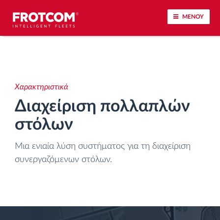
ΜΕΝΟΥ
Εντοπισμός οχημάτων και παρακολούθηση
αισθητήρων
Χαρακτηριστικά
Ανάλυση οδηγικής συμπεριφοράς
Διαχείριση πολλαπλών
στόλων
Παρακολούθηση του χρόνου οδήγησης
Μια ενιαία λύση συστήματος για τη διαχείριση
Διαχείριση εργατικού δυναμικού
συνεργαζόμενων στόλων.
Λήψη ταχογράφου από απόσταση
Έλεγχος πρόσβασης