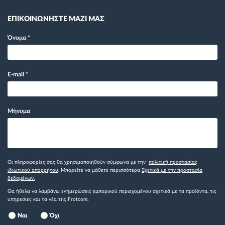
ΕΠΙΚΟΙΝΩΝΗΣΤΕ ΜΑΖΙ ΜΑΣ
Όνομα
*
E-mail
*
Μήνυμα
Οι πληροφορίες σας θα χρησιμοποιηθούν σύμφωνα με την
πολιτική προστασίας
ιδιωτικού απορρήτου
. Μπορείτε να μάθετε περισσότερα
Σχετικά με την προστασία
δεδομένων.
Θα ήθελα να λαμβάνω ενημερώσεις εμπορικού περιεχομένου σχετικά με τα προϊόντα, τις
υπηρεσίες και τα νέα της Frotcom.
Ναι
Όχι