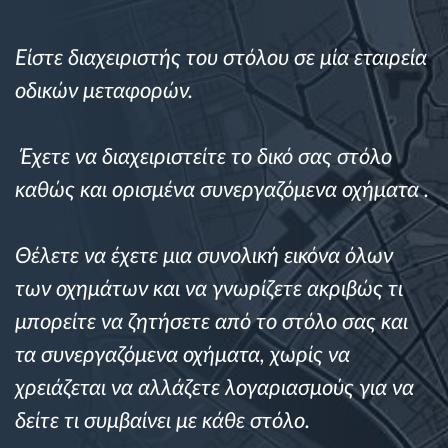
Διαχείριση καυσίμου
Είστε διαχειριστής του στόλου σε μία εταιρεία
Σχεδιασμός και παρακολούθηση διαδρομής
οδικών μεταφορών.
Αυτόματη αναγνώριση οδηγού
Έχετε να διαχειριστείτε το δικό σας στόλο
Ανακαλύψτε όλα τα χαρακτηριστικά
καθώς και ορισμένα συνεργαζόμενα οχήματα .
Θέλετε να έχετε μια συνολική εικόνα όλων
των οχημάτων και να γνωρίζετε ακριβώς τι
Πώς να λύσουμε τις ανάγκες των
δραστηριοτήτων του στόλου
μπορείτε να ζητήσετε από το στόλο σας και
τα συνεργαζόμενα οχήματα, χωρίς να
Υπολογιστής εξοικονόμησης
χρειάζεται να αλλάζετε λογαριασμούς για να
δείτε τι συμβαίνει με κάθε στόλο.