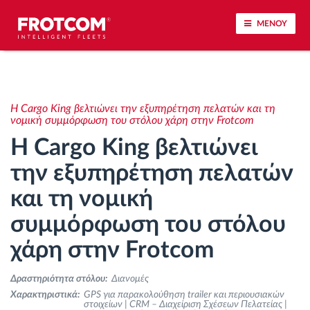
ΜΕΝΟΥ
Εντοπισμός οχημάτων και παρακολούθηση
αισθητήρων
Η Cargo King βελτιώνει την εξυπηρέτηση πελατών και τη
νομική συμμόρφωση του στόλου χάρη στην Frotcom
Ανάλυση οδηγικής συμπεριφοράς
Η Cargo King βελτιώνει
την εξυπηρέτηση πελατών
Παρακολούθηση του χρόνου οδήγησης
και τη νομική
Διαχείριση εργατικού δυναμικού
συμμόρφωση του στόλου
χάρη στην Frotcom
Λήψη ταχογράφου από απόσταση
Δραστηριότητα στόλου:
Διανομές
Έλεγχος πρόσβασης
Χαρακτηριστικά:
GPS για παρακολούθηση trailer και περιουσιακών
στοιχείων | CRM – Διαχείριση Σχέσεων Πελατείας |