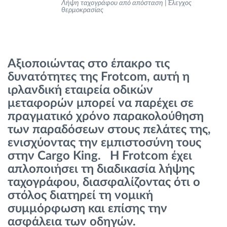
Λήψη ταχογράφου από απόσταση | Έλεγχος
Διαχείριση καυσίμου
θερμοκρασίας
Σχεδιασμός και παρακολούθηση διαδρομής
Αξιοποιώντας στο έπακρο τις
Αυτόματη αναγνώριση οδηγού
δυνατότητες της Frotcom, αυτή η
ιρλανδική εταιρεία οδικών
Ανακαλύψτε όλα τα χαρακτηριστικά
μεταφορών μπορεί να παρέχει σε
πραγματικό χρόνο παρακολούθηση
των παραδόσεων στους πελάτες της,
ενισχύοντας την εμπιστοσύνη τους
Πώς να λύσουμε τις ανάγκες των
στην Cargo King. Η Frotcom έχει
δραστηριοτήτων του στόλου
απλοποιήσει τη διαδικασία λήψης
ταχογράφου, διασφαλίζοντας ότι ο
Υπολογιστής εξοικονόμησης
στόλος διατηρεί τη νομική
συμμόρφωση και επίσης την
ασφάλεια των οδηγών.