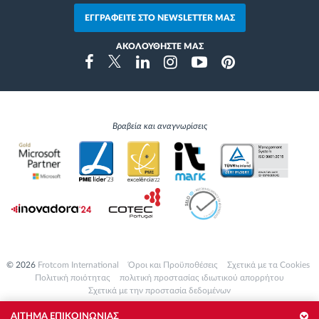
ΕΓΓΡΑΦΕΙΤΕ ΣΤΟ NEWSLETTER ΜΑΣ
ΑΚΟΛΟΥΘΗΣΤΕ ΜΑΣ
Instragram
Facebook
Twitter
Linkedin
Youtube
Pinterest
Βραβεία και αναγνωρίσεις
© 2026
Frotcom International
Όροι και Προϋποθέσεις
Σχετικά με τα Cookies
Πολιτική ποιότητας
πολιτική προστασίας ιδιωτικού απορρήτου
Σχετικά με την προστασία δεδομένων
ΑΙΤΗΜΑ ΕΠΙΚΟΙΝΩΝΙΑΣ