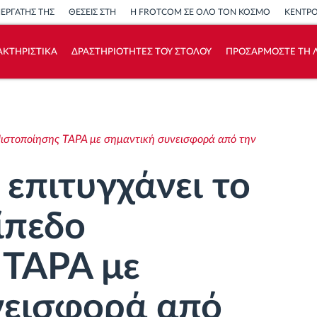
ΝΕΡΓΑΤΗΣ ΤΗΣ
ΘΕΣΕΙΣ ΣΤΗ
Η FROTCOM ΣΕ ΟΛΟ ΤΟΝ ΚΟΣΜΟ
ΚΕΝΤΡ
ΑΚΤΗΡΙΣΤΙΚΑ
ΔΡΑΣΤΗΡΙΟΤΗΤΕΣ ΤΟΥ ΣΤΟΛΟΥ
ΠΡΟΣΑΡΜΟΣΤΕ ΤΗ Λ
Πώς να λύσουμε τις ανάγκες των
δραστηριοτήτων του στόλου
Πιστοποίησης TAPA με σημαντική συνεισφορά από την
Υπολογιστής εξοικονόμησης
επιτυγχάνει το
ίπεδο
 TAPA με
νεισφορά από