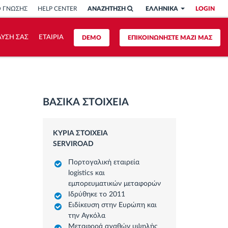
Ο ΓΝΩΣΗΣ
HELP CENTER
ΑΝΑΖΗΤΗΣΗ
ΕΛΛΗΝΙΚΑ
LOGIN
ΥΣΗ ΣΑΣ
ΕΤΑΙΡΙΑ
DEMO
ΕΠΙΚΟΙΝΩΝΗΣΤΕ ΜΑΖΙ ΜΑΣ
ΒΑΣΙΚΑ ΣΤΟΙΧΕΙΑ
ΚΥΡΙΑ ΣΤΟΙΧΕΙΑ
SERVIROAD
Πορτογαλική εταιρεία
logistics και
εμπορευματικών μεταφορών
Ιδρύθηκε το 2011
Ειδίκευση στην Ευρώπη και
την Αγκόλα
Μεταφορά αγαθών υψηλής