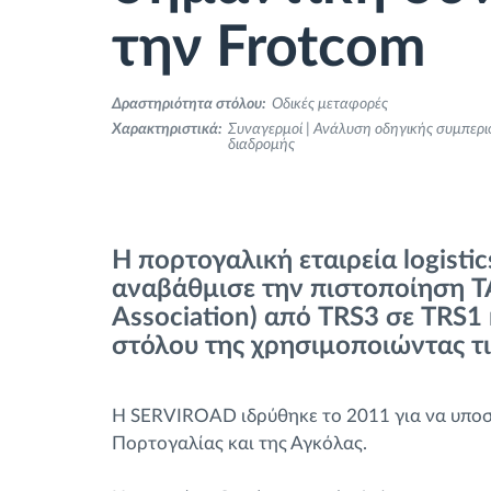
Έλεγχος πρόσβασης
την Frotcom
Διαχείριση καυσίμου
Δραστηριότητα στόλου:
Οδικές μεταφορές
Χαρακτηριστικά:
Συναγερμοί | Ανάλυση οδηγικής συμπερι
διαδρομής
Σχεδιασμός και παρακολούθηση
διαδρομής
Αυτόματη αναγνώριση οδηγού
Η πορτογαλική εταιρεία logist
αναβάθμισε την πιστοποίηση TA
Ανακαλύψτε όλα τα χαρακτηριστικά
Association) από TRS3 σε TRS1
στόλου της χρησιμοποιώντας τις
Η SERVIROAD ιδρύθηκε το 2011 για να υποσ
Πορτογαλίας και της Αγκόλας.