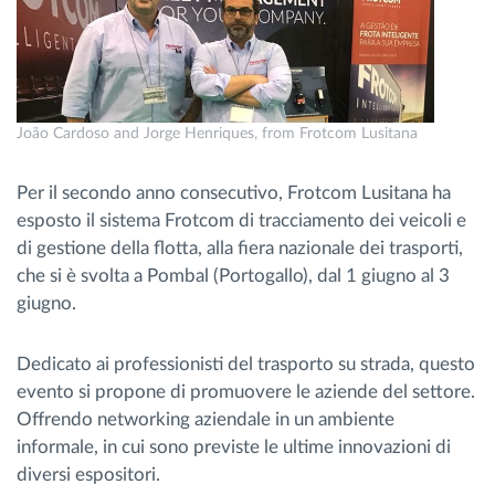
Gestione carburante
Pianificazione dei percorsi e monitoraggio
João Cardoso and Jorge Henriques, from Frotcom Lusitana
Identificazione automatica del conducente
Per il secondo anno consecutivo, Frotcom Lusitana ha
Scopri tutte le caratteristiche
esposto il sistema Frotcom di tracciamento dei veicoli e
di gestione della flotta, alla fiera nazionale dei trasporti,
che si è svolta a Pombal (Portogallo), dal 1 giugno al 3
giugno.
Come risolviamo tutte le attività della flotta
Dedicato ai professionisti del trasporto su strada, questo
Scopri quanto risparmi
evento si propone di promuovere le aziende del settore.
Offrendo networking aziendale in un ambiente
informale, in cui sono previste le ultime innovazioni di
diversi espositori.