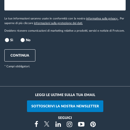
Le tue informazioni saranno usate in conformità con la nostra
informativa sulla privacy
. Per
saperne di più cliccare
informazioni sulla protezione dei dati.
Desidero ricevere comunicazioni di marketing relative a prodotti, servizi e notizie di Frotcom.
Sì
No
CONTINUA
* Campi obbligatori.
LEGGI LE ULTIME SULLA TUA EMAIL
SOTTOSCRIVI LA NOSTRA NEWSLETTER
SEGUICI
Instragram
Facebook
Twitter
Linkedin
Youtube
Pinterest