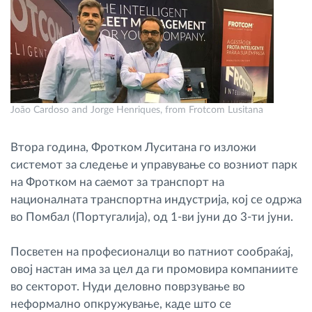
Управување со горивото
Планирање и следење на рутите
Автоматска идентификација на возачите
João Cardoso and Jorge Henriques, from Frotcom Lusitana
Откријте ги сите можности
Втора година, Фротком Луситана го изложи
системот за следење и управување со возниот парк
на Фротком на саемот за транспорт на
националната транспортна индустрија, кој се одржа
Како ја решаваме
во Помбал (Португалија), од 1-ви јуни до 3-ти јуни.
Калкулатор за заштеди
Посветен на професионалци во патниот сообраќај,
овој настан има за цел да ги промовира компаниите
во секторот. Нуди деловно поврзување во
неформално опкружување, каде што се