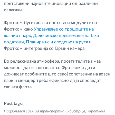
претставени најновите иновации од различни
излагачи.
Фротком Луситана ги претстави модулите на
Фротком како
Управување со трошоците на
возниот парк
,
Далечинско превземање на Тахо
податоци
,
Планирање и следење на рута
и
Фротком интеграција со Гармин камера.
Во релаксирана атмосфера, посетителите имаа
можност да се запознаат со Фротком и да ги
доживеат особините што секој сопственик на возен
парк и менаџер треба ефикасно да ја спроведат
својата флота.
Post tags:
Национален саем за транспортна индустрија
Фротком