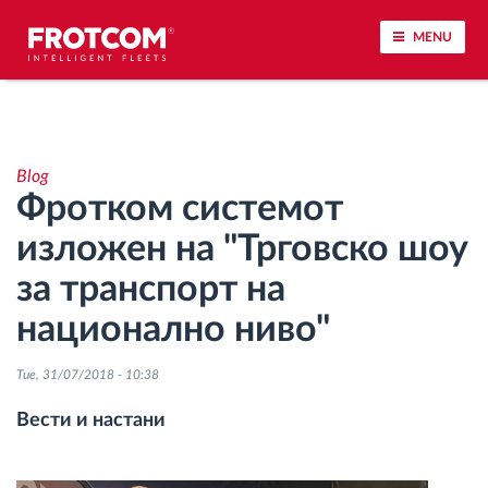
MENU
Лоцирање на возилото и сензорско следење
Blog
Анализа на возачкото однесување
Фротком системот
изложен на "Трговско шоу
Следење на времетраењето на возењето
за транспорт на
Управување со работната сила
национално ниво"
Далечинско преземање тахографски
Tue, 31/07/2018 - 10:38
датотеки
Вести и настани
Контрола на пристап