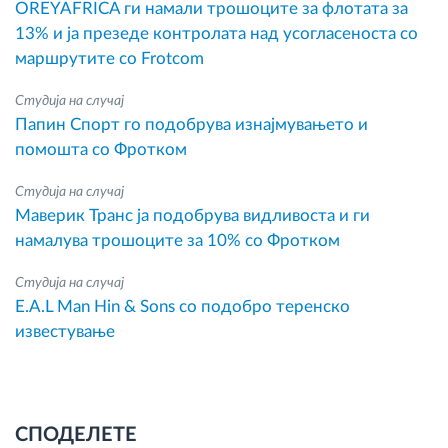
OREYAFRICA ги намали трошоците за флотата за
13% и ја презеде контролата над усогласеноста со
маршрутите со Frotcom
Студија на случај
Папин Спорт го подобрува изнајмувањето и
помошта со Фротком
Студија на случај
Маверик Транс ја подобрува видливоста и ги
намалува трошоците за 10% со Фротком
Студија на случај
E.A.L Man Hin & Sons со подобро теренско
известување
СПОДЕЛЕТЕ