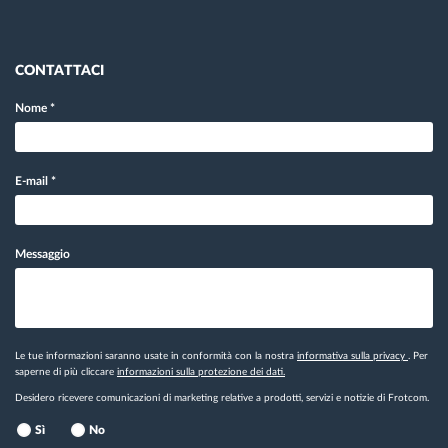
CONTATTACI
Nome
*
E-mail
*
Messaggio
Le tue informazioni saranno usate in conformità con la nostra
informativa sulla privacy
. Per
saperne di più cliccare
informazioni sulla protezione dei dati.
Desidero ricevere comunicazioni di marketing relative a prodotti, servizi e notizie di Frotcom.
Sì
No