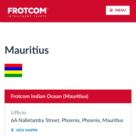
MENU
Tracciamento dei veicoli e monitoraggio dei
sensori
Mauritius
Analisi dello stile di guida
Monitoraggio dei tempi di guida
Gestione delle forza lavoro
Frotcom Indian Ocean (Mauritius)
Download remoto del cronotachigrafo
Ufficio
6A Nalletamby Street, Phoenix, Phoenix, Mauritius
Controllo accessi
VEDI MAPPA