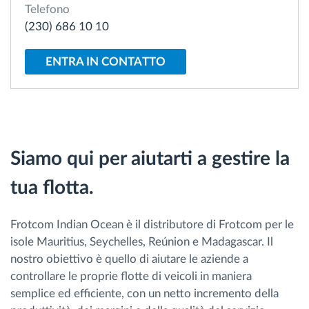
Telefono
Gestione carburante
(230) 686 10 10
Pianificazione dei percorsi e monitoraggio
ENTRA IN CONTATTO
Identificazione automatica del conducente
Scopri tutte le caratteristiche
Siamo qui per aiutarti a gestire la
tua flotta.
Come risolviamo tutte le attività della flotta
Frotcom Indian Ocean è il distributore di Frotcom per le
Scopri quanto risparmi
isole Mauritius, Seychelles, Reúnion e Madagascar. Il
nostro obiettivo è quello di aiutare le aziende a
controllare le proprie flotte di veicoli in maniera
semplice ed efficiente, con un netto incremento della