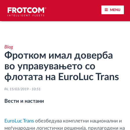
MENU
Лоцирање на возилото и сензорско следење
Blog
Анализа на возачкото однесување
Фротком имал доверба
во управувањето со
Следење на времетраењето на возењето
флотата на EuroLuc Trans
Управување со работната сила
Fri, 15/03/2019 - 10:51
Далечинско преземање тахографски
Вести и настани
датотеки
Контрола на пристап
EuroLuc Trans
обезбедува комплетни национални и
меѓународни логистички решенија, прилагодени на