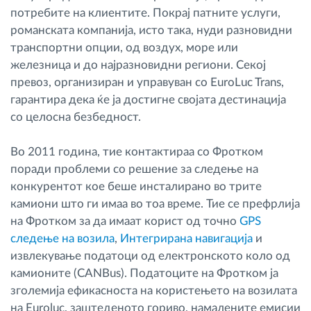
потребите на клиентите. Покрај патните услуги,
Управување со горивото
романската компанија, исто така, нуди разновидни
транспортни опции, од воздух, море или
Планирање и следење на рутите
железница и до најразновидни региони. Секој
превоз, организиран и управуван со EuroLuc Trans,
Автоматска идентификација на возачите
гарантира дека ќе ја достигне својата дестинација
со целосна безбедност.
Откријте ги сите можности
Во 2011 година, тие контактираа со Фротком
поради проблеми со решение за следење на
конкурентот кое беше инсталирано во трите
Како ја решаваме
камиони што ги имаа во тоа време. Тие се префрлија
на Фротком за да имаат корист од точно
GPS
следење на возила
,
Интегрирана навигација
и
Калкулатор за заштеди
извлекување податоци од електронското коло од
камионите (CANBus). Податоците на Фротком ја
зголемија ефикасноста на користењето на возилата
на Euroluc, заштеденото гориво, намалените емисии