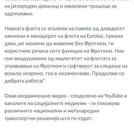
на јаглероден диоксид и намалени трошоци за
одржување.
Нивната флота се зголеми на повеќе од деведесет
камиони и менаџерот на флота на Euroluc, призна
дека „не можеме да живееме без Фротком, ги
користиме речиси сите функции на Фротком. Ние
сме воодушевени од квалитетот на флотата за
управување на Фротком и софтверот за следење на
возила; искрено, тоа е незаменливо. Продолжи со
добрата работа!“
Оваа неодамнешно видео - споделено на YouTube и
каналите на социјалните медиуми - ги покажува
различните национални и меѓународни
транспортни решенија што ги нудат: