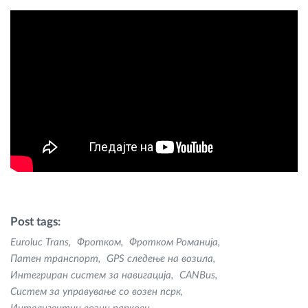
Post tags:
Euroluc Trans
Фротком
Фротком Романија
Патен транспорт
GPS следење на возила
Интегриран систем за навигација
CANBus
Систем за управување со возен псрк