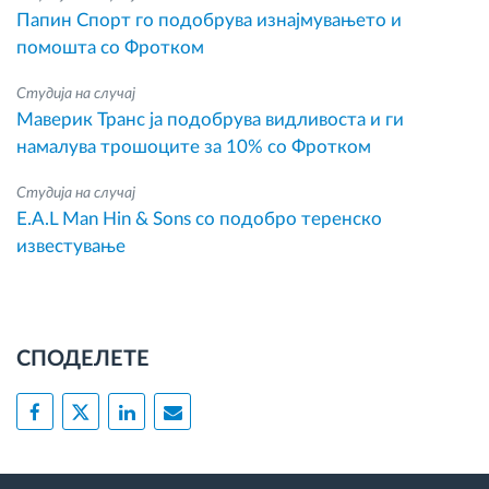
Папин Спорт го подобрува изнајмувањето и
помошта со Фротком
Студија на случај
Маверик Транс ја подобрува видливоста и ги
намалува трошоците за 10% со Фротком
Студија на случај
E.A.L Man Hin & Sons со подобро теренско
известување
СПОДЕЛЕТЕ