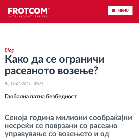
MENU
Лоцирање на возилото и сензорско следење
Blog
Анализа на возачкото однесување
Како да се ограничи
расеаното возење?
Следење на времетраењето на возењето
Fri, 19/02/2021 - 07:29
Управување со работната сила
Глобална патна безбедност
Далечинско преземање тахографски
датотеки
Секоја година милиони сообраќајни
несреќи се поврзани со расеано
Контрола на пристап
управување со возењето и од