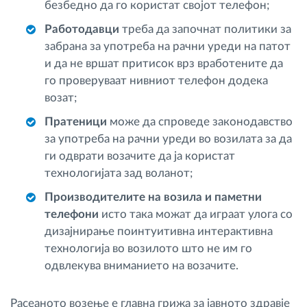
безбедно да го користат својот телефон;
Работодавци
треба да започнат политики за
забрана за употреба на рачни уреди на патот
и да не вршат притисок врз вработените да
го проверуваат нивниот телефон додека
возат;
Пратеници
може да спроведе законодавство
за употреба на рачни уреди во возилата за да
ги одврати возачите да ја користат
технологијата зад воланот;
Производителите на возила и паметни
телефони
исто така можат да играат улога со
дизајнирање поинтуитивна интерактивна
технологија во возилото што не им го
одвлекува вниманието на возачите.
Расеаното возење е главна грижа за јавното здравје