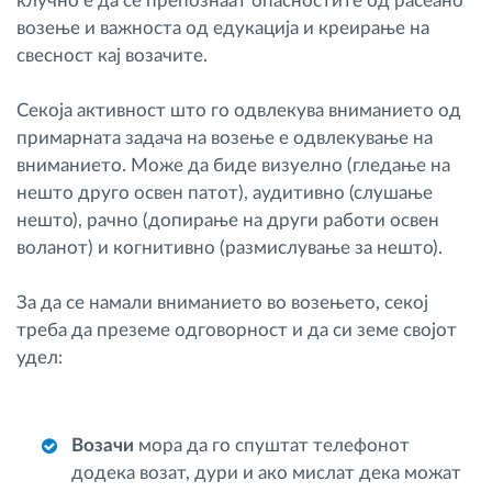
клучно е да се препознаат опасностите од расеано
возење и важноста од едукација и креирање на
свесност кај возачите.
Секоја активност што го одвлекува вниманието од
примарната задача на возење е одвлекување на
вниманието. Може да биде визуелно (гледање на
нешто друго освен патот), аудитивно (слушање
нешто), рачно (допирање на други работи освен
воланот) и когнитивно (размислување за нешто).
За да се намали вниманието во возењето, секој
треба да преземе одговорност и да си земе својот
удел:
Возачи
мора да го спуштат телефонот
додека возат, дури и ако мислат дека можат