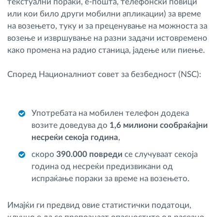
текстуални пораки, е-пошта, телефонски повици
или кои било други мобилни апликации) за време
на возењето, туку и за преценување на можноста за
возење и извршување на разни задачи истовремено
како промена на радио станица, јадење или пиење.
Според Националниот совет за безбедност (NSC):
Употребата на мобилен телефон додека
возите доведува до
1,6 милиони сообраќајни
несреќи секоја година
,
скоро
390.000 повреди
се случуваат секоја
година од несреќи предизвикани од
испраќање пораки за време на возењето.
Имајќи ги предвид овие статистички податоци,