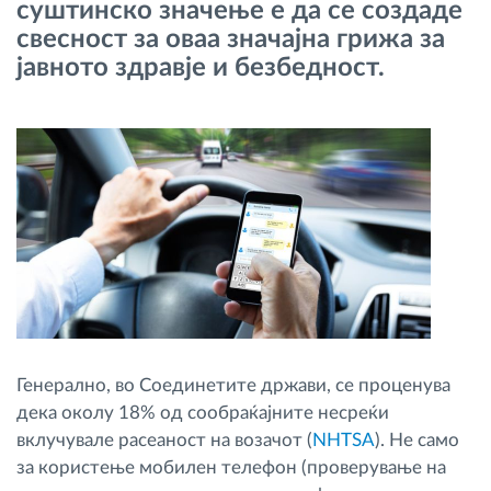
суштинско значење е да се создаде
Управување со горивото
свесност за оваа значајна грижа за
јавното здравје и безбедност.
Планирање и следење на рутите
Автоматска идентификација на возачите
Откријте ги сите можности
Како ја решаваме
Калкулатор за заштеди
Генерално, во Соединетите држави, се проценува
дека околу 18% од сообраќајните несреќи
вклучувале расеаност на возачот (
NHTSA
). Не само
за користење мобилен телефон (проверување на