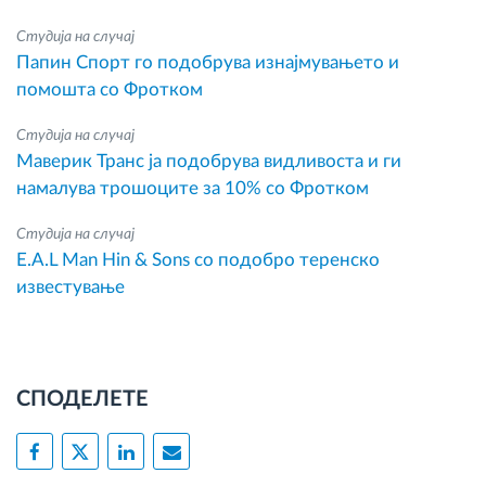
Студија на случај
Папин Спорт го подобрува изнајмувањето и
помошта со Фротком
Студија на случај
Маверик Транс ја подобрува видливоста и ги
намалува трошоците за 10% со Фротком
Студија на случај
E.A.L Man Hin & Sons со подобро теренско
известување
СПОДЕЛЕТЕ