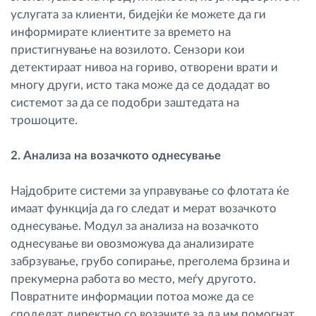
услугата за клиенти, бидејќи ќе можете да ги
информирате клиентите за времето на
пристигнување на возилото. Сензори кои
детектираат нивоа на гориво, отворени врати и
многу други, исто така може да се додадат во
системот за да се подобри заштедата на
трошоците.
2. Анализа на возачкото однесување
Најдобрите системи за управување со флотата ќе
имаат функција да го следат и мерат возачкото
однесување. Модул за анализа на возачкото
однесување ви овозможува да анализирате
забрзување, грубо сопирање, преголема брзина и
прекумерна работа во место, меѓу другото.
Повратните информации потоа може да се
споделат директно со возачите за да им помогнат