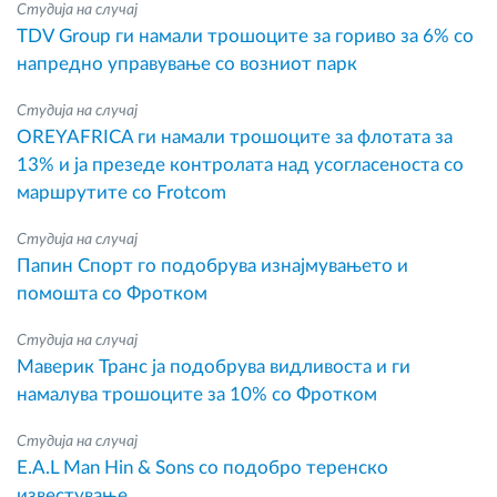
Студија на случај
TDV Group ги намали трошоците за гориво за 6% со
напредно управување со возниот парк
Студија на случај
OREYAFRICA ги намали трошоците за флотата за
13% и ја презеде контролата над усогласеноста со
маршрутите со Frotcom
Студија на случај
Папин Спорт го подобрува изнајмувањето и
помошта со Фротком
Студија на случај
Маверик Транс ја подобрува видливоста и ги
намалува трошоците за 10% со Фротком
Студија на случај
E.A.L Man Hin & Sons со подобро теренско
известување