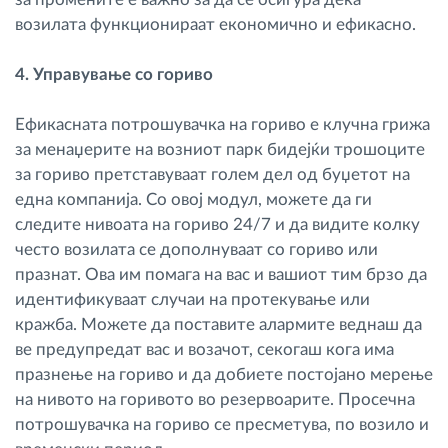
возилата функционираат економично и ефикасно.
4. Управување со гориво
Ефикасната потрошувачка на гориво е клучна грижа
за менаџерите на возниот парк бидејќи трошоците
за гориво претставуваат голем дел од буџетот на
една компанија. Со овој модул, можете да ги
следите нивоата на гориво 24/7 и да видите колку
често возилата се дополнуваат со гориво или
празнат. Ова им помага на вас и вашиот тим брзо да
идентификуваат случаи на протекување или
кражба. Можете да поставите алармите веднаш да
ве предупредат вас и возачот, секогаш кога има
празнење на гориво и да добиете постојано мерење
на нивото на горивото во резервоарите. Просечна
потрошувачка на гориво се пресметува, по возило и