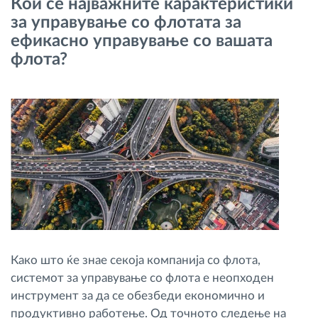
Кои се најважните карактеристики
Управување со горивото
за управување со флотата за
ефикасно управување со вашата
Планирање и следење на рутите
флота?
Автоматска идентификација на возачите
Откријте ги сите можности
Како ја решаваме
Калкулатор за заштеди
Како што ќе знае секоја компанија со флота,
системот за управување со флота е неопходен
инструмент за да се обезбеди економично и
продуктивно работење. Од точното следење на