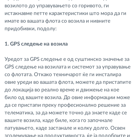
возилото до управувањето со горивото, ги
истакнавме петте карактеристики што мора да ги
имате во вашата флота со возила и нивните
придобивки, подолу:
1. GPS следење на возила
Уредот за GPS следење е од суштинско значење за
GPS следење на возилата и системот за управување
со флотата. Откако техничарот ќе ги инсталира
овие уреди во вашата флота, можете да пристапите
до локација во реално време и движење на кое
било од вашите возила. До овие информации може
да се пристапи преку професионално решение за
телематика, за да можете точно да знаете каде се
вашите возила, каде биле, кога го започнале
патувањето, каде застанале и колку долго. Освен
зголемување на продуктивноста, ќе ја подобрите и