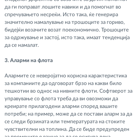
да ги поправат лошите навики и да помогнат во
спречувањето несреќи. Исто така, ќе генерира
значително намалување на трошоците за гориво,
бидејќи возачите возат поекономично. Трошоците
за одржување и застој, исто така, имаат тенденција
да се намалат.
3. Аларми на флота
Алармите се неверојатно корисна карактеристика
за компаниите да одговорат брзо на какви било
тешкотии во однос на нивните флоти. Софтверот за
управување со флота треба да ви овозможи да
креирате прилагодени аларми според вашите
потреби; на пример, може да се постави аларм за да
се следи брзината или температурата на стоките
чувствителни на топлина. Да се биде предупреден
за промените е важно за да се осигура дека