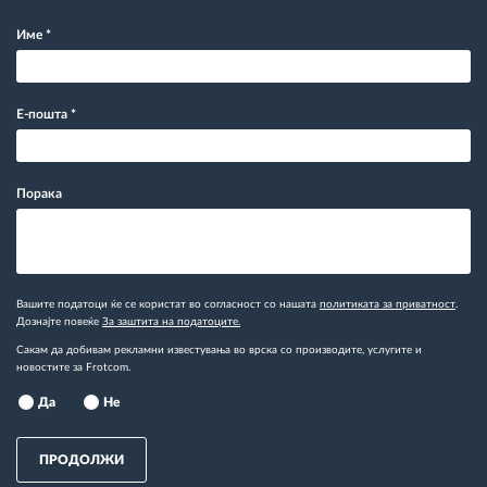
Име
*
Е-пошта
*
Порака
Вашите податоци ќе се користат во согласност со нашата
политиката за приватност
.
Дознајте повеќе
За заштита на податоците.
Сакам да добивам рекламни известувања во врска со производите, услугите и
новостите за Frotcom.
Да
Не
ПРОДОЛЖИ