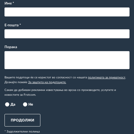
Име
*
Е-пошта
*
Порака
Вашите податоци ќе се користат во согласност со нашата
политиката за приватност
.
Дознајте повеќе
За заштита на податоците.
Сакам да добивам рекламни известувања во врска со производите, услугите и
новостите за Frotcom.
Да
Не
ПРОДОЛЖИ
* Задолжителни полиња