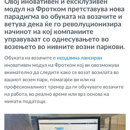
Овој иновативен и ексклузивен
Управување со горивото
модул на Фротком претставува нова
парадигма во обуката на возачите и
Планирање и следење на рутите
ветува дека ќе го револуционизира
начинот на кој компаниите
Автоматска идентификација на возачите
управуваат со однесувањето во
возењето во нивните возни паркови.
Откријте ги сите можности
Обуката на возачите е
неодамна лансиран
иновативен модул на Фротком кој ви овозможува
внимателно да следите како се возат возилата во
вашиот возен парк, помагајќи ви или на
Како ја решаваме
професионалниот тренер да ги обучувате возачите
на работа, во реално време или врз основа на
Калкулатор за заштеди
минати податоци.