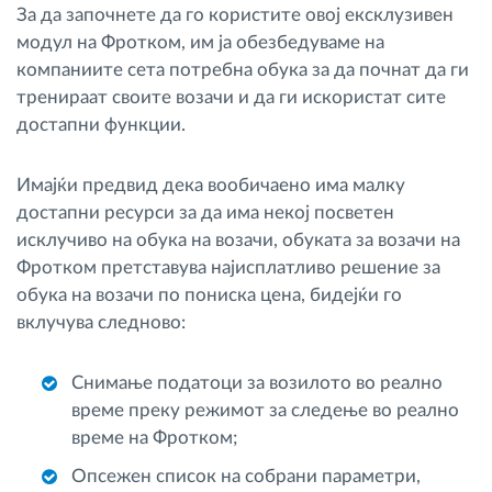
За да започнете да го користите овој ексклузивен
модул на Фротком, им ја обезбедуваме на
компаниите сета потребна обука за да почнат да ги
тренираат своите возачи и да ги искористат сите
достапни функции.
Имајќи предвид дека вообичаено има малку
достапни ресурси за да има некој посветен
исклучиво на обука на возачи, обуката за возачи на
Фротком претставува најисплатливо решение за
обука на возачи по пониска цена, бидејќи го
вклучува следново:
Снимање податоци за возилото во реално
време преку режимот за следење во реално
време на Фротком;
Опсежен список на собрани параметри,