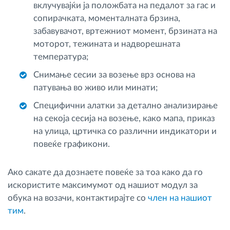
вклучувајќи ја положбата на педалот за гас и
сопирачката, моменталната брзина,
забавувачот, вртежниот момент, брзината на
моторот, тежината и надворешната
температура;
Снимање сесии за возење врз основа на
патувања во живо или минати;
Специфични алатки за детално анализирање
на секоја сесија на возење, како мапа, приказ
на улица, цртичка со различни индикатори и
повеќе графикони.
Ако сакате да дознаете повеќе за тоа како да го
искористите максимумот од нашиот модул за
обука на возачи, контактирајте со
член на нашиот
тим
.