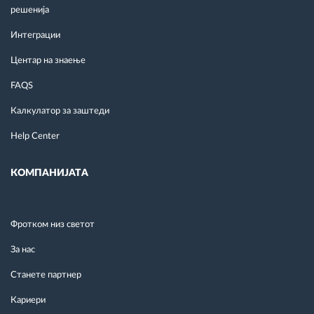
решенија
Интеграции
Центар на знаење
FAQS
Калкулатор за заштеди
Help Center
КОМПАНИЈАТА
Фротком низ светот
За нас
Станете партнер
Кариери