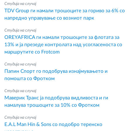
Студија на случај
TDV Group ги намали трошоците за гориво за 6% со
напредно управување со возниот парк
Студија на случај
OREYAFRICA ги намали трошоците за флотата за
13% и ја презеде контролата над усогласеноста со
маршрутите со Frotcom
Студија на случај
Папин Спорт го подобрува изнајмувањето и
помошта со Фротком
Студија на случај
Маверик Транс ја подобрува видливоста и ги
намалува трошоците за 10% со Фротком
Студија на случај
E.A.L Man Hin & Sons со подобро теренско