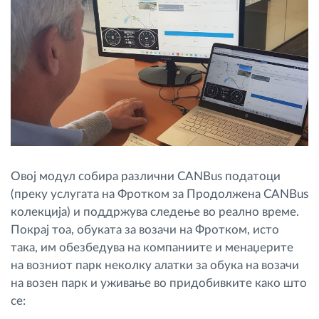
Овој модул собира различни CANBus податоци
(преку услугата на Фротком за Продолжена CANBus
колекција) и поддржува следење во реално време.
Покрај тоа, обуката за возачи на Фротком, исто
така, им обезбедува на компаниите и менаџерите
на возниот парк неколку алатки за обука на возачи
на возен парк и уживање во придобивките како што
се: