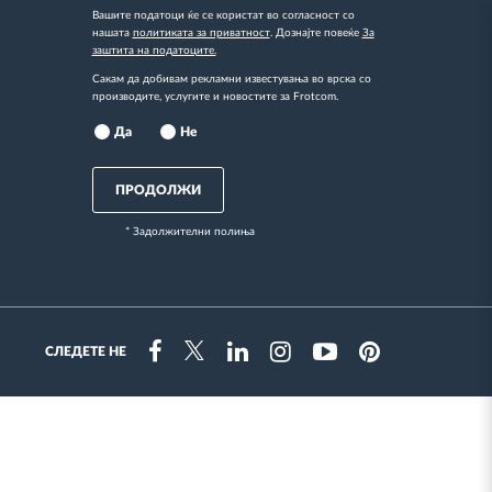
Вашите податоци ќе се користат во согласност со
нашата
политиката за приватност
. Дознајте повеќе
За
заштита на податоците.
Сакам да добивам рекламни известувања во врска со
производите, услугите и новостите за Frotcom.
Да
Не
ПРОДОЛЖИ
* Задолжителни полиња
СЛЕДЕТЕ НЕ
Instragram
Facebook
Twitter
Linkedin
Youtube
Pinterest