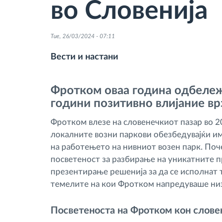
во Словенија
Контрола на пристап
Tue, 26/03/2024 - 07:11
Управување со горивото
Вести и настани
Планирање и следење на рутите
Фротком оваа година одбележ
години позитивно влијание вр
Автоматска идентификација на
Фротком влезе на словенечкиот пазар во 20
возачите
локалните возни паркови обезбедувајќи и
на работењето на нивниот возен парк. Поч
Откријте ги сите можности
посветеност за разбирање на уникатните 
презентирање решенија за да се исполнат 
темелите на кои Фротком напредуваше ни
Посветеноста на Фротком кон слов