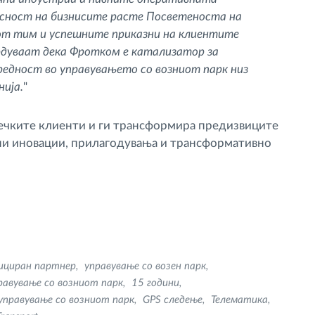
сност на бизнисите расте Посветеноста на
т тим и успешните приказни на клиентите
дуваат дека Фротком е катализатор за
редност во управувањето со возниот парк низ
нија.
"
ечките клиенти и ги трансформира предизвиците
ини иновации, прилагодувања и трансформативно
ициран партнер
управување со возен парк
равување со возниот парк
15 години
управување со возниот парк
GPS следење
Телематика