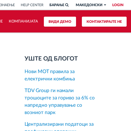
 ЗНАЕЊЕ
HELP CENTER
БАРАЊЕ
МАКЕДОНСКИ
LOGIN
ИЕ
КОМПАНИЈАТА
ВИДИ ДЕМО
КОНТАКТИРАЈТЕ НЕ
УШТЕ ОД БЛОГОТ
Нови MOT правила за
електрични комбиња
TDV Group ги намали
трошоците за гориво за 6% со
напредно управување со
возниот парк
Централизирани податоци за