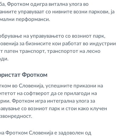
ба, Фротком одигра витална улога во
ниите управуваат со нивните возни паркови, ја
имални перформанси.
обрување на управувањето со возниот парк,
овенија за бизнисите кои работат во индустрии
т патен транспорт, транспортот на лесно
оди.
ористат Фротком
ком во Словенија, успешните приказни на
тетот на софтверот да се прилагоди на
рии. Фротком игра интегрална улога за
авување со возниот парк и стои како клучен
извонредност.
 на Фротком Словенија е задоволен од