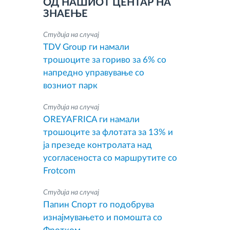
ОД НАШИОТ ЦЕНТАР НА
ЗНАЕЊЕ
Студија на случај
TDV Group ги намали
трошоците за гориво за 6% со
напредно управување со
возниот парк
Студија на случај
OREYAFRICA ги намали
трошоците за флотата за 13% и
ја презеде контролата над
усогласеноста со маршрутите со
Frotcom
Студија на случај
Папин Спорт го подобрува
изнајмувањето и помошта со