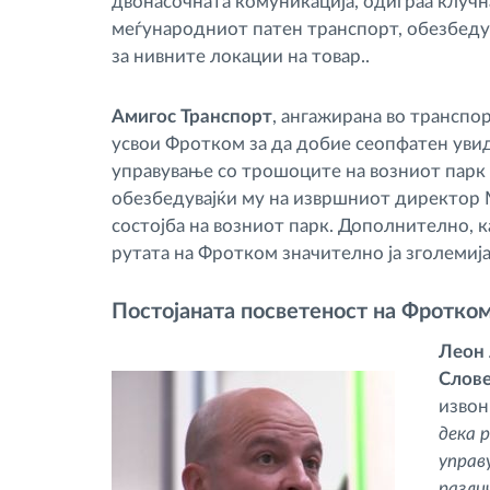
двонасочната комуникација, одиграа клучн
меѓународниот патен транспорт, обезбеду
за нивните локации на товар..
Амигос Транспорт
, ангажирана во транспо
усвои Фротком за да добие сеопфатен увид
управување со трошоците на возниот пар
обезбедувајќи му на извршниот директор 
состојба на возниот парк. Дополнително, 
рутата на Фротком значително ја зголемиј
Постојаната посветеност на Фротком
Леон 
Слове
извон
дека 
управ
разли