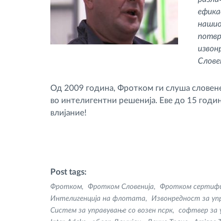
ефика
нашио
потвр
извон
Слове
Од 2009 година, Фротком ги слуша словен
во интелигентни решенија. Еве до 15 год
влијание!
Post tags:
Фротком
Фротком Словенија
Фротком сертиф
Интелигенција на флотата
Извонредност за уп
Систем за управување со возен псрк
софтвер за 