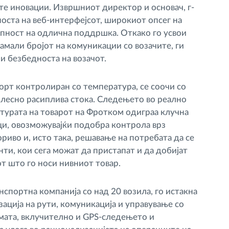
е иновации. Извршниот директор и основач, г-
носта на веб-интерфејсот, широкиот опсег на
апност на одлична поддршка. Откако го усвои
амали бројот на комуникации со возачите, ги
ми безбедноста на возачот.
порт контролиран со температура, се соочи со
 лесно расиплива стока. Следењето во реално
турата на товарот на Фротком одиграа клучна
ци, овозможувајќи подобра контрола врз
риво и, исто така, решавање на потребата да се
ти, кои сега можат да пристапат и да добијат
т што го носи нивниот товар.
спортна компанија со над 20 возила, го истакна
ација на рути, комуникација и управување со
мата, вклучително и GPS-следењето и