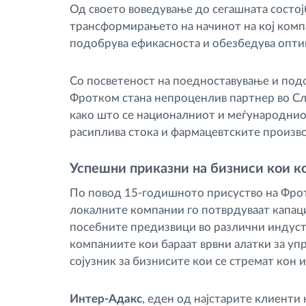
Од своето воведување до сегашната состој
трансформирањето на начинот на кој компа
подобрува ефикасноста и обезбедува опт
Со посветеност на поедноставување и под
Фротком стана непроценлив партнер во Сл
како што се националниот и меѓународнио
расиплива стока и фармацевтските произв
Успешни приказни на бизниси кои к
По повод 15-годишното присуство на Фрот
локалните компании го потврдуваат капаци
посебните предизвици во различни индуст
компаниите кои бараат врвни алатки за упр
сојузник за бизнисите кои се стремат кон 
Интер-Адакс
, еден од најстарите клиенти