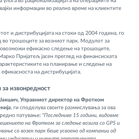
а улога во рационализацијата на операциите на
вајќи информации во реално време на клиентите
ртот и дистрибуцијата на стоки од 2004 година, го
 во трошоците за возниот парк. Модулот за
к овозможи ефикасно следење на трошоците,
Марко Пријатељ јасен преглед на финансиската
карактеристиките на планирање и следење на
а ефикасноста на дистрибуцијата.
 за извонредност
Јакшич, Управниот директор на Фротком
нија
, ги споделува своите размислувања за ова
редно патување: "
Последниве 15 години, видовме
решението на Фротком за следење возила со GPS и
ување со возен парк беше усвоено од компании од
чни индустрии и нивните оперативната