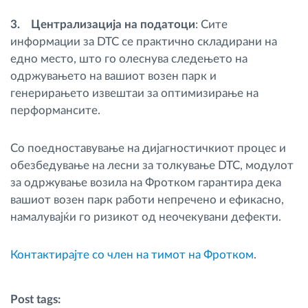
3. Централизација на податоци
: Сите
информации за DTC се практично складирани на
едно место, што го олеснува следењето на
одржувањето на вашиот возен парк и
генерирањето извештаи за оптимизирање на
перформансите.
Со поедноставување на дијагностичкиот процес и
обезбедување на лесни за толкување DTC, модулот
за одржување возила на Фротком гарантира дека
вашиот возен парк работи непречено и ефикасно,
намалувајќи го ризикот од неочекувани дефекти.
Контактирајте со член на тимот на Фротком
.
Post tags: