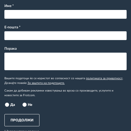
Име
*
Е-пошта
*
Порака
Вашите податоци ќе се користат во согласност со нашата
политиката за приватност
.
Дознајте повеќе
За заштита на податоците.
Сакам да добивам рекламни известувања во врска со производите, услугите и
новостите за Frotcom.
Да
Не
ПРОДОЛЖИ