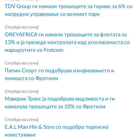
TDV Group ги намали трошоците за гориво за 6% со
напредно управување со возниот парк
Студија на случај
OREYAFRICA ги намали трошоците за флотата за
13% и ја презеде контролата над усогласеноста со
маршрутите со Frotcom
Студија на случај
Папин Спорт го подобрува изнајмувањето и
помошта со Фротком
Студија на случај
Маверик Транс ја подобрува видливоста и ги
намалува трошоците за 10% со Фротком
Студија на случај
E.A.L Man Hin & Sons со подобро теренско
известување