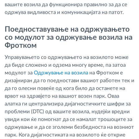
вашите возила да функционира правилно за да се
одржува видливоста и комуникацијата на патот.
Поедноставување на одржувањето
со модулот за одржување возила на
Фротком
Управувањето со одржувањето на возилото може
да биде сложено и одзема многу време, па затоа
модулот за
Одржување на возила
на Фротком е
дизајниран да го поедностави вашиот работен тек и
да го олесни повеќе од кога било да останете на
врвот на здравјето на вашиот возен парк. Оваа
алатка ги централизира дијагностичките шифри за
проблеми (DTC) од вашите возила, нудејќи вредни
увиди кои ќе помогнат да се намалат трошоците за
одржување и да се зголеми безбедноста на возниот
парк. Кога дијагностиката на возилото ќе открие