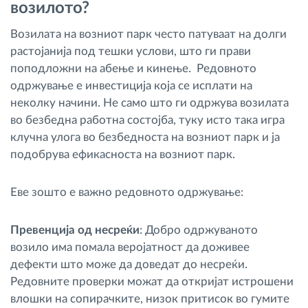
возилото?
Возилата на возниот парк често патуваат на долги
растојанија под тешки услови, што ги прави
поподложни на абење и кинење. Редовното
одржување е инвестиција која се исплати на
неколку начини. Не само што ги одржува возилата
во безбедна работна состојба, туку исто така игра
клучна улога во безбедноста на возниот парк и ја
подобрува ефикасноста на возниот парк.
Еве зошто е важно редовното одржување:
Превенција од несреќи
: Добро одржуваното
возило има помала веројатност да доживее
дефекти што може да доведат до несреќи.
Редовните проверки можат да откријат истрошени
влошки на сопирачките, низок притисок во гумите