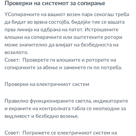
Проверки на системот за сопирање
YСопирачките на вашиот возен парк секогаш треба
да бидат во врвна состојба, бидејќи тие се вашата
прва линија на одбрана на патот. Истрошените
влошки на сопирачките или оштетените ротори
може значително да влијаат на безбедноста на
возилото.
Совет: Проверете ги влошките и роторите на
сопирачките за абење и заменете ги по потреба.
Проверки на електричниот систем
Правилно функционираните светла, индикаторите
и екраните на контролната табла се неопходни за
видливост и безбедно возење.
Совет: Погрижете се електричниот систем на