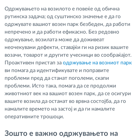
Одржувањето на возилото е повеќе од обична
рутинска задача; од суштинско значење е да го
одржувате вашиот возен парк безбеден, да работи
непречено и да работи ефикасно. Без редовно
одржување, возилата може да доживеат
неочекувани дефекти, ставајќи ги на ризик вашите
возачи, товарот и другите учесници во сообраќајот.
Проактивен пристап за
одржување на возниот парк
ви помага да идентификувате и поправите
проблеми пред да станат поголеми, скапи
проблеми. Исто така, помага да се продолжи
животниот век на вашиот возен парк, да се осигури
вашите возила да останат во врвна состојба, да го
намалите времето на застој и да ги намалите
оперативните трошоци.
Зошто е важно одржувањето на