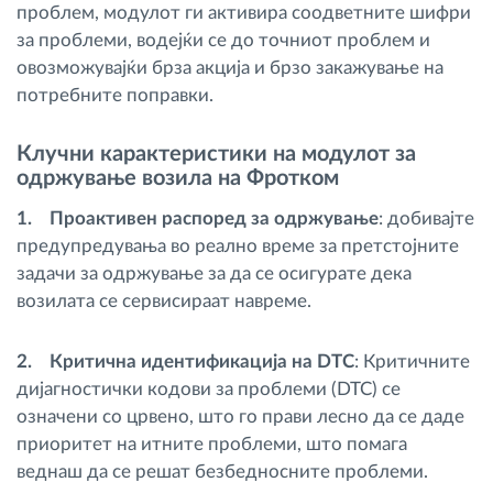
проблем, модулот ги активира соодветните шифри
за проблеми, водејќи се до точниот проблем и
овозможувајќи брза акција и брзо закажување на
потребните поправки.
Клучни карактеристики на модулот за
одржување возила на Фротком
1. Проактивен распоред за одржување
: добивајте
предупредувања во реално време за претстојните
задачи за одржување за да се осигурате дека
возилата се сервисираат навреме.
2. Критична идентификација на DTC
: Критичните
дијагностички кодови за проблеми (DTC) се
означени со црвено, што го прави лесно да се даде
приоритет на итните проблеми, што помага
веднаш да се решат безбедносните проблеми.