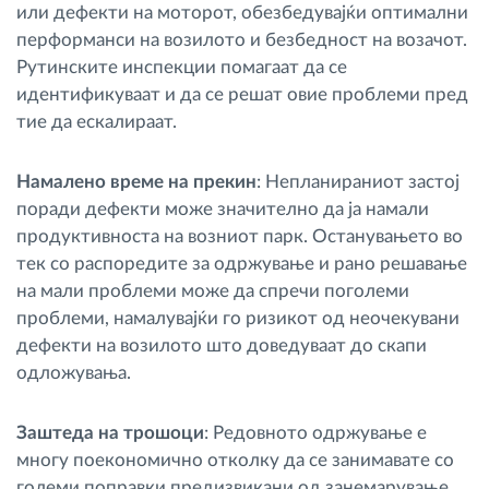
или дефекти на моторот, обезбедувајќи оптимални
перформанси на возилото и безбедност на возачот.
Рутинските инспекции помагаат да се
идентификуваат и да се решат овие проблеми пред
тие да ескалираат.
Намалено време на прекин
: Непланираниот застој
поради дефекти може значително да ја намали
продуктивноста на возниот парк. Останувањето во
тек со распоредите за одржување и рано решавање
на мали проблеми може да спречи поголеми
проблеми, намалувајќи го ризикот од неочекувани
дефекти на возилото што доведуваат до скапи
одложувања.
Заштеда на трошоци
: Редовното одржување е
многу поекономично отколку да се занимавате со
големи поправки предизвикани од занемарување.