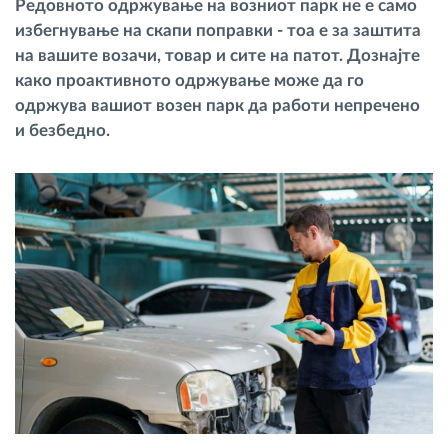
Редовното одржување на возниот парк не е само
Управување со горивото
избегнување на скапи поправки - тоа е за заштита
на вашите возачи, товар и сите на патот. Дознајте
Планирање и следење на рутите
како проактивното одржување може да го
одржува вашиот возен парк да работи непречено
и безбедно.
Автоматска идентификација на возачите
Откријте ги сите можности
Како ја решаваме
Калкулатор за заштеди