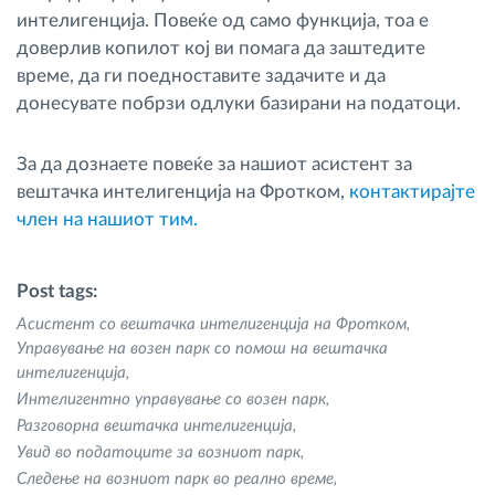
интелигенција. Повеќе од само функција, тоа е
доверлив копилот кој ви помага да заштедите
време, да ги поедноставите задачите и да
донесувате побрзи одлуки базирани на податоци.
За да дознаете повеќе за нашиот асистент за
вештачка интелигенција на Фротком,
контактирајте
член на нашиот тим.
Post tags:
Асистент со вештачка интелигенција на Фротком
Управување на возен парк со помош на вештачка
интелигенција
Интелигентно управување со возен парк
Разговорна вештачка интелигенција
Увид во податоците за возниот парк
Следење на возниот парк во реално време