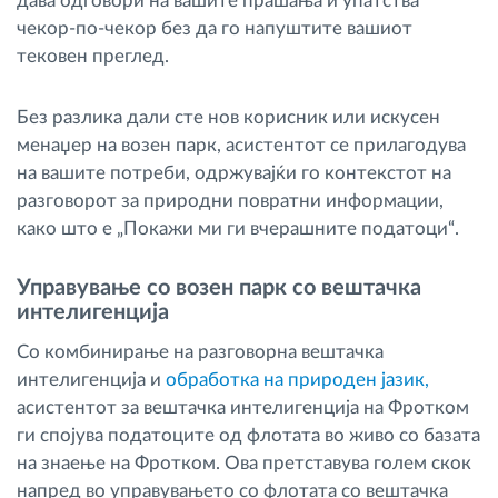
дава одговори на вашите прашања и упатства
чекор-по-чекор без да го напуштите вашиот
тековен преглед.
Без разлика дали сте нов корисник или искусен
менаџер на возен парк, асистентот се прилагодува
на вашите потреби, одржувајќи го контекстот на
разговорот за природни повратни информации,
како што е „Покажи ми ги вчерашните податоци“.
Управување со возен парк со вештачка
интелигенција
Со комбинирање на разговорна вештачка
интелигенција и
обработка на природен јазик,
асистентот за вештачка интелигенција на Фротком
ги спојува податоците од флотата во живо со базата
на знаење на Фротком. Ова претставува голем скок
напред во управувањето со флотата со вештачка