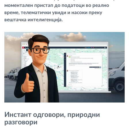
моментален пристап до податоци во реално
Управување со горивото
време, телематички увиди и насоки преку
вештачка интелигенција.
Планирање и следење на рутите
Автоматска идентификација на возачите
Откријте ги сите можности
Како ја решаваме
Калкулатор за заштеди
Инстант одговори, природни
разговори