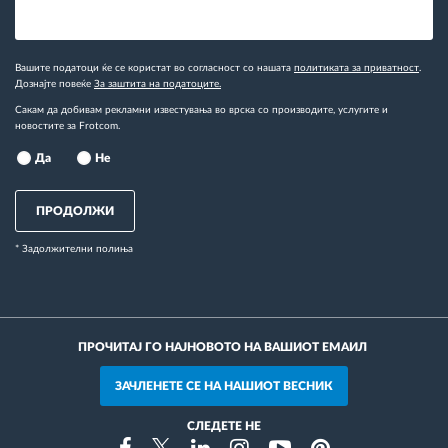
Вашите податоци ќе се користат во согласност со нашата
политиката за приватност
.
Дознајте повеќе
За заштита на податоците.
Сакам да добивам рекламни известувања во врска со производите, услугите и
новостите за Frotcom.
Да
Не
ПРОДОЛЖИ
* Задолжителни полиња
ПРОЧИТАЈ ГО НАЈНОВОТО НА ВАШИОТ ЕМАИЛ
ЗАЧЛЕНЕТЕ СЕ НА НАШИОТ ВЕСНИК
СЛЕДЕТЕ НЕ