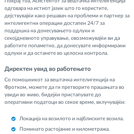
Покрај тоа, Асистентот за вештачка интелигенција
одговара на истиот јазик што го користите,
дејствувајќи како решавач на проблеми и партнер за
интелигентни операции достапен 24/7 за
поддршка на донесувањето одлуки и
секојдневното управување, овозможувајќи ви да
работите попаметно, да донесувате информирани
одлуки и да останете во целосна контрола.
Директен увид во работењето
Со помошникот за вештачка интелигенција на
Фротком, можете да ги претворите прашањата во
увиди во живо, бидејќи пристапувате до
оперативни податоци во секое време, вклучувајќи:
Локација на возилото и најблиските возила.
Поминато растојание и километража.