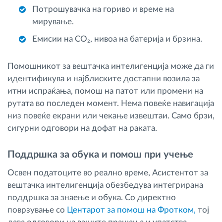
Потрошувачка на гориво и време на
мирување.
Емисии на CO₂, нивоа на батерија и брзина.
Помошникот за вештачка интелигенција може да ги
идентификува и најблиските достапни возила за
итни испраќања, помош на патот или промени на
рутата во последен момент. Нема повеќе навигација
низ повеќе екрани или чекање извештаи. Само брзи,
сигурни одговори на дофат на раката.
Поддршка за обука и помош при учење
Освен податоците во реално време, Асистентот за
вештачка интелигенција обезбедува интегрирана
поддршка за знаење и обука. Со директно
поврзување со
Центарот за помош на Фротком,
тој