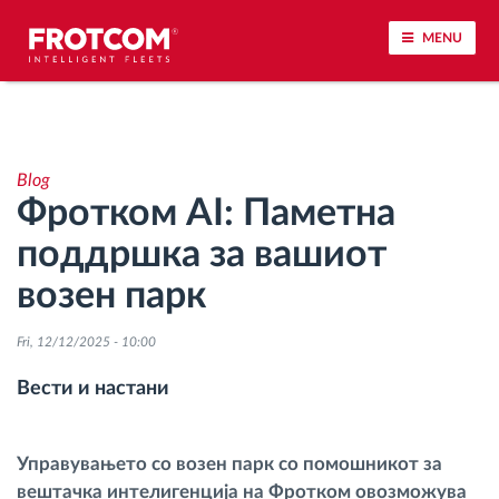
MENU
Лоцирање на возилото и сензорско следење
Blog
Анализа на возачкото однесување
Фротком AI: Паметна
поддршка за вашиот
Следење на времетраењето на возењето
возен парк
Управување со работната сила
Fri, 12/12/2025 - 10:00
Далечинско преземање тахографски
Вести и настани
датотеки
Контрола на пристап
Управувањето со возен парк со помошникот за
вештачка интелигенција на Фротком овозможува