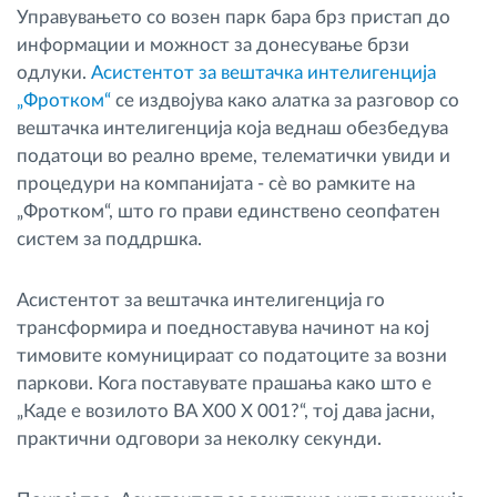
Управувањето со возен парк бара брз пристап до
информации и можност за донесување брзи
одлуки.
Асистентот за вештачка интелигенција
„Фротком“
се издвојува како алатка за разговор со
вештачка интелигенција која веднаш обезбедува
податоци во реално време, телематички увиди и
процедури на компанијата - сè во рамките на
„Фротком“, што го прави единствено сеопфатен
систем за поддршка.
Асистентот за вештачка интелигенција го
трансформира и поедноставува начинот на кој
тимовите комуницираат со податоците за возни
паркови. Кога поставувате прашања како што е
„Каде е возилото BA X00 X 001?“, тој дава јасни,
практични одговори за неколку секунди.