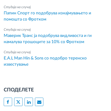
Студија на случај
Папин Спорт го подобрува изнајмувањето и
помошта со Фротком
Студија на случај
Маверик Транс ја подобрува видливоста и ги
намалува трошоците за 10% со Фротком
Студија на случај
E.A.L Man Hin & Sons со подобро теренско
известување
СПОДЕЛЕТЕ