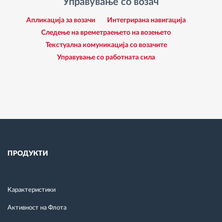
Управување со возач
Апликација за возачи
Интегрирана навигација
Следење на времетраењето на возењето
Текстуална комуникација со возачите
Управување со работната сила
ПРОДУКТИ
Kарактеристики
Активност на Флота