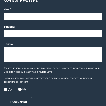
КОНТАКТИРАЈТЕ НЕ
Име
*
Е-пошта
*
Порака
Вашите податоци ќе се користат во согласност со нашата
политиката за приватност
.
Дознајте повеќе
За заштита на податоците.
Сакам да добивам рекламни известувања во врска со производите, услугите и
новостите за Frotcom.
Да
Не
ПРОДОЛЖИ