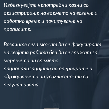
Избегнувајте непотребни казни со
Управување со горивото
регистрирање на времето на возење и
Планирање и следење на рутите
работно време и почитување на
прописите.
Автоматска идентификација на возачите
Возачите сега можат да се фокусираат
Откријте ги сите можности
на својата работа без да се грижат за
мерењето на времето,
рационализацијата на операциите и
Како ја решаваме
одржувањето на усогласеноста со
регулативата.
Калкулатор за заштеди