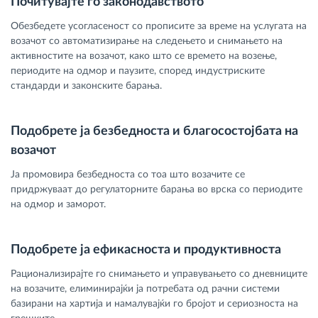
Почитувајте го законодавството
Обезбедете усогласеност со прописите за време на услугата на
возачот со автоматизирање на следењето и снимањето на
активностите на возачот, како што се времето на возење,
периодите на одмор и паузите, според индустриските
стандарди и законските барања.
Подобрете ја безбедноста и благосостојбата на
возачот
Ја промовира безбедноста со тоа што возачите се
придржуваат до регулаторните барања во врска со периодите
на одмор и заморот.
Подобрете ја ефикасноста и продуктивноста
Рационализирајте го снимањето и управувањето со дневниците
на возачите, елиминирајќи ја потребата од рачни системи
базирани на хартија и намалувајќи го бројот и сериозноста на