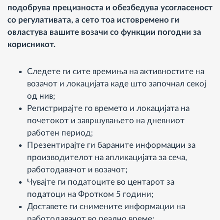
подобрува прецизноста и обезбедува усогласеност
со регулативата, а сето тоа истовремено ги
овластува вашите возачи со функции погодни за
корисникот.
Следете ги сите времиња на активностите на
возачот и локацијата каде што започнал секој
од нив;
Регистрирајте го времето и локацијата на
почетокот и завршувањето на дневниот
работен период;
Презентирајте ги бараните информации за
производителот на апликацијата за сеча,
работодавачот и возачот;
Чувајте ги податоците во центарот за
податоци на Фротком 5 години;
Доставете ги снимените информации на
работодавачот во реално време;