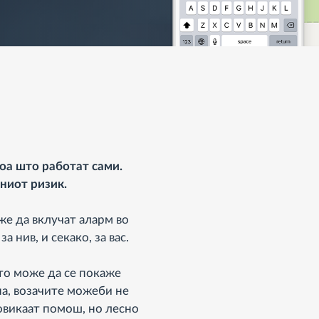
тоа што работат сами.
ниот ризик.
же да вклучат аларм во
а нив, и секако, за вас.
то може да се покаже
на, возачите можеби не
овикаат помош, но лесно