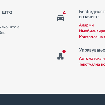
и што
Безбедност 
возачите
Аларми
како што е
Имобилизира
бни.
Контрола на 
Управување
Автоматска и
Текстуална к