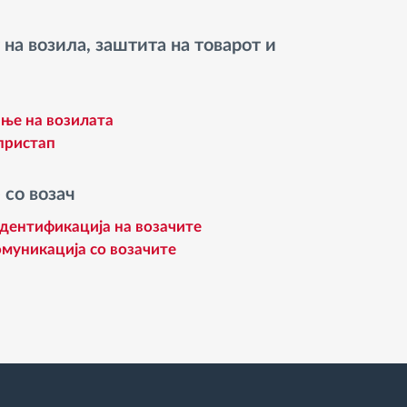
на возила, заштита на товарот и
ње на возилата
пристап
 со возач
дентификација на возачите
омуникација со возачите