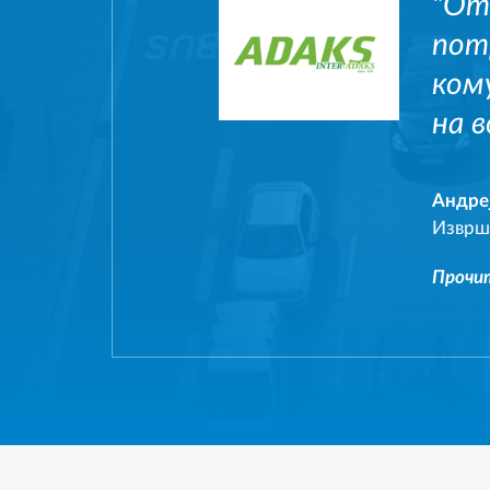
"От
пот
ком
на в
Андреј
Изврш
Прочит