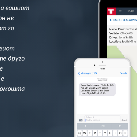
на вашиот
он не
от го
овиот
те друго
е
 е
 Помошта