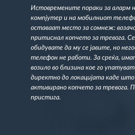
Истовремените пораки за аларм 
Контрола на пристап
компјутер и на мобилниот телеф
оставаат место за сомнеж: возач
Управување со горивото
притиснал копчето за тревога. Се
обидувате да му се јавите, но нег
Планирање и следење на рутите
телефон не работи. За среќа, има
возило во близина кое го упатуват
Автоматска идентификација на
возачите
директно до локацијата каде што
активирано копчето за тревога.
Откријте ги сите можности
пристига.