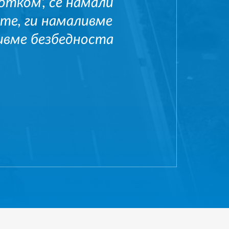
отком', се намали
те, ги намаливме
ивме безбедноста