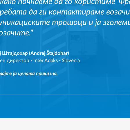
како почнавме да го користиме 'Фр
ребата да ги контактираме возачи
уникациските трошоци и ја зголем
озачите."
 Штајдохар (Andrej Štajdohar)
ен директор
-
Inter Adaks - Slovenia
ајте ја целата приказна.