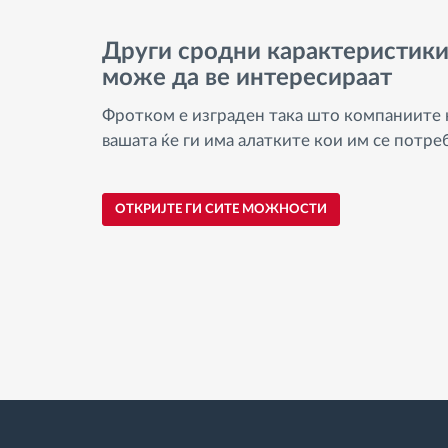
Други сродни карактеристик
може да ве интересираат
Фротком е изграден така што компаниите 
вашата ќе ги има алатките кои им се потре
ОТКРИЈТЕ ГИ СИТЕ МОЖНОСТИ