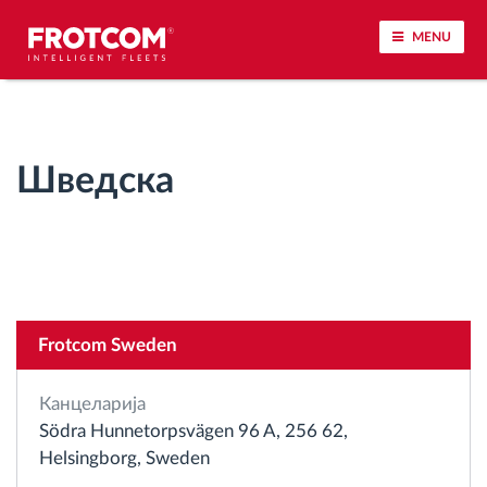
MENU
Лоцирање на возилото и сензорско следење
Шведска
Анализа на возачкото однесување
Следење на времетраењето на возењето
Управување со работната сила
Frotcom Sweden
Далечинско преземање тахографски
датотеки
Канцеларија
Södra Hunnetorpsvägen 96 A, 256 62,
Контрола на пристап
Helsingborg, Sweden