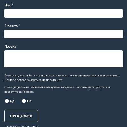
Име
*
Е-пошта
*
Порака
Вашите податоци ќе се користат во согласност со нашата
политиката за приватност
.
Дознајте повеќе
За заштита на податоците.
Сакам да добивам рекламни известувања во врска со производите, услугите и
новостите за Frotcom.
Да
Не
ПРОДОЛЖИ
* Задолжителни полиња