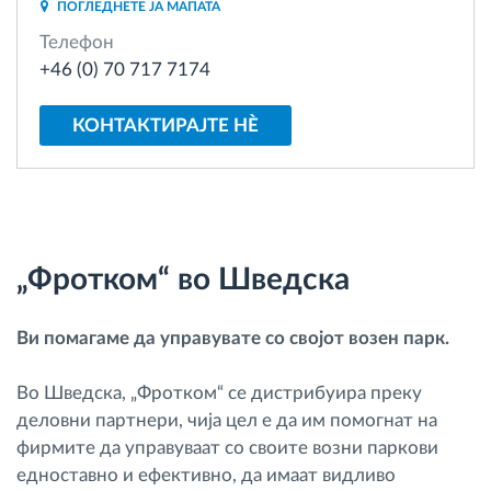
ПОГЛЕДНЕТЕ ЈА МАПАТА
Управување со горивото
Телефон
+46 (0) 70 717 7174
Планирање и следење на рутите
КОНТАКТИРАЈТЕ НÈ
Автоматска идентификација на возачите
Откријте ги сите можности
„Фротком“ во Шведска
Како ја решаваме
Ви помагаме да управувате со својот возен парк.
Калкулатор за заштеди
Во Шведска, „Фротком“ се дистрибуира преку
деловни партнери, чија цел е да им помогнат на
фирмите да управуваат со своите возни паркови
едноставно и ефективно, да имаат видливо