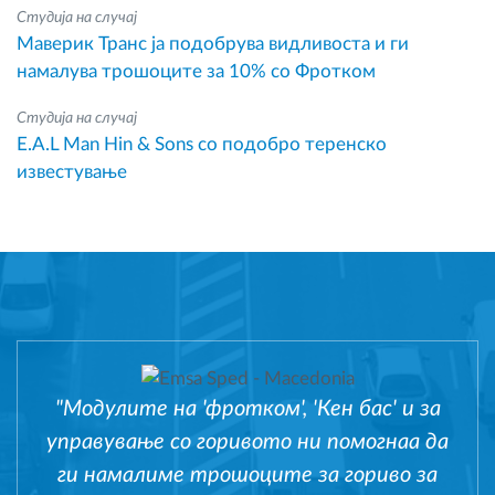
Студија на случај
Маверик Транс ја подобрува видливоста и ги
намалува трошоците за 10% со Фротком
Студија на случај
E.A.L Man Hin & Sons со подобро теренско
известување
"Модулите на 'фротком', 'Кен бас' и за
управување со горивото ни помогнаа да
ги намалиме трошоците за гориво за