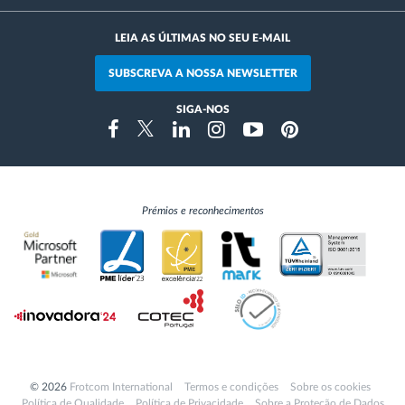
LEIA AS ÚLTIMAS NO SEU E-MAIL
SUBSCREVA A NOSSA NEWSLETTER
SIGA-NOS
Instragram
Facebook
Twitter
Linkedin
Youtube
Pinterest
Prémios e reconhecimentos
© 2026
Frotcom International
Termos e condições
Sobre os cookies
Política de Qualidade
Política de Privacidade
Sobre a Proteção de Dados