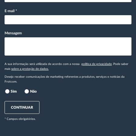
E-mail
*
Mensagem
A sua informação será utilizada de acordo com a nossa
política de privacidade
. Pode saber
mais
sobre a proteção de dados.
Desejo receber comunicações de marketing referentes a produtos, serviços e notícias da
Frotcom.
Sim
Não
CONTINUAR
* Campos obrigatórios.