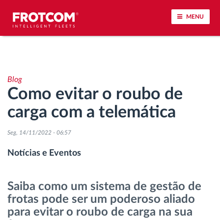
MENU
Localização de veículos e monitorização de
sensores
Blog
Como evitar o roubo de
Análise do estilo de condução
carga com a telemática
Monitorização dos tempos de condução
Seg, 14/11/2022 - 06:57
Gestão de tarefas
Notícias e Eventos
Descarga remota de tacógrafo
Saiba como um sistema de gestão de
frotas pode ser um poderoso aliado
Controlo de acesso
para evitar o roubo de carga na sua