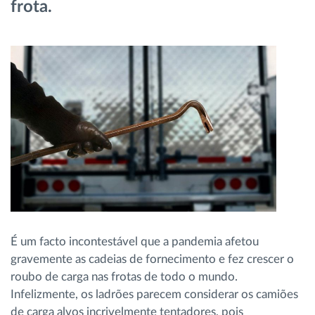
frota.
Gestão de Combustível
Planeamento e monitorização de rotas
Identificação automática de condutores
Ver todas as funcionalidades
Como resolvemos cada necessidade da
atividade da frota
É um facto incontestável que a pandemia afetou
gravemente as cadeias de fornecimento e fez crescer o
Calculadora de Benefícios
roubo de carga nas frotas de todo o mundo.
Infelizmente, os ladrões parecem considerar os camiões
de carga alvos incrivelmente tentadores, pois