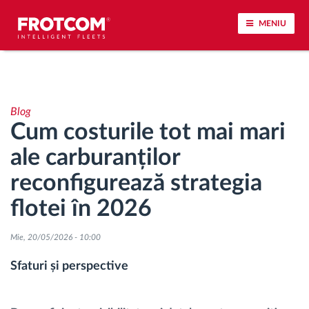
MENIU
Urmărirea vehiculului și monitorizarea senzorilor
Blog
Analiza stilului de condus
Cum costurile tot mai mari
ale carburanților
Monitorizarea timpilor de conducere
reconfigurează strategia
Workforce management
flotei în 2026
Descărcare tahograf remote
Mie, 20/05/2026 - 10:00
Sfaturi și perspective
Controlul accesului
Managementul combustibilului