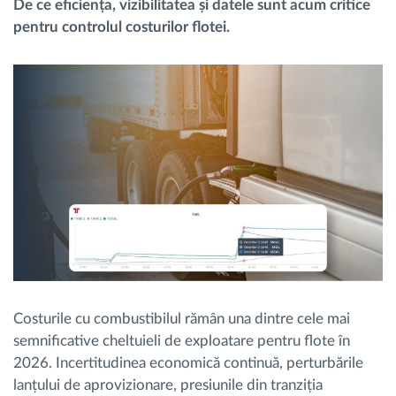
De ce eficiența, vizibilitatea și datele sunt acum critice
pentru controlul costurilor flotei.
Planificarea și monitorizarea rutei
Identificarea automată a șoferului
Descopera toate facilitatile
Cum satisfacem fiecare necesitate a flotei
Calculator de economii
Costurile cu combustibilul rămân una dintre cele mai
semnificative cheltuieli de exploatare pentru flote în
2026. Incertitudinea economică continuă, perturbările
lanțului de aprovizionare, presiunile din tranziția