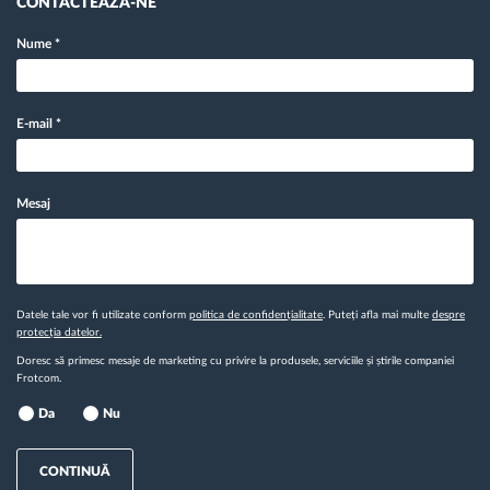
CONTACTEAZĂ-NE
Nume
*
E-mail
*
Mesaj
Datele tale vor fi utilizate conform
politica de confidențialitate
. Puteți afla mai multe
despre
protecția datelor.
Doresc să primesc mesaje de marketing cu privire la produsele, serviciile și știrile companiei
Frotcom.
Da
Nu
CONTINUĂ