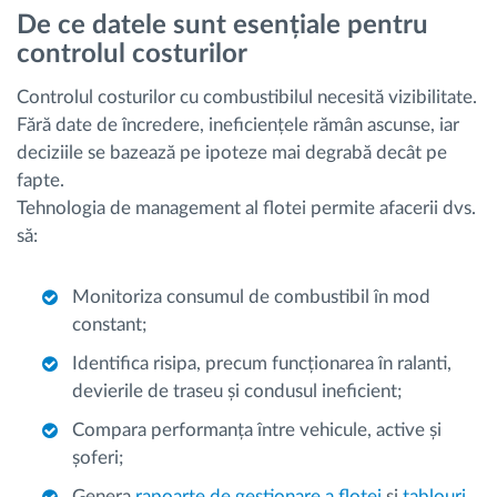
De ce datele sunt esențiale pentru
controlul costurilor
Controlul costurilor cu combustibilul necesită vizibilitate.
Fără date de încredere, ineficiențele rămân ascunse, iar
deciziile se bazează pe ipoteze mai degrabă decât pe
fapte.
Tehnologia de management al flotei permite afacerii dvs.
să:
Monitoriza consumul de combustibil în mod
constant;
Identifica risipa, precum funcționarea în ralanti,
devierile de traseu și condusul ineficient;
Compara performanța între vehicule, active și
șoferi;
Genera
rapoarte de gestionare a flotei
și
tablouri