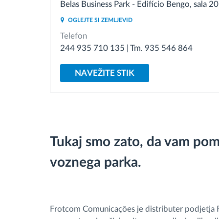
Belas Business Park - Edifício Bengo, sala 2
Upravljanje porabe goriva
OGLEJTE SI ZEMLJEVID
Telefon
Načrtovanje in spremljanje poti
244 935 710 135 | Tm. 935 546 864
Samodejno prepoznavanje voznika
NAVEŽITE STIK
Odkrijte vse funkcije
Tukaj smo zato, da vam pom
voznega parka.
Frotcom Comunicações je distributer podjetja