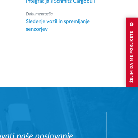
Integracija s Schmitz Cargobull
Dokumentacija
Sledenje vozil in spremljanje
senzorjev
ŽELIM DA ME POKLICETE
ati naše poslovanje,