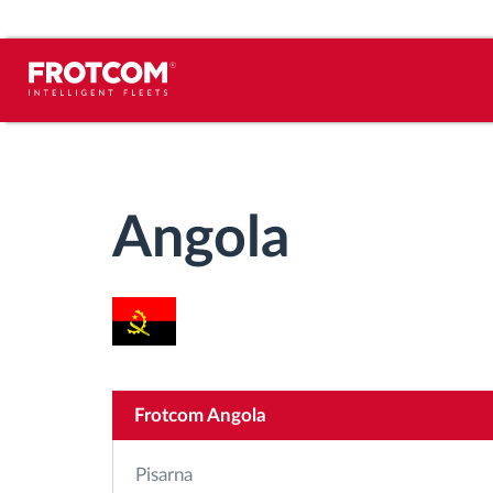
Sledenje vozil in spremljanje senzorjev
Analiza vedenja med vožnjo
Angola
Spremljanje voznih časov
Upravljanje delovne sile
Oddaljen prenos podatkov iz tahografa
Frotcom Angola
Nadzor nad dostopom
Pisarna