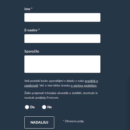
Ime
*
E-naslov
*
Sporočilo
Vaši podatki bodo uporabljeni v skladu z našo
pravilnik o
zasebnosti
. Več o tem lahko izveste
o varstvu podatkov.
Želim prejemati trženjska obvestila o izdelkih, storitvah in
novicah podjetja Frotcom.
Da
Ne
* Obvezna polja.
NADALJUJ