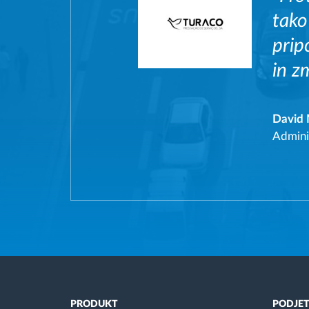
tako
prip
in z
David
Admini
PRODUKT
PODJET