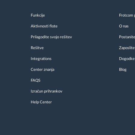
Funkcije
Frotcom 
Aktivnosti flote
O nas
Prilagodite svojo rešitev
Postanite
Rešitve
Zaposlite
Integrations
Dogodke
Center znanja
Blog
FAQS
Izračun prihrankov
Help Center