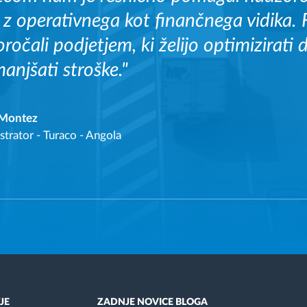
 z operativnega kot finančnega vidika
oročali podjetjem, ki želijo optimizirati 
manjšati stroške."
 Montez
strator
-
Turaco - Angola
JE
ZADNJE NOVICE BLOGA