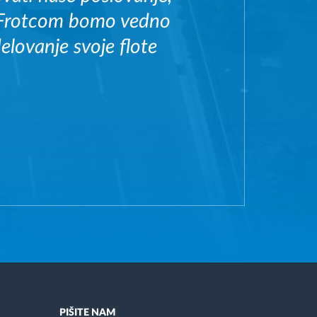
. Frotcom bomo vedno
delovanje svoje flote
PIŠITE NAM