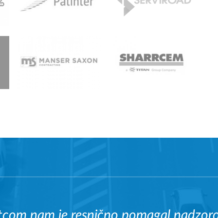
tcom nam je resnično pomagal nadzorov