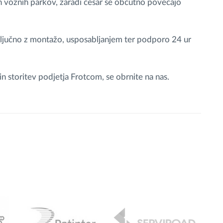
ih voznih parkov, zaradi česar se občutno povečajo
ključno z montažo, usposabljanjem ter podporo 24 ur
in storitev podjetja Frotcom, se obrnite na nas.