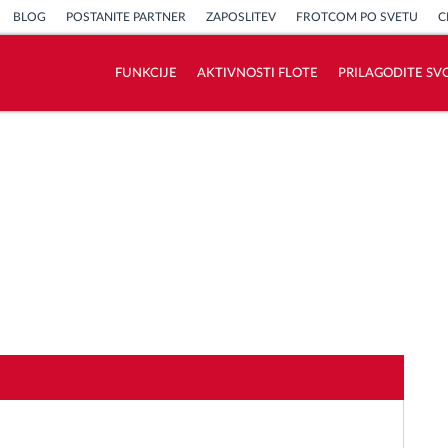
BLOG
POSTANITE PARTNER
ZAPOSLITEV
FROTCOM PO SVETU
C
FUNKCIJE
AKTIVNOSTI FLOTE
PRILAGODITE SV
Kako bomo rešili vse potrebe dejavnosti
flote
Izračun prihrankov