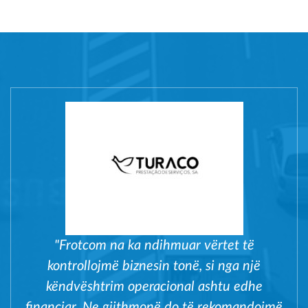
"Frotcom na ka ndihmuar vërtet të
kontrollojmë biznesin tonë, si nga një
këndvështrim operacional ashtu edhe
financiar. Ne gjithmonë do të rekomandojmë