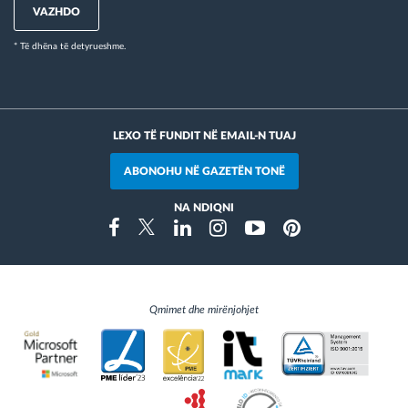
VAZHDO
* Të dhëna të detyrueshme.
LEXO TË FUNDIT NË EMAIL-N TUAJ
ABONOHU NË GAZETËN TONË
NA NDIQNI
Instragram
Facebook
Twitter
Linkedin
Youtube
Pinterest
Qmimet dhe mirënjohjet