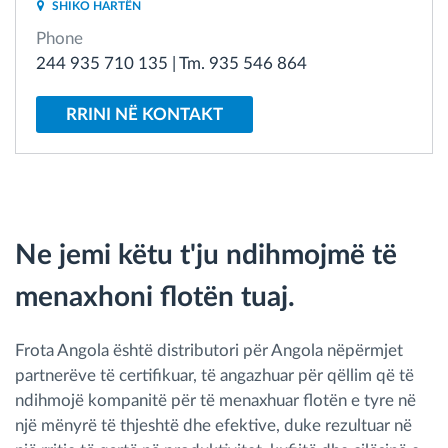
SHIKO HARTËN
Menaxhimi i karburantit
Phone
244 935 710 135 | Tm. 935 546 864
Planifikimi dhe monitorimi rrugor
RRINI NË KONTAKT
Identifikim automatik i shoferëve
Zbuloni të gjitha tiparet
Ne jemi këtu t'ju ndihmojmë të
menaxhoni flotën tuaj.
Si të zgjidhim çdo kërkëse të aktivitetit të flotës
Llogaritësi i Kursimeve
Frota Angola është distributori për Angola nëpërmjet
partnerëve të certifikuar, të angazhuar për qëllim që të
ndihmojë kompanitë për të menaxhuar flotën e tyre në
një mënyrë të thjeshtë dhe efektive, duke rezultuar në