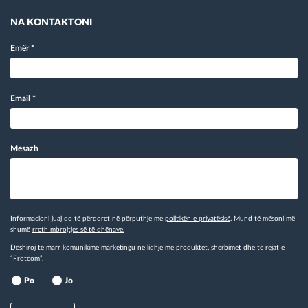
NA KONTAKTONI
Emër
*
Email
*
Mesazh
Informacioni juaj do të përdoret në përputhje me
politikën e privatësisë
. Mund të mësoni më
shumë
rreth mbrojtjes së të dhënave.
Dëshiroj të marr komunikime marketingu në lidhje me produktet, shërbimet dhe të rejat e
“Frotcom”.
Po
Jo