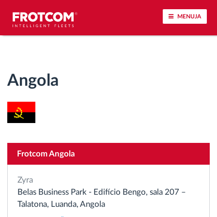
MENUJA
Përcjellje e automjeteve dhe monitorimi i
senzorëve
Angola
Analizat-e-sjelljes-te-vozitjes
Monitorimi i kohës së ngasjes
Menaxhimi i fuqisë punëtore
Frotcom Angola
Shkarko tahografin nga distanca
Zyra
Belas Business Park - Edifício Bengo, sala 207 –
Qasja e kontrollit
Talatona, Luanda, Angola