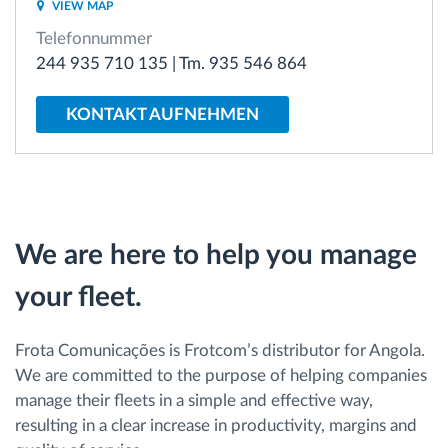
VIEW MAP
Telefonnummer
Route planning and monitoring
244 935 710 135 | Tm. 935 546 864
Automatic driver identification
KONTAKT AUFNEHMEN
Entdecken Sie alle Funktionen
We are here to help you manage
How we solve each fleet activity needs
your fleet.
Ersparnis Rechner
Frota Comunicações is Frotcom’s distributor for Angola.
We are committed to the purpose of helping companies
manage their fleets in a simple and effective way,
resulting in a clear increase in productivity, margins and