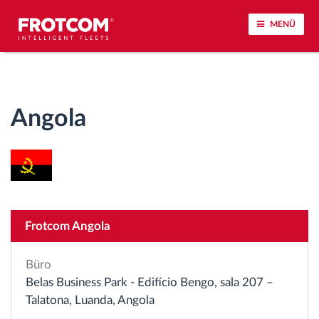
MENÜ
Vehicle tracking and sensor monitoring
Angola
Driving behavior analysis
Driving times monitoring
Workforce management
Frotcom Angola
Remote Tacho Download
Büro
Access control
Belas Business Park - Edifício Bengo, sala 207 –
Talatona, Luanda, Angola
Fuel management