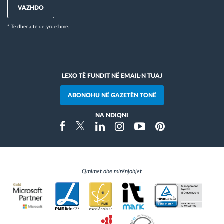
VAZHDO
* Të dhëna të detyrueshme.
LEXO TË FUNDIT NË EMAIL-N TUAJ
ABONOHU NË GAZETËN TONË
NA NDIQNI
Instragram
Facebook
Twitter
Linkedin
Youtube
Pinterest
Qmimet dhe mirënjohjet