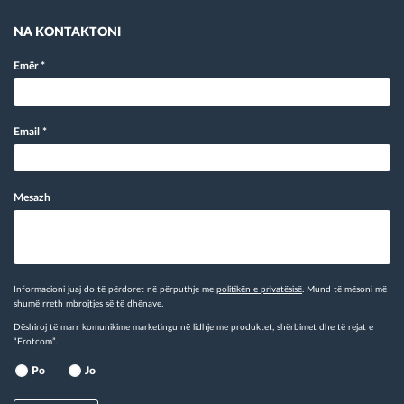
NA KONTAKTONI
Emër
*
Email
*
Mesazh
Informacioni juaj do të përdoret në përputhje me
politikën e privatësisë
. Mund të mësoni më
shumë
rreth mbrojtjes së të dhënave.
Dëshiroj të marr komunikime marketingu në lidhje me produktet, shërbimet dhe të rejat e
“Frotcom”.
Po
Jo