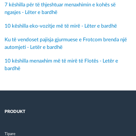
7 këshilla për të thjeshtuar menaxhimin e kohës së
ngasjes - Lëter e bardhë
10 këshilla eko-vozitje më të mirë - Lëter e bardhë
Ku të vendoset pajisja gjurmuese e Frotcom brenda një
automjeti - Letër e bardhë
10 këshilla menaxhim më të mirë të Flotës - Letër e
bardhë
PRODUKT
Tipare