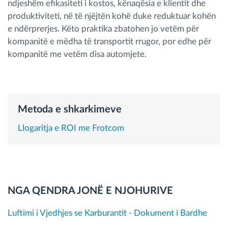
ndjeshëm efikasiteti i kostos, kënaqësia e klientit dhe
Menaxhimi i karburantit
produktiviteti, në të njëjtën kohë duke reduktuar kohën
e ndërprerjes. Këto praktika zbatohen jo vetëm për
Planifikimi dhe monitorimi rrugor
kompanitë e mëdha të transportit rrugor, por edhe për
kompanitë me vetëm disa automjete.
Identifikim automatik i shoferëve
Zbuloni të gjitha tiparet
Metoda e shkarkimeve
Llogaritja e ROI me Frotcom
Si të zgjidhim çdo kërkëse të aktivitetit të flotës
Llogaritësi i Kursimeve
NGA QENDRA JONË E NJOHURIVE
Luftimi i Vjedhjes se Karburantit - Dokument i Bardhe