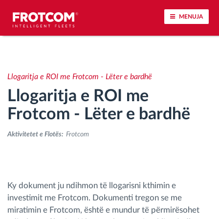
MENUJA
Përcjellje e automjeteve dhe monitorimi i
senzorëve
Llogaritja e ROI me Frotcom - Lëter e bardhë
Llogaritja e ROI me
Analizat-e-sjelljes-te-vozitjes
Frotcom - Lëter e bardhë
Monitorimi i kohës së ngasjes
Aktivitetet e Flotës:
Frotcom
Menaxhimi i fuqisë punëtore
Shkarko tahografin nga distanca
Ky dokument ju ndihmon të llogarisni kthimin e
investimit me Frotcom. Dokumenti tregon se me
Qasja e kontrollit
miratimin e Frotcom, është e mundur të përmirësohet