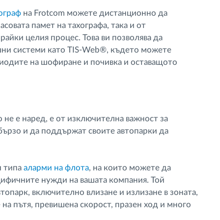
ограф
на Frotcom можете дистанционно да
асовата памет на тахографа, така и от
райки целия процес. Това ви позволява да
шни системи като TIS-Web®, където можете
риодите на шофиране и почивка и оставащото
 не е наред, е от изключителна важност за
бързо и да поддържат своите автопарки да
и типа
аларми на флота
, на които можете да
цифичните нужди на вашата компания. Той
топарк, включително влизане и излизане в зоната,
е на пътя, превишена скорост, празен ход и много