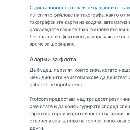
С
дистанционното сваляне на данни от тах
изтегляте файлове на тахографа, както от м
тахографските карти на водача, автоматизи
разглеждате вашите тахо файлове във вън
безопасно и ефективно да управлявате пе
време за шофиране.
Аларми за флота
Да бъдеш първият, който знае, когато нещо
мениджърите на автопаркове да действат 
работят безпроблемно.
Frotcom предоставя над тридесет различн
разчитате и да конфигурирате според спе
гарантира производителността на вашия ав
отворена врата, ниво на гориво, използван
други.