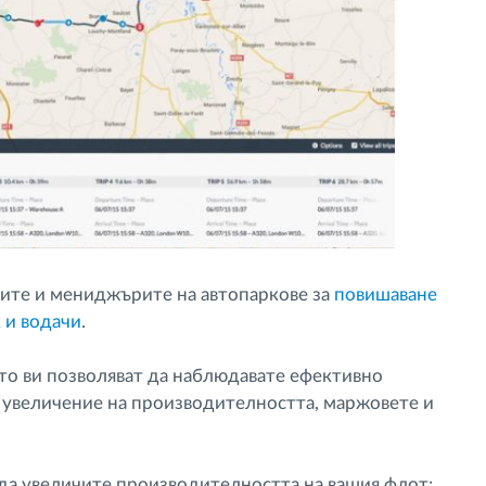
ниите и мениджърите на автопаркове за
повишаване
 и водачи
.
то ви позволяват да наблюдавате ефективно
о увеличение на производителността, маржовете и
а да увеличите производителността на вашия флот: