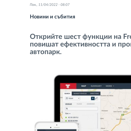
Пон., 11/04/2022 - 08:07
тахограф
Новини и събития
Контрол на достъпа
Открийте шест функции на Fr
Управление на горивото
повишат ефективността и про
автопарк.
Планиране на маршрути и
мониторинг
Автоматична идентификация на
шофьора
Разберете за всички
функционалности