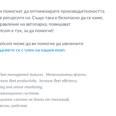
ви помогнат да оптимизирате производителността
 ресурсите си. Също така е безопасно да се каже,
правление на автопарка, повишават
tcom е тук, за да помогне!
Frotcom може да ви помогне да увеличите
ържете се с член на нашия екип
.
Fleet management features
Интелигентни флоти
rease fleet productivity
Increase fleet efficiency
king and sensor monitoring
авигационна система
ционно сваляне на данни от тахограф
евозни средства