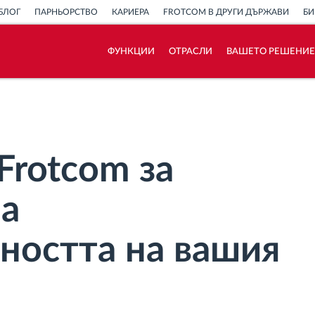
БЛОГ
ПАРНЬОРСТВО
КАРИЕРА
FROTCOM В ДРУГИ ДЪРЖАВИ
БИ
ФУНКЦИИ
ОТРАСЛИ
ВАШЕТО РЕШЕНИЕ
Как отговаряме на нуждите на всяка
флота
Калкулатор за спестявания
Frotcom за
на
ността на вашия