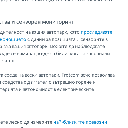
ства и сензорен мониторинг
дителност на вашия автопарк, като
проследявате
денонощието
с данни за позицията и сензорите в
р във вашия автопарк, можете да наблюдавате
ъде се намират, къде са били, кога са започнали
 и т.н.
 среда на всеки автопарк, Frotcom вече позволява
 средства с двигател с вътрешно горене и
атерията и автономност в електрическите
жете лесно да намерите
най-близките превозни