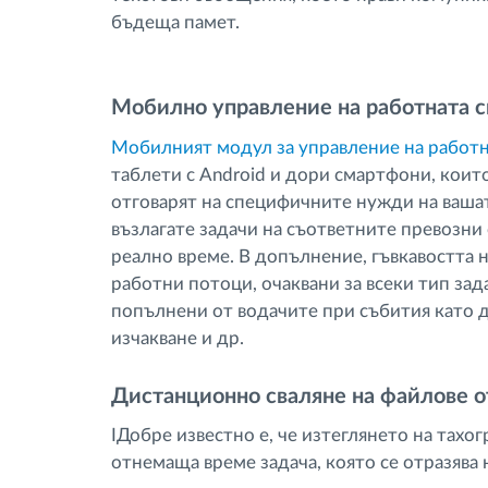
бъдеща памет.
Мобилно управление на работната 
Мобилният модул за управление на работн
таблети с Android и дори смартфони, които
отговарят на специфичните нужди на вашат
възлагате задачи на съответните превозни
реално време. В допълнение, гъвкавостта 
работни потоци, очаквани за всеки тип зад
попълнени от водачите при събития като д
изчакване и др.
Дистанционно сваляне на файлове о
IДобре известно е, че изтеглянето на тахо
отнемаща време задача, която се отразява