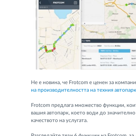
Не е новина, че Frotcom е ценен за компа
на производителността на техния автопарк
Frotcom предлага множество функции, кои
вашия автопарк, което води до значителн
качеството на услугата.
Разгледайте тези 6 функции на Frotcom, з