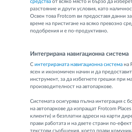
средства
от всяко място и бързо да избере
разстояние и други условия, като наличнос
Освен това Frotcom ви предоставя данни за
време на пристигане на всяко превозно сре
подобрения и е по-продуктивно.
Интегрирана навигационна система
С
интегрираната навигационна система
на 
ясен и икономичен начин и да предоставит
инструмент, за да избегнете грешки при ма
производителност на автопаркове.
Системата осигурява пълна интеграция с 
на автопаркове да изпращат Frotcom Place
клиенти) и безплатни адреси на карти дир
прави работата и на двете страни по-ефект
текстови съобщения, което прави комуник