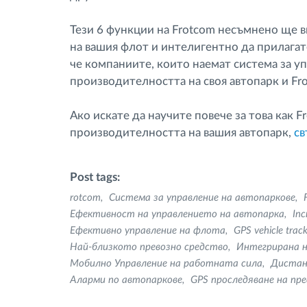
Тези 6 функции на Frotcom несъмнено ще 
на вашия флот и интелигентно да прилагате
че компаниите, които наемат система за у
производителността на своя автопарк и Fro
Ако искате да научите повече за това как 
производителността на вашия автопарк,
св
Post tags:
rotcom
Система за управление на автопаркове
Ефективност на управлението на автопарка
Inc
Ефективно управление на флота
GPS vehicle trac
Най-близкото превозно средство
Интегрирана н
Мобилно Управление на работната сила
Дистан
Аларми по автопаркове
GPS проследяване на пр