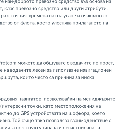
те най-доброто превозно средство въз основа на
т, клас превозно средство или други атрибути.
 разстояния, времена на пътуване и очакваното
дство от флота, което улеснява прилагането на
Frotcom можете да общувате с водачите по прост,
е на водачите лесен за използване навигационен
ршрута, които често са причина за ниска
бордовия навигатор, позволявайки на мениджърите
s (интересни точки, като местоположения на
ектно до GPS устройствата на шофьора, което
ивна. Той също така позволява взаимодействие с
ацията по-структурирана и регистрирана за