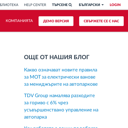
БЛИОТЕКА
HELP CENTER
ТЪРСЕНЕ
БЪЛГАРСКИ
LOGIN
КОМПАНИЯТА
ДЕМО ВЕРСИЯ
СВЪРЖЕТЕ СЕ С НАС
ОЩЕ ОТ НАШИЯ БЛОГ
Какво означават новите правила
за MOT за електрически ванове
за мениджърите на автопаркове
TDV Group намалява разходите
за гориво с 6% чрез
усъвършенствано управление на
автопарка