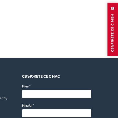
СВЪРЖЕТЕ СЕ С МЕН
СВЪРЖЕТЕ СЕ С НАС
Име
*
а CO₂
Имейл
*