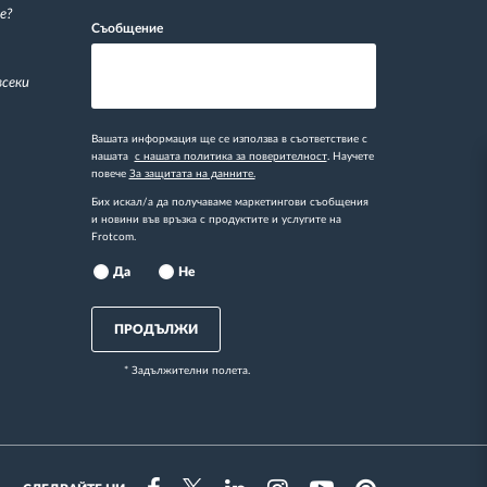
е?
Съобщение
всеки
Вашата информация ще се използва в съответствие с
нашата
с нашата политика за поверителност
. Научете
повече
За защитата на данните.
Бих искал/а да получаваме маркетингови съобщения
и новини във връзка с продуктите и услугите на
Frotcom.
Да
Не
ПРОДЪЛЖИ
* Задължителни полета.