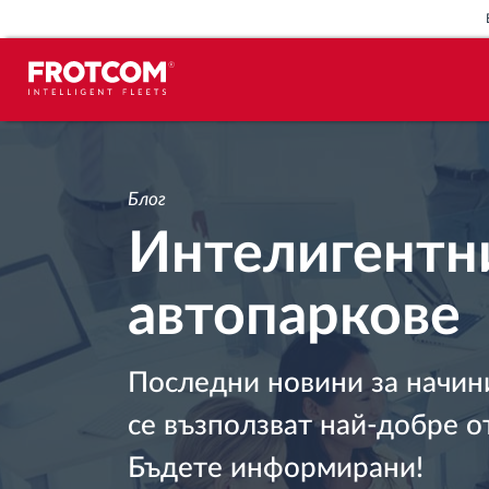
Проследяване на превозното
средство и наблюдение на
Блог
датчиците
Интелигентн
Анализ на стила на шофиране
автопаркове
Наблюдение на времената за
шофиране
Последни новини за начин
Управление на работната сила
се възползват най-добре о
Бъдете информирани!
Дистанционно сваляне на данни от