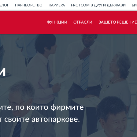
БЛОГ
ПАРНЬОРСТВО
КАРИЕРА
FROTCOM В ДРУГИ ДЪРЖАВИ
БИ
ФУНКЦИИ
ОТРАСЛИ
ВАШЕТО РЕШЕНИЕ
Как отговаряме на нуждите на всяка
флота
Калкулатор за спестявания
и
ите, по които фирмите
т своите автопаркове.