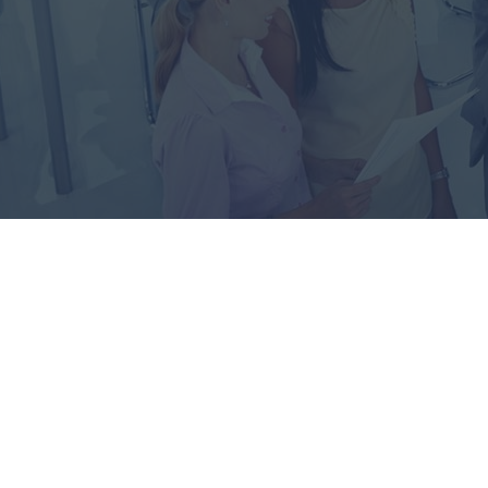
тахограф
Контрол на достъпа
Управление на горивото
Планиране на маршрути и
мониторинг
Автоматична идентификация на
шофьора
Разберете за всички
функционалности