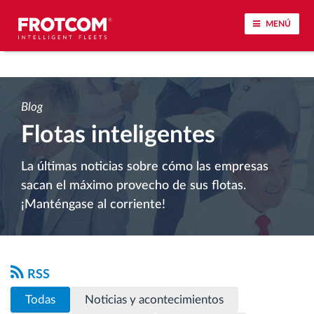
MENÚ
Seguimiento de vehículos y control de sensores
Blog
Análisis de la conducta en la conducción
Flotas inteligentes
Seguimiento del tiempo de conducción
La últimas noticias sobre cómo las empresas
sacan el máximo provecho de sus flotas.
Gestión de plantilla
¡Manténgase al corriente!
Descarga remota del tacógrafo
Control de acceso
RSS
Todas
Noticias y acontecimientos
Gestión de combustible