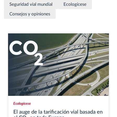
Seguridad vial mundial
Ecologícese
Planificación y seguimiento de rutas
Consejos y opiniones
Identificación automática del conductor
Descubrir todas las características
¿Cómo podemos ayudar en el control de la
actividad de su flota?
Calculadora de ahorro
Ecologícese
El auge de la tarificación vial basada en