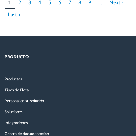
Página
1
Página
2
Página
3
Página
4
Página
5
Página
6
Página
7
Página
8
Página
9
…
Página
Next ›
actual
siguiente
Last
Last »
page
PRODUCTO
Productos
Tipos de Flota
Personalice su solución
Soluciones
Integraciones
Centro de documentación