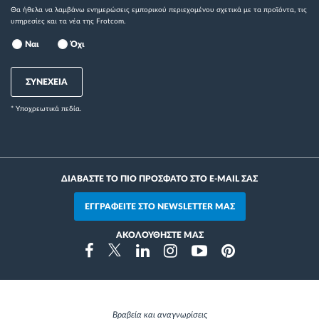
Θα ήθελα να λαμβάνω ενημερώσεις εμπορικού περιεχομένου σχετικά με τα προϊόντα, τις
υπηρεσίες και τα νέα της Frotcom.
Ναι
Όχι
ΣΥΝΕΧΕΙΑ
* Yποχρεωτικά πεδία.
ΔΙΑΒΑΣΤΕ ΤΟ ΠΙΟ ΠΡΟΣΦΑΤΟ ΣΤΟ E-MAIL ΣΑΣ
ΕΓΓΡΑΦΕΙΤΕ ΣΤΟ NEWSLETTER ΜΑΣ
ΑΚΟΛΟΥΘΗΣΤΕ ΜΑΣ
Instragram
Facebook
Twitter
Linkedin
Youtube
Pinterest
Βραβεία και αναγνωρίσεις