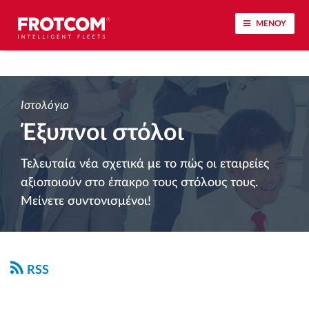
ΜΕΝΟΥ
Εντοπισμός οχημάτων και παρακολούθηση
αισθητήρων
Ιστολόγιο
Έξυπνοι στόλοι
Ανάλυση οδηγικής συμπεριφοράς
Τελευταία νέα σχετικά με το πώς οι εταιρείες
Παρακολούθηση του χρόνου οδήγησης
αξιοποιούν στο έπακρο τους στόλους τους.
Μείνετε συντονισμένοι!
Διαχείριση εργατικού δυναμικού
Λήψη ταχογράφου από απόσταση
RSS
Έλεγχος πρόσβασης