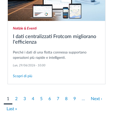
Notizie & Eventi
I dati centralizzati Frotcom migliorano
l'efficienza
Perché i dati di una flotta connessa supportano
operazioni più rapide e intelligenti.
Lun, 29/06/2026 - 10:00
Scopri di più
Pagination
Pagina
1
Pagina
2
Pagina
3
Pagina
4
Pagina
5
Pagina
6
Pagina
7
Pagina
8
Pagina
9
…
Pagina
Next ›
attuale
successiva
Last
Last »