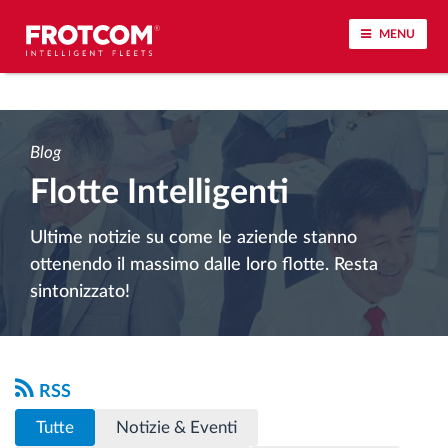
MENU
Tracciamento dei veicoli e monitoraggio dei
sensori
Blog
Flotte Intelligenti
Analisi dello stile di guida
Ultime notizie su come le aziende stanno
Monitoraggio dei tempi di guida
ottenendo il massimo dalle loro flotte. Resta
sintonizzato!
Gestione delle forza lavoro
Download remoto del cronotachigrafo
RSS
Controllo accessi
Tutte
Notizie & Eventi