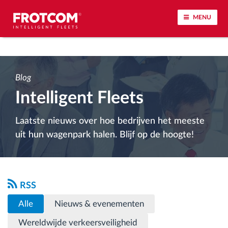
MENU
Voertuigtracking en sensorbewaking
Blog
Rijgedrag analyse
Intelligent Fleets
Controle van rijtijden
Laatste nieuws over hoe bedrijven het meeste
uit hun wagenpark halen. Blijf op de hoogte!
Personeelsbeheer
Downloaden van tachograaf op afstand
RSS
Toegangsbeheer
Alle
Nieuws & evenementen
Wereldwijde verkeersveiligheid
Brandstofbeheer