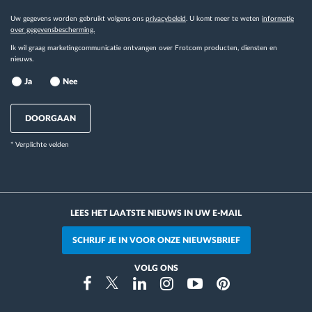
Uw gegevens worden gebruikt volgens ons
privacybeleid
. U komt meer te weten
informatie
over gegevensbescherming.
Ik wil graag marketingcommunicatie ontvangen over Frotcom producten, diensten en
nieuws.
Ja
Nee
DOORGAAN
* Verplichte velden
LEES HET LAATSTE NIEUWS IN UW E-MAIL
SCHRIJF JE IN VOOR ONZE NIEUWSBRIEF
VOLG ONS
Instragram
Facebook
Twitter
Linkedin
Youtube
Pinterest