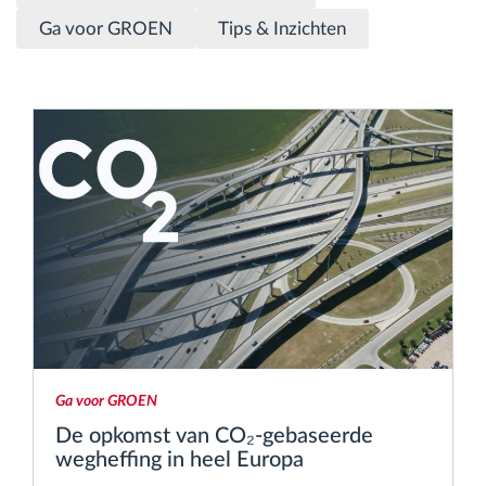
Ga voor GROEN
Tips & Inzichten
Routeplanning en -monitoring
Automatische bestuurdersidentificatie
Ontdek alle functies
Hoe we de noden van elke vlootactiviteit
oplossen
Besparingscalculator
Ga voor GROEN
De opkomst van CO₂-gebaseerde
wegheffing in heel Europa