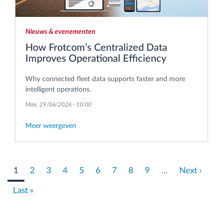
Nieuws & evenementen
How Frotcom’s Centralized Data
Improves Operational Efficiency
Why connected fleet data supports faster and more
intelligent operations.
Mon, 29/06/2026 - 10:00
Meer weergeven
Pagination
Current
1
Pagina
2
Pagina
3
Pagina
4
Pagina
5
Pagina
6
Pagina
7
Pagina
8
Pagina
9
…
Next
Next ›
page
page
Last
Last »
page