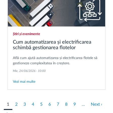
Știri și evenimente
Cum automatizarea și electrificarea
schimbă gestionarea flotelor
Află cum ajută automatizarea și electrificarea flotele să
gestioneze complexitatea în creștere.
Mie, 24/06/2026 - 10:00
Vezi mai multe
Pagination
Pagina
1
Pagina
2
Pagina
3
Pagina
4
Pagina
5
Pagina
6
Pagina
7
Pagina
8
Pagina
9
…
Pagina
Next ›
curentă
următoare