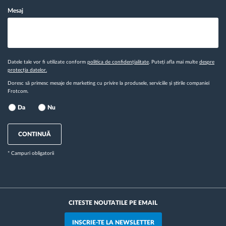
Mesaj
Datele tale vor fi utilizate conform
politica de confidențialitate
. Puteți afla mai multe
despre
protecția datelor.
Doresc să primesc mesaje de marketing cu privire la produsele, serviciile și știrile companiei
Frotcom.
Da
Nu
CONTINUĂ
* Campuri obligatorii
CITESTE NOUTATILE PE EMAIL
INSCRIE-TE LA NEWSLETTER