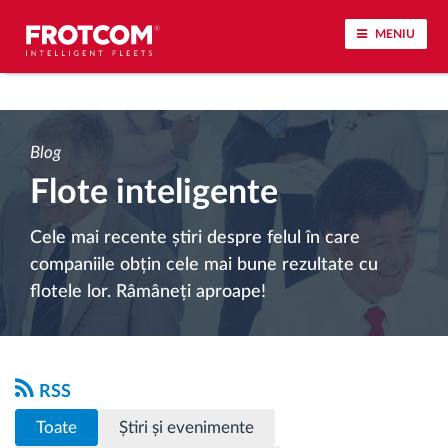
MENIU
Urmărirea vehiculului și monitorizarea senzorilor
Blog
Analiza stilului de condus
Flote inteligente
Monitorizarea timpilor de conducere
Cele mai recente știri despre felul în care
companiile obțin cele mai bune rezultate cu
Workforce management
flotele lor. Râmâneți aproape!
Descărcare tahograf remote
Controlul accesului
RSS
Toate
Știri și evenimente
Managementul combustibilului