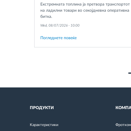
Екстремната топлина ја претвора транспортот
на ладилни товари во секојдневна оперативна
битка.
Wed, 08/07/2026 - 10:00
Погледнете повеќе
Pagination
ПРОДУКТИ
КОМПА
Kарактеристики
Фротком 