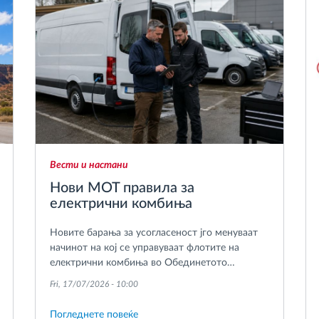
Вести и настани
Нови MOT правила за
електрични комбиња
Новите барања за усогласеност јго менуваат
начинот на кој се управуваат флотите на
електрични комбиња во Обединетото
Кралство.
Fri, 17/07/2026 - 10:00
Погледнете повеќе