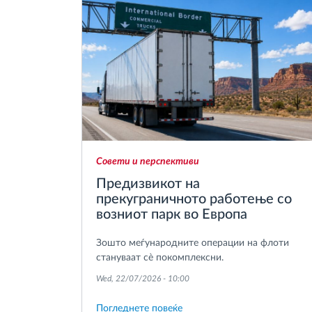
Совети и перспективи
Предизвикот на
прекуграничното работење со
возниот парк во Европа
Зошто меѓународните операции на флоти
стануваат сè покомплексни.
Wed, 22/07/2026 - 10:00
Погледнете повеќе