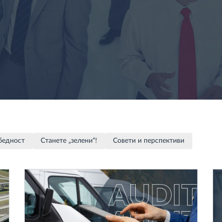
бедност
Станете „зелени“!
Совети и перспективи