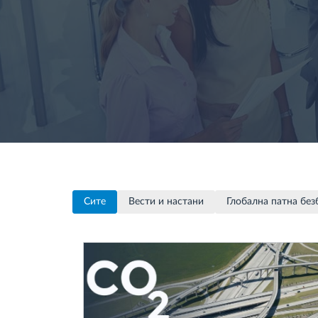
Контрола на пристап
Управување со горивото
Планирање и следење на рутите
Автоматска идентификација на
возачите
Сите
Вести и настани
Глобална патна без
Откријте ги сите можности