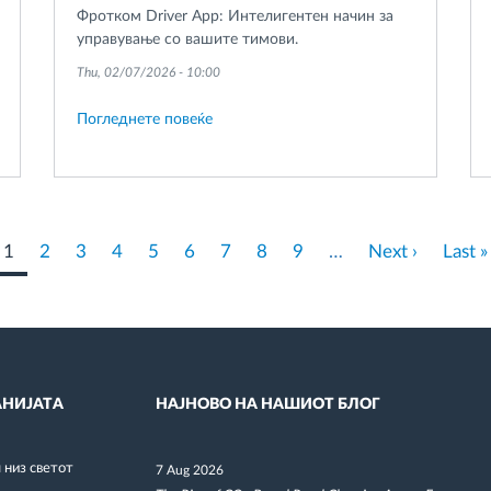
Фротком Driver App: Интелигентен начин за
управување со вашите тимови.
Thu, 02/07/2026 - 10:00
Погледнете повеќе
Current
1
Página
2
Página
3
Página
4
Página
5
Página
6
Página
7
Página
8
Página
9
…
Next
Next ›
Last
Last »
page
page
page
НИЈАТА
НАЈНОВО НА НАШИОТ БЛОГ
низ светот
7 Aug 2026