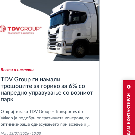
Вести и настани
TDV Group ги намали
трошоците за гориво за 6% со
напредно управување со возниот
САКАМ ДА БИДАМ КОНТАКТИРАН
парк
Откријте како TDV Group – Transportes do
Valado ја подобри оперативната контрола, го
оптимизираше однесувањето при возење и ја
зајакна координацијата на доставите во
Mon, 13/07/2026 - 10:00