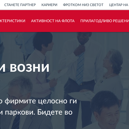
СТАНЕТЕ ПАРТНЕР
КАРИЕРИ
ФРОТКОМ НИЗ СВЕТОТ
ЦЕНТАР НА
АКТЕРИСТИКИ
АКТИВНОСТ НА ФЛОТА
ПРИЛАГОДЛИВО РЕШЕН
Како ја решаваме
Калкулатор за заштеди
и возни
ко фирмите целосно ги
и паркови. Бидете во