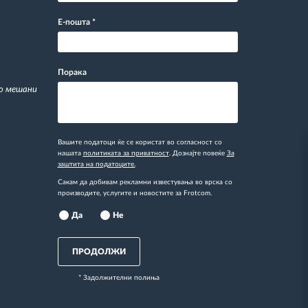
Е-пошта
*
Порака
со мешани
Вашите податоци ќе се користат во согласност со
нашата
политиката за приватност
. Дознајте повеќе
За
заштита на податоците.
Сакам да добивам рекламни известувања во врска со
производите, услугите и новостите за Frotcom.
Да
Не
ПРОДОЛЖИ
* Задолжителни полиња