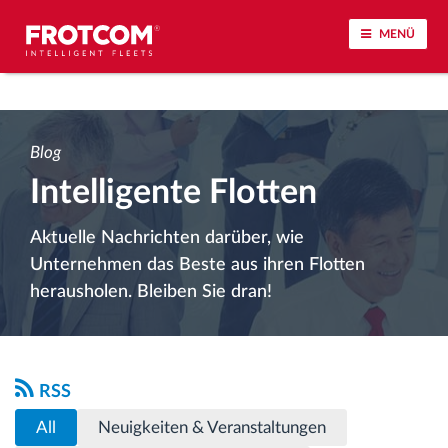
MENÜ
Vehicle tracking and sensor monitoring
Blog
Driving behavior analysis
Intelligente Flotten
Driving times monitoring
Aktuelle Nachrichten darüber, wie
Unternehmen das Beste aus ihren Flotten
Workforce management
herausholen. Bleiben Sie dran!
Remote Tacho Download
Access control
RSS
All
Neuigkeiten & Veranstaltungen
Fuel management