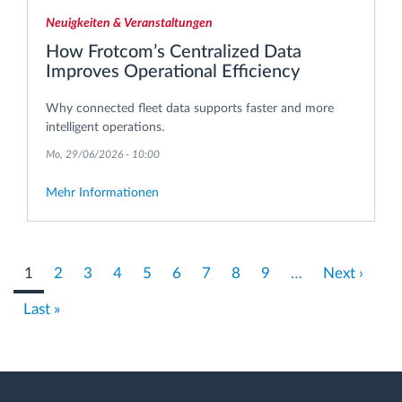
Neuigkeiten & Veranstaltungen
How Frotcom’s Centralized Data
Improves Operational Efficiency
Why connected fleet data supports faster and more
intelligent operations.
Mo, 29/06/2026 - 10:00
Mehr Informationen
Pagination
Aktuelle
1
Seite
2
Seite
3
Seite
4
Seite
5
Seite
6
Seite
7
Seite
8
Seite
9
…
Nächste
Next ›
Seite
Seite
Last
Last »
page