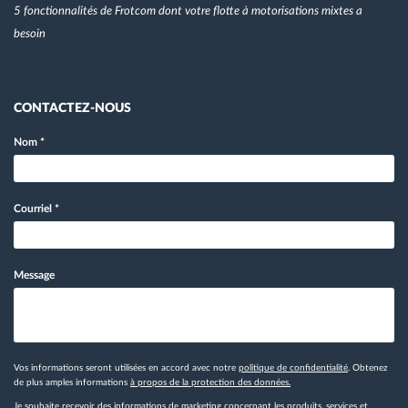
5 fonctionnalités de Frotcom dont votre flotte à motorisations mixtes a
besoin
CONTACTEZ-NOUS
Nom
*
Courriel
*
Message
Vos informations seront utilisées en accord avec notre
politique de confidentialité
. Obtenez
de plus amples informations
à propos de la protection des données.
Je souhaite recevoir des informations de marketing concernant les produits, services et