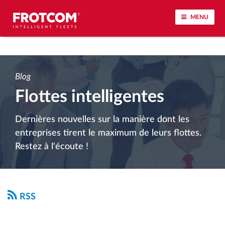
MENU
Géolocalisation de véhicule et surveillance par
capteur
Blog
Flottes intelligentes
Analyse du comportement de conduite
Dernières nouvelles sur la manière dont les
Contrôle des temps de conduite
entreprises tirent le maximum de leurs flottes.
Restez à l'écoute !
Gestion de la main-d’œuvre
Téléchargement du tachygraphe à distance
RSS
Contrôle d'accès