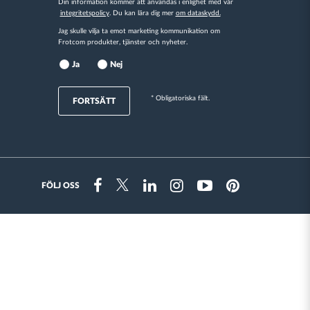
Din information kommer att användas i enlighet med vår
integritetspolicy
. Du kan lära dig mer
om dataskydd.
Jag skulle vilja ta emot marketing kommunikation om
Frotcom produkter, tjänster och nyheter.
Ja
Nej
* Obligatoriska fält.
FORTSÄTT
FÖLJ OSS
Instragram
Facebook
Twitter
Linkedin
Youtube
Pinterest