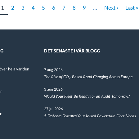
Nuvarande
1
Sida
2
Sida
3
Sida
4
Sida
5
Sida
6
Sida
7
Sida
8
Sida
9
…
Nästa
Next ›
Last
Last »
sida
sida
page
AG
DET SENASTE I VÅR BLOGG
ver hela världen
7 aug 2026
The Rise of CO₂-Based Road Charging Across Europe
3 aug 2026
er
Would Your Fleet Be Ready for an Audit Tomorrow?
27 jul 2026
r
5 Frotcom Features Your Mixed Powertrain Fleet Needs