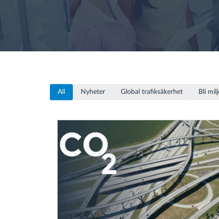
Bränslehantering
Ruttplanering och övervakning
Automatisk förare identifiering
All
Nyheter
Global trafiksäkerhet
Bli mil
Upptäck alla funktioner