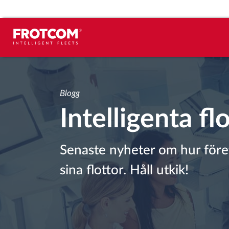
Spårning av fordon och
sensorövervaktning
Blogg
Intelligenta fl
Körbeteende analys
Körtidsövervakning
Senaste nyheter om hur föret
sina flottor. Håll utkik!
Workforce management
järrstyrd nedladdning från färdskrivare
Åtkomstkontroll