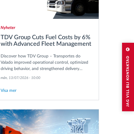
Nyheter
TDV Group Cuts Fuel Costs by 6%
with Advanced Fleet Management
Discover how TDV Group – Transportes do
JAG VILL BLI KONTAKTAD
Valado improved operational control, optimized
driving behavior, and strengthened delivery
coordination across its international transport
mån, 13/07/2026 - 10:00
operations.
Visa mer