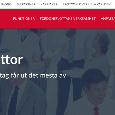
BLOGG
BLI PARTNER
KARRIÄRER
FROTCOM ÖVER HELA VÄRLDEN
FUNKTIONER
FORDONSFLOTTANS VERKSAMHET
ANPASSA
Vi löser varje flottas verksamhetsbehov
Sparkalkylator
ottor
ag får ut det mesta av