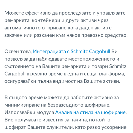
Можете ефективно да проследявате и управлявате
ремаркета, контейнери и други активи чрез
автоматичното откриване кога даден актив е
закачен или разкачен към някое превозно средство.
Освен това,
Интеграцията с Schmitz Cargobull
Ви
позволява да наблюдавате местоположението и
състоянието на Вашите ремаркета и товари Schmitz
Cargobull в реално време в една и съща платформа,
осигурявайки пълна видимост на Вашите активи.
В същото време можете да работите активно за
минимизиране на безразсъдното шофиране.
Използвайки модула
Анализ на стила на шофиране
,
Вие получавате известия за начина, по който
шофират Вашите служители, като рязко ускорение