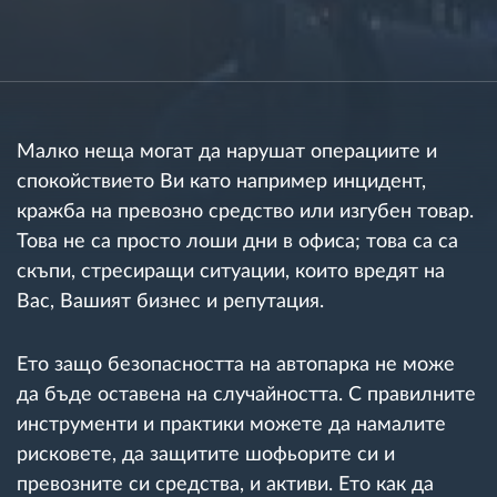
Управление на горивото
Планиране на маршрути и мониторинг
Автоматична идентификация на шофьора
Малко неща могат да нарушат операциите и
спокойствието Ви като например инцидент,
Разберете за всички функционалности
кражба на превозно средство или изгубен товар.
Това не са просто лоши дни в офиса; това са са
скъпи, стресиращи ситуации, които вредят на
Вас, Вашият бизнес и репутация.
Как отговаряме на нуждите на всяка
флота
Ето защо безопасността на автопарка не може
да бъде оставена на случайността. С правилните
Калкулатор за спестявания
инструменти и практики можете да намалите
рисковете, да защитите шофьорите си и
превозните си средства, и активи. Ето как да