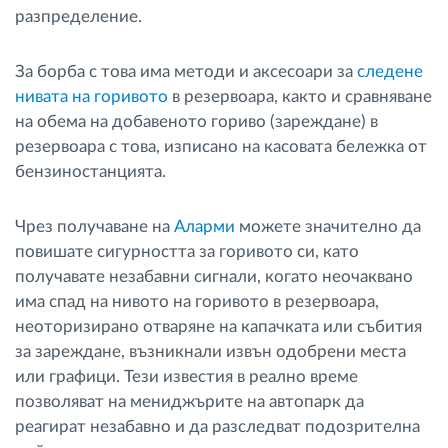
разпределение.
За борба с това има методи и аксесоари за
следене
нивата на горивото
в резервоара, както и сравняване
на обема на добавеното гориво (зареждане) в
резервоара с това, изписано на касовата бележка от
бензиностанцията.
Чрез получаване на
Аларми
можете значително да
повишате сигурността за горивото си, като
получавате незабавни сигнали, когато неочаквано
има спад на нивото на горивото в резервоара,
неоторизирано отваряне на капачката или събития
за зареждане, възникнали извън одобрени места
или графици. Тези известия в реално време
позволяват на мениджърите на автопарк да
реагират незабавно и да разследват подозрителна