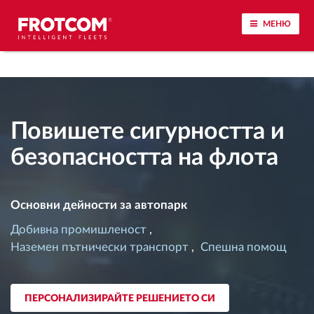
МЕНЮ
Проследяване на превозното средство и
наблюдение на датчиците
Повишете сигурността и
Анализ на стила на шофиране
безопасността на флота
Наблюдение на времената за шофиране
Основни дейности за автопарк
Управление на работната сила
Добивна промишленост
Наземен пътнически транспорт
Спешна помощ
Дистанционно сваляне на данни от тахограф
Контрол на достъпа
ПЕРСОНАЛИЗИРАЙТЕ РЕШЕНИЕТО СИ