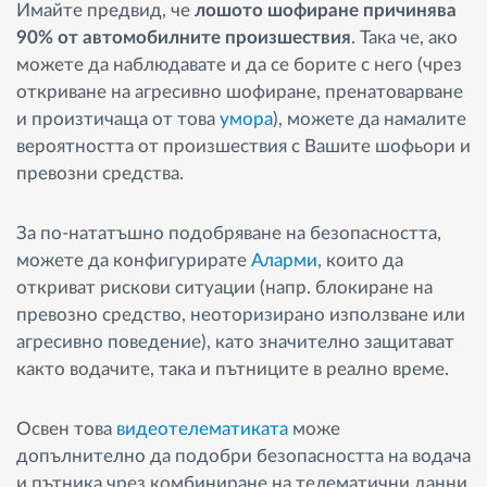
Имайте предвид, че
лошото шофиране причинява
90% от автомобилните произшествия
. Така че, ако
можете да наблюдавате и да се борите с него (чрез
откриване на агресивно шофиране, пренатоварване
и произтичаща от това
умора
), можете да намалите
вероятността от произшествия с Вашите шофьори и
превозни средства.
За по-нататъшно подобряване на безопасността,
можете да конфигурирате
Аларми
, които да
откриват рискови ситуации (напр. блокиране на
превозно средство, неоторизирано използване или
агресивно поведение), като значително защитават
както водачите, така и пътниците в реално време.
Освен това
видеотелематиката
може
допълнително да подобри безопасността на водача
и пътника чрез комбиниране на телематични данни