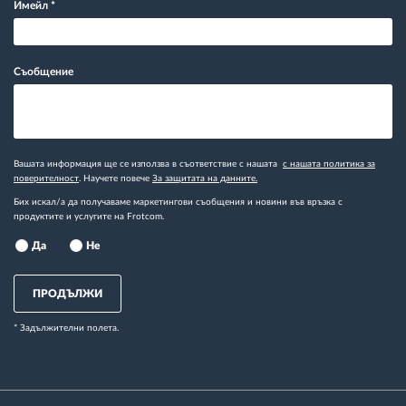
Имейл
*
Съобщение
Вашата информация ще се използва в съответствие с нашата
с нашата политика за
поверителност
. Научете повече
За защитата на данните.
Бих искал/а да получаваме маркетингови съобщения и новини във връзка с
продуктите и услугите на Frotcom.
Да
Не
ПРОДЪЛЖИ
* Задължителни полета.