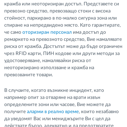
кражба или неоторизиран достъп. Представете си
превозно средство, превозващо стоки с висока
стойност, паркирано в по-малко сигурна зона или
спиране на непредвидено място. Като гарантирате,
че само
оторизиран персонал
има достъп до
ремаркето на превозното средство, Вие намалявате
риска от кражба. Достъпът може да бъде ограничен
чрез RFID карти, ПИН кодове или други методи за
удостоверяване, намалявайки риска от
неоторизирано използване и кражба на
превозваните товари.
В случаите, когато възникне инцидент, като
например опит за отваряне на врати извън
определените зони или часове, Вие можете да
получите
аларми в реално време
, които незабавно
да уведомят Вас или мениджърите Ви с цел да
действате бързо, адекватно и да предотвратите