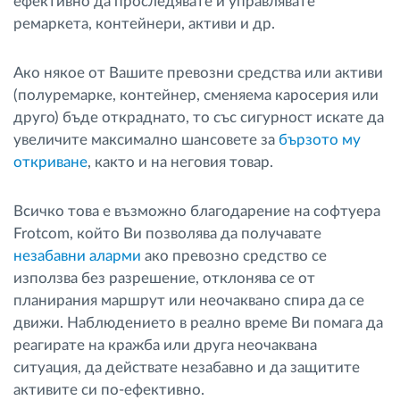
ефективно да проследявате и управлявате
ремаркета, контейнери, активи и др.
Ако някое от Вашите превозни средства или активи
(полуремарке, контейнер, сменяема каросерия или
друго) бъде откраднато, то със сигурност искате да
увеличите максимално шансовете за
бързото му
откриване
, както и на неговия товар.
Всичко това е възможно благодарение на софтуера
Frotcom, който Ви позволява да получавате
незабавни аларми
ако превозно средство се
използва без разрешение, отклонява се от
планирания маршрут или неочаквано спира да се
движи. Наблюдението в реално време Ви помага да
реагирате на кражба или друга неочаквана
ситуация, да действате незабавно и да защитите
активите си по-ефективно.