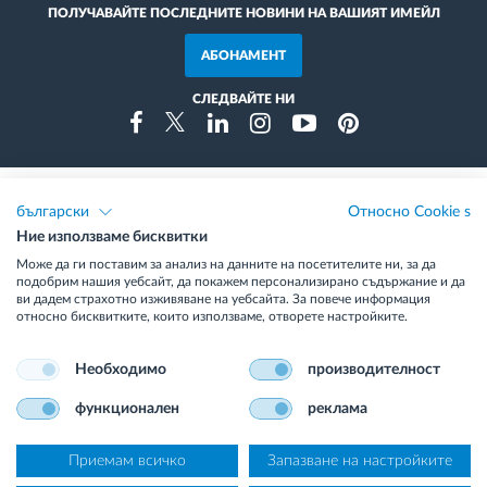
ПОЛУЧАВАЙТЕ ПОСЛЕДНИТЕ НОВИНИ НА ВАШИЯТ ИМЕЙЛ
АБОНАМЕНТ
СЛЕДВАЙТЕ НИ
Instragram
Facebook
Twitter
Linkedin
Youtube
Pinterest
български
Относно Cookie s
Награди и постижения
Ние използваме бисквитки
Може да ги поставим за анализ на данните на посетителите ни, за да
подобрим нашия уебсайт, да покажем персонализирано съдържание и да
ви дадем страхотно изживяване на уебсайта. За повече информация
относно бисквитките, които използваме, отворете настройките.
Необходимо
производителност
функционален
реклама
© 2026
Frotcom International
Cрокове и условия
Относно Бисквитките
Политика за качество
политиката за поверителност
Приемам всичко
Запазване на настройките
За защитата на данните