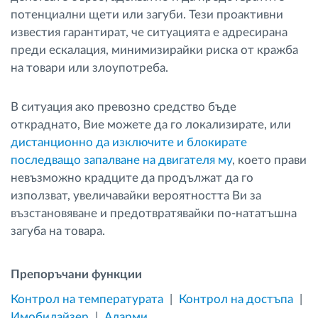
потенциални щети или загуби. Тези проактивни
известия гарантират, че ситуацията е адресирана
преди ескалация, минимизирайки риска от кражба
на товари или злоупотреба.
В ситуация ако превозно средство бъде
откраднато, Вие можете да го локализирате, или
дистанционно да изключите и блокирате
последващо запалване на двигателя му
, което прави
невъзможно крадците да продължат да го
използват, увеличавайки вероятността Ви за
възстановяване и предотвратявайки по-нататъшна
загуба на товара.
Препоръчани функции
Контрол на температурата
Контрол на достъпа
Имобилайзер
Аларми