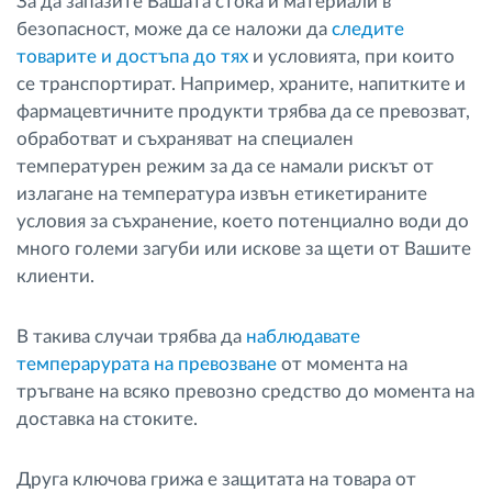
За да запазите Вашата стока и материали в
безопасност, може да се наложи да
следите
товарите и достъпа до тях
и условията, при които
се транспортират. Например, храните, напитките и
фармацевтичните продукти трябва да се превозват,
обработват и съхраняват на специален
температурен режим за да се намали рискът от
излагане на температура извън етикетираните
условия за съхранение, което потенциално води до
много големи загуби или искове за щети от Вашите
клиенти.
В такива случаи трябва да
наблюдавате
темперарурата на превозване
от момента на
тръгване на всяко превозно средство до момента на
доставка на стоките.
Друга ключова грижа е защитата на товара от