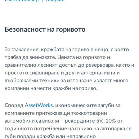
Безопасност на горивото
За съжаление, кражбата на гориво е нещо, с което
трябва да внимавате. Цената на горивото и
сравнително лесният достъп до резервоара, както и
простото сифониране и други алтернативни и
въображаеми техники за източване излагат много
компании на чести кражби на гориво.
Според A
ssetWorks
, икономическите загуби за
компаниите притежаващи тежкотоварни
автомобили са високи – рекордните 5%-10% от
годишното потребление на гориво на автопарка се
губи поради кражба или неправилно