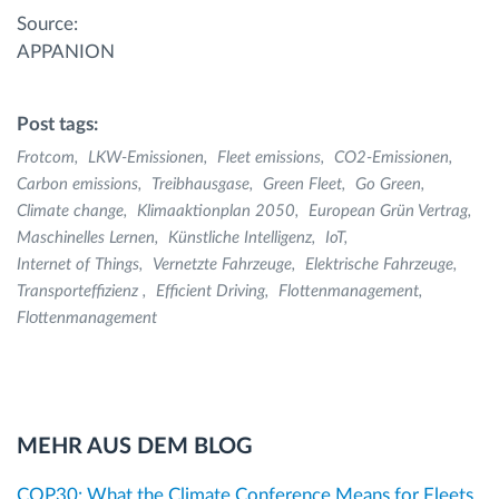
Source:
APPANION
Post tags:
Frotcom
LKW-Emissionen
Fleet emissions
CO2-Emissionen
Carbon emissions
Treibhausgase
Green Fleet
Go Green
Climate change
Klimaaktionplan 2050
European Grün Vertrag
Maschinelles Lernen
Künstliche Intelligenz
IoT
Internet of Things
Vernetzte Fahrzeuge
Elektrische Fahrzeuge
Transporteffizienz
Efficient Driving
Flottenmanagement
Flоttenmanagement
MEHR AUS DEM BLOG
COP30: What the Climate Conference Means for Fleets