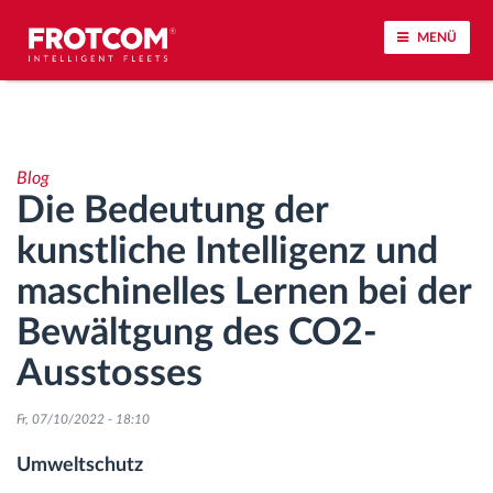
MENÜ
Vehicle tracking and sensor monitoring
Blog
Driving behavior analysis
Die Bedeutung der
kunstliche Intelligenz und
Driving times monitoring
maschinelles Lernen bei der
Workforce management
Bewältgung des CO2-
Ausstosses
Remote Tacho Download
Fr, 07/10/2022 - 18:10
Access control
Umweltschutz
Fuel management