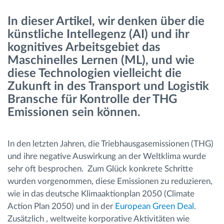
In dieser Artikel, wir denken über die
Route planning and monitoring
künstliche Intellegenz (AI) und ihr
kognitives Arbeitsgebiet das
Automatic driver identification
Maschinelles Lernen (ML), und wie
diese Technologien vielleicht die
Entdecken Sie alle Funktionen
Zukunft in des Transport und Logistik
Bransche für Kontrolle der THG
Emissionen sein können.
How we solve each fleet activity needs
In den letzten Jahren, die Triebhausgasemissionen (THG)
und ihre negative Auswirkung an der Weltklima wurde
Ersparnis Rechner
sehr oft besprochen. Zum Glück konkrete Schritte
wurden vorgenommen, diese Emissionen zu reduzieren,
wie in das deutsche Klimaaktionplan 2050 (Climate
Action Plan 2050) und in der
European Green Deal
.
Zusätzlich , weltweite korporative Aktivitäten wie